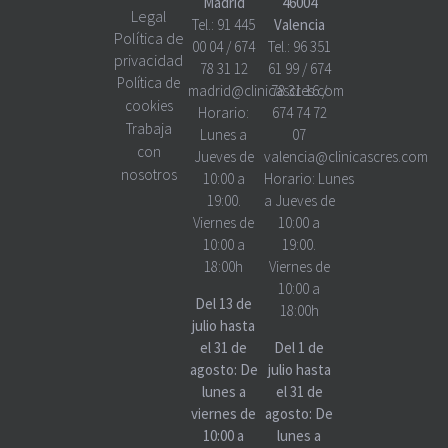
Madrid
46004
Legal
Tel.:
91 445
Valencia
Política de
00 04
/
674
Tel.:
96 351
privacidad
78 31 12
61 99
/
674
Política de
madrid@clinicascres.com
78 31 16
/
cookies
Horario:
674 74 72
Trabaja
Lunes a
07
con
Jueves de
valencia@clinicascres.com
nosotros
10:00 a
Horario:
Lunes
19:00.
a Jueves de
Viernes de
10:00 a
10:00 a
19:00.
18:00h
Viernes de
10:00 a
Del 13 de
18:00h
julio hasta
el 31 de
Del 1 de
agosto: De
julio hasta
lunes a
el 31 de
viernes de
agosto: De
10:00 a
lunes a