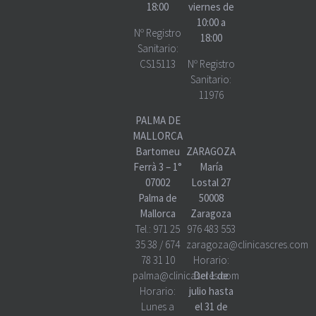
18:00
viernes de
10:00 a
Nº Registro
18:00
Sanitario:
CS15113
Nº Registro
Sanitario:
11976
PALMA DE
MALLORCA
Bartomeu
ZARAGOZA
Ferrà 3 – 1°
María
07002
Lostal 27
Palma de
50008
Mallorca
Zaragoza
Tel.:
971 25
976 483 553
35 38
/
674
zaragoza@clinicascres.com
78 31 10
Horario:
palma@clinicascres.com
Del 1 de
Horario:
julio hasta
Lunes a
el 31 de