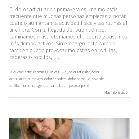
El dolor articular en primavera es una molestia
frecuente que muchas personas empiezan a notar
cuando aumentan la actividad física y las rutinas al
aire libre. Con la llegada del buen tiempo,
caminamos más, retomamos el deporte y pasamos
más tiempo activos. Sin embargo, este cambio
también puede provocar molestias en rodillas,
caderas o tobillos, [...]
Etiquetas:
articulaciones
,
Clínicas CRES
,
dolor articular
,
dolor
articular en primavera
,
dolor de cadera
,
dolor de rodilla
,
dolor de
tobillo
,
medicina regenerativa articular
,
peso corporal
Más información