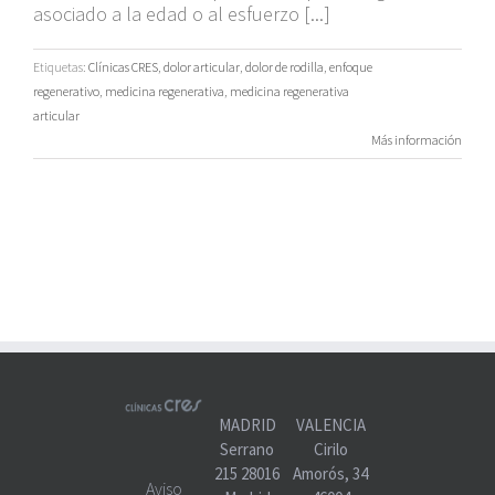
asociado a la edad o al esfuerzo [...]
Etiquetas:
Clínicas CRES
,
dolor articular
,
dolor de rodilla
,
enfoque
regenerativo
,
medicina regenerativa
,
medicina regenerativa
articular
Más información
MADRID
VALENCIA
Serrano
Cirilo
215 28016
Amorós, 34
Aviso