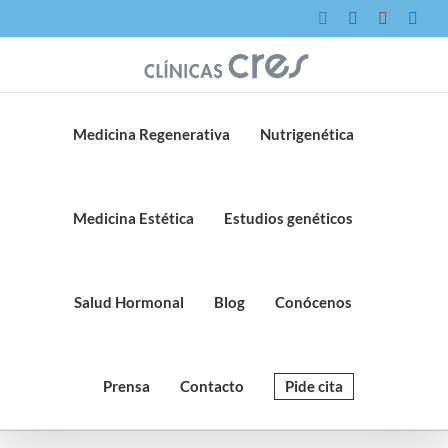
Saltar
Instagram
Facebook
YouTube
Link
al
contenido
Medicina Regenerativa
Nutrigenética
Medicina Estética
Estudios genéticos
Salud Hormonal
Blog
Conócenos
Prensa
Contacto
Pide cita
medicina