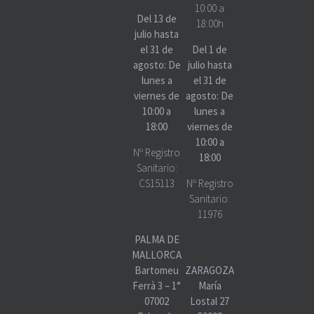
10:00 a
Del 13 de
18:00h
julio hasta
el 31 de
Del 1 de
agosto: De
julio hasta
lunes a
el 31 de
viernes de
agosto: De
10:00 a
lunes a
18:00
viernes de
10:00 a
Nº Registro
18:00
Sanitario:
CS15113
Nº Registro
Sanitario:
11976
PALMA DE
MALLORCA
Bartomeu
ZARAGOZA
Ferrà 3 – 1°
María
07002
Lostal 27