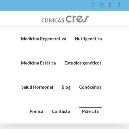
Saltar
Instagram
Facebook
YouTube
Link
al
contenido
Medicina Regenerativa
Nutrigenética
Medicina Estética
Estudios genéticos
Salud Hormonal
Blog
Conócenos
Prensa
Contacto
Pide cita