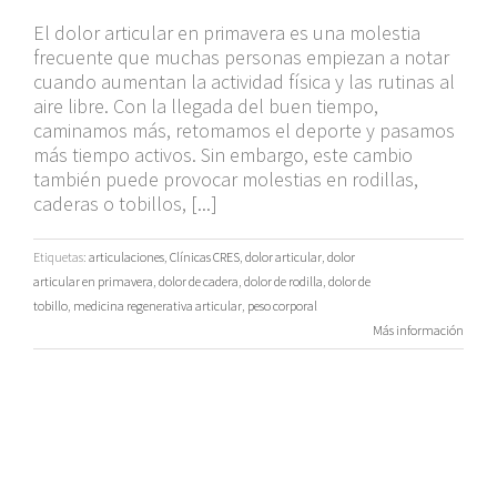
El dolor articular en primavera es una molestia
frecuente que muchas personas empiezan a notar
cuando aumentan la actividad física y las rutinas al
aire libre. Con la llegada del buen tiempo,
caminamos más, retomamos el deporte y pasamos
más tiempo activos. Sin embargo, este cambio
también puede provocar molestias en rodillas,
caderas o tobillos, [...]
Etiquetas:
articulaciones
,
Clínicas CRES
,
dolor articular
,
dolor
articular en primavera
,
dolor de cadera
,
dolor de rodilla
,
dolor de
tobillo
,
medicina regenerativa articular
,
peso corporal
Más información