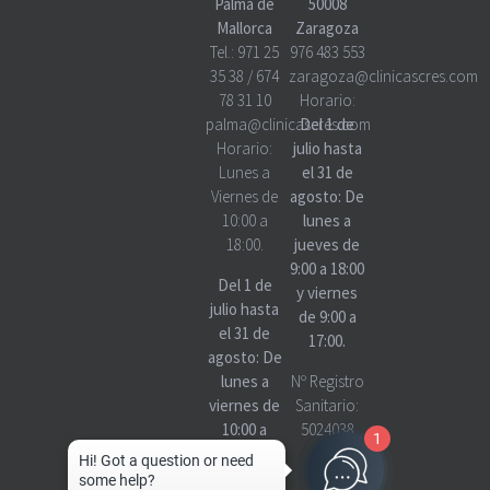
Palma de
50008
Mallorca
Zaragoza
Tel.:
971 25
976 483 553
35 38
/
674
zaragoza@clinicascres.com
78 31 10
Horario:
palma@clinicascres.com
Del 1 de
Horario:
julio hasta
Lunes a
el 31 de
Viernes de
agosto: De
10:00 a
lunes a
18:00.
jueves de
9:00 a 18:00
Del 1 de
y viernes
julio hasta
de 9:00 a
el 31 de
17:00.
agosto: De
lunes a
Nº Registro
viernes de
Sanitario:
10:00 a
5024038
1
18:00