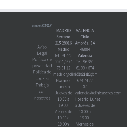
MADRID
VALENCIA
Serrano
Cirilo
215 28016
Amorós, 34
Aviso
Madrid
46004
Legal
Tel.:
91 445
Valencia
Política de
00 04
/
674
Tel.:
96 351
privacidad
78 31 12
61 99
/
674
Política de
madrid@clinicascres.com
78 31 16
/
cookies
Horario:
674 74 72
Trabaja
Lunes a
07
con
Jueves de
valencia@clinicascres.com
nosotros
10:00 a
Horario:
Lunes
19:00.
a Jueves de
Viernes de
10:00 a
10:00 a
19:00.
18:00h
Viernes de