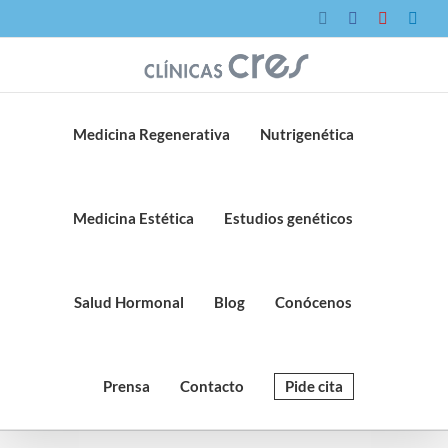
Saltar
Instagram
Facebook
YouTube
Link
al
contenido
Medicina Regenerativa
Nutrigenética
Medicina Estética
Estudios genéticos
Salud Hormonal
Blog
Conócenos
Prensa
Contacto
Pide cita