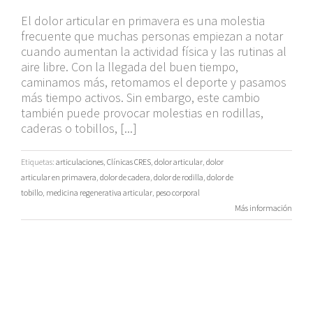
El dolor articular en primavera es una molestia
frecuente que muchas personas empiezan a notar
cuando aumentan la actividad física y las rutinas al
aire libre. Con la llegada del buen tiempo,
caminamos más, retomamos el deporte y pasamos
más tiempo activos. Sin embargo, este cambio
también puede provocar molestias en rodillas,
caderas o tobillos, [...]
Etiquetas:
articulaciones
,
Clínicas CRES
,
dolor articular
,
dolor
articular en primavera
,
dolor de cadera
,
dolor de rodilla
,
dolor de
tobillo
,
medicina regenerativa articular
,
peso corporal
Más información