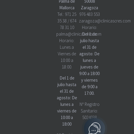
Palma de
50008
Mallorca
Zaragoza
Tel.:
971 25
976 483 553
35 38
/
674
zaragoza@clinicascres.com
78 31 10
Horario:
palma@clinicascres.com
Del 1 de
Horario:
julio hasta
Lunes a
el 31 de
Viernes de
agosto: De
10:00 a
lunes a
18:00.
jueves de
9:00 a 18:00
Del 1 de
y viernes
julio hasta
de 9:00 a
el 31 de
17:00.
agosto: De
lunes a
Nº Registro
viernes de
Sanitario:
10:00 a
5024038
18:00