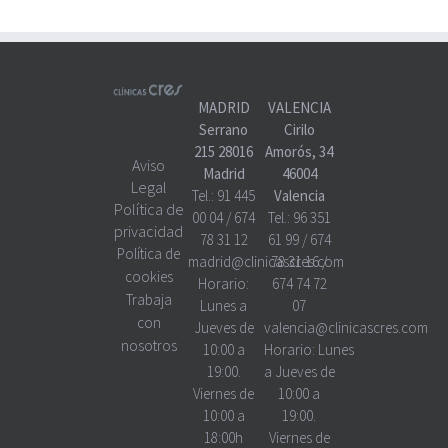
MADRID
VALENCIA
Serrano
Cirilo
215 28016
Amorós, 34
Aviso
Madrid
46004
Legal
Tel.:
91 445
Valencia
Política de
00 04
/
674
Tel.:
96 351
privacidad
78 31 12
61 99
/
674
Política de
madrid@clinicascres.com
78 31 16
/
cookies
Horario:
674 74 72
Trabaja
Lunes a
07
con
Jueves de
valencia@clinicascres.com
nosotros
10:00 a
Horario:
Lunes
19:00.
a Jueves de
Viernes de
10:00 a
10:00 a
19:00.
18:00h
Viernes de