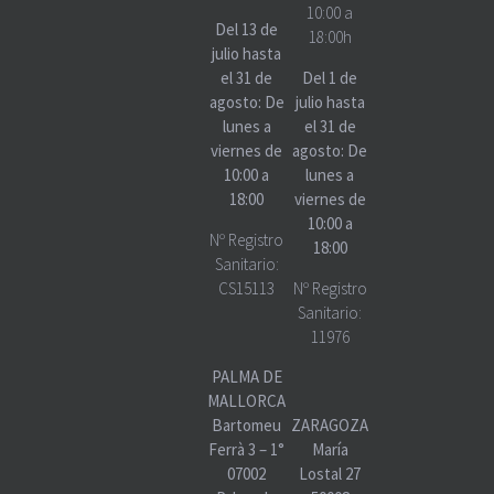
10:00 a
Del 13 de
18:00h
julio hasta
el 31 de
Del 1 de
agosto: De
julio hasta
lunes a
el 31 de
viernes de
agosto: De
10:00 a
lunes a
18:00
viernes de
10:00 a
Nº Registro
18:00
Sanitario:
CS15113
Nº Registro
Sanitario:
11976
PALMA DE
MALLORCA
Bartomeu
ZARAGOZA
Ferrà 3 – 1°
María
07002
Lostal 27