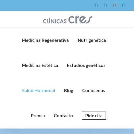
Saltar
Instagram
Facebook
YouTube
Link
al
contenido
Medicina Regenerativa
Nutrigenética
Medicina Estética
Estudios genéticos
Salud Hormonal
Blog
Conócenos
Prensa
Contacto
Pide cita