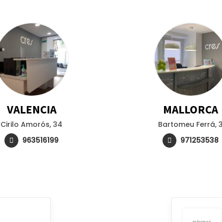
VALENCIA
MALLORCA
Cirilo Amorós, 34
Bartomeu Ferrá, 
963516199
971253538