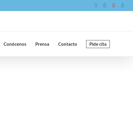
Instagram
Facebook
YouTube
Link
Conócenos
Prensa
Contacto
Pide cita