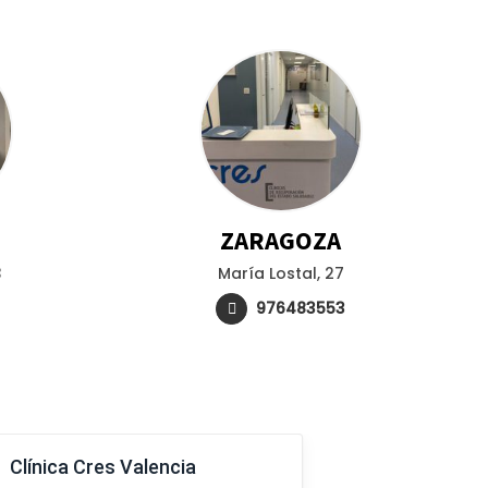
ZARAGOZA
3
María Lostal, 27
976483553