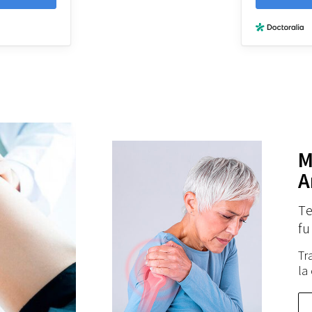
M
A
Te
fu
Tr
la