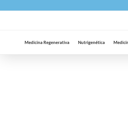
Saltar
al
contenido
Medicina Regenerativa
Nutrigenética
Medicin