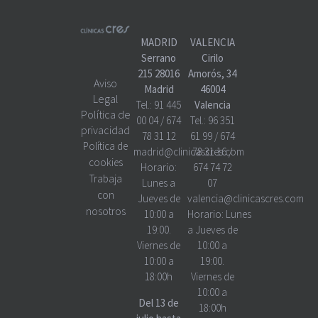
MADRID
VALENCIA
Serrano
Cirilo
215 28016
Amorós, 34
Aviso
Madrid
46004
Legal
Tel.:
91 445
Valencia
Política de
00 04
/
674
Tel.:
96 351
privacidad
78 31 12
61 99
/
674
Política de
madrid@clinicascres.com
78 31 16
/
cookies
Horario:
674 74 72
Trabaja
Lunes a
07
con
Jueves de
valencia@clinicascres.com
nosotros
10:00 a
Horario:
Lunes
19:00.
a Jueves de
Viernes de
10:00 a
10:00 a
19:00.
18:00h
Viernes de
10:00 a
Del 13 de
18:00h