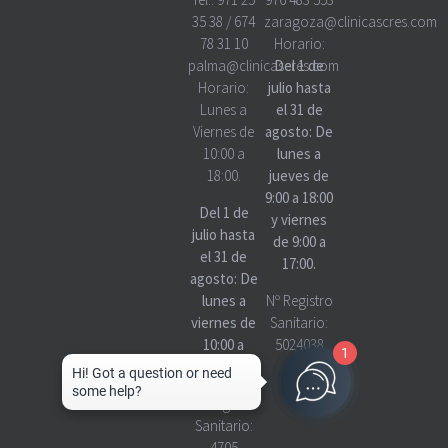
35 38
/
674
zaragoza@clinicascres.com
78 31 10
Horario:
palma@clinicascres.com
Del 1 de
Horario:
julio hasta
Lunes a
el 31 de
Viernes de
agosto: De
10:00 a
lunes a
18:00.
jueves de
9:00 a 18:00
Del 1 de
y viernes
julio hasta
de 9:00 a
el 31 de
17:00.
agosto: De
lunes a
Nº Registro
viernes de
Sanitario:
10:00 a
5024038
1
18:00
Nº Registro
Sanitario:
4705