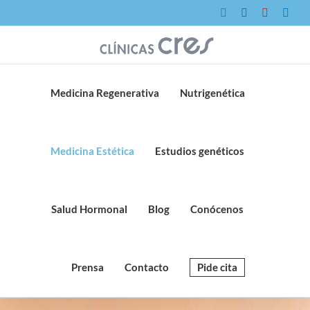
Saltar
Instagram
Facebook
YouTube
Link
al
contenido
Medicina Regenerativa
Nutrigenética
Medicina Estética
Estudios genéticos
Salud Hormonal
Blog
Conócenos
Prensa
Contacto
Pide cita