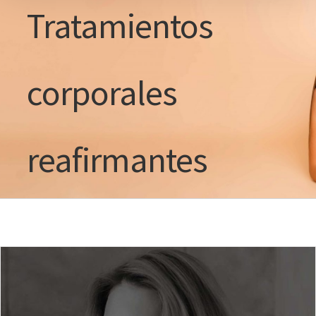
Tratamientos
corporales
reafirmantes
Tratamientos corporales
reafirmantes