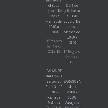
julio hasta
el 31 de
Del 1 de
agosto: De
julio hasta
lunes a
el 31 de
viernes de
agosto: De
10:00 a
lunes a
18:00
viernes de
10:00 a
Nº Registro
18:00
Sanitario:
CS15113
Nº Registro
Sanitario:
11976
PALMA DE
MALLORCA
Bartomeu
ZARAGOZA
Ferrà 3 – 1°
María
07002
Lostal 27
Palma de
50008
Mallorca
Zaragoza
Tel.:
971 25
976 483 553