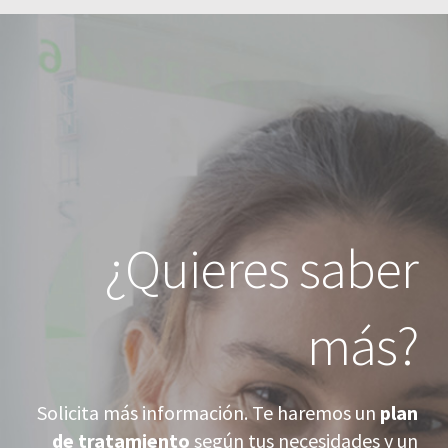
¿Quieres saber
más?
Solicita más información. Te haremos un
plan
de tratamiento
según tus necesidades y un