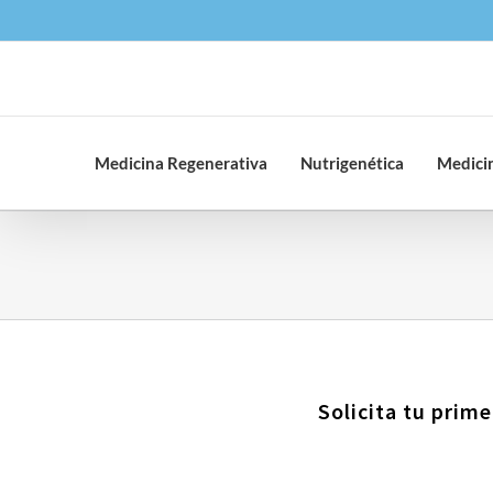
Saltar
al
contenido
Medicina Regenerativa
Nutrigenética
Medicin
Solicita tu prime