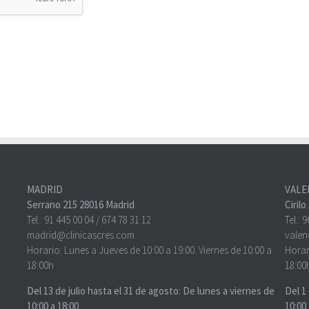
MADRID
VALE
Serrano 215 28016 Madrid
Ciril
Tel.:
91 445 00 04
/
674 78 31 12
Tel.:
9
madrid@clinicascres.com
valen
Horario: Lunes a Jueves de 10:00 a 19:00. Viernes de 10:00 a
Horar
18:00h
18:00
Del 13 de julio hasta el 31 de agosto: De lunes a viernes de
Del 1
10:00 a 18:00
10:00 