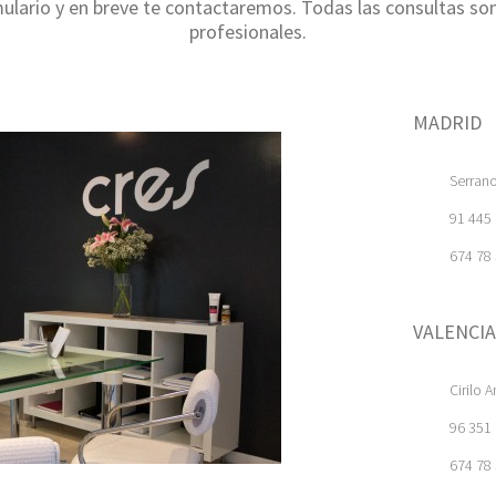
ulario y en breve te contactaremos. Todas las consultas so
profesionales.
MADRID
Serran
91 445
674 78
VALENCIA
Cirilo 
96 351
674 78