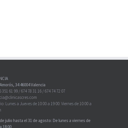
NCIA
o Amorós, 34 46004 Valencia
6 351 61 99
/
674 78 31 16
/
674 74 72 07
cia@clinicascres.com
io:
Lunes a Jueves de 10:00 a 19:00. Viernes de 10:00 a
h
 de julio hasta el 31 de agosto: De lunes a viernes de
a 18:00