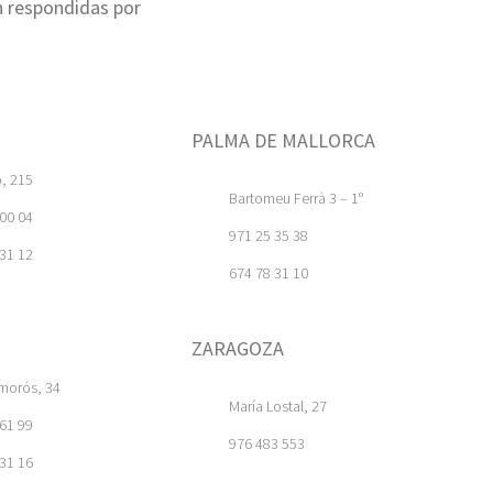
n respondidas por
PALMA DE MALLORCA
o, 215
Bartomeu Ferrà 3 – 1°
 00 04
971 25 35 38
 31 12
674 78 31 10
ZARAGOZA
Amorós, 34
María Lostal, 27
 61 99
976 483 553
 31 16