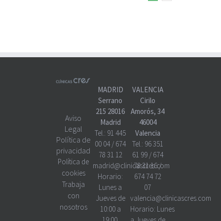
MADRID
VALENCIA
Serrano
Cirilo
215 28016
Amorós, 34
Aviso
Madrid
46004
Legal
Tel.:
91 445
Valencia
Política de
00 04
/
674
Tel.:
96 351
privacidad
78 31 12
61 99
/
674
Política de
madrid@clinicascres.com
78 31 16
/
cookies
Horario:
674 74 72
Trabaja
Lunes a
07
con
Jueves de
valencia@clinicascres.com
nosotros
10:00 a
Horario:
Lunes
19:00.
a Jueves de