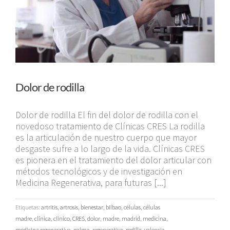
Dolor de rodilla
Dolor de rodilla El fin del dolor de rodilla con el
novedoso tratamiento de Clínicas CRES La rodilla
es la articulación de nuestro cuerpo que mayor
desgaste sufre a lo largo de la vida. Clínicas CRES
es pionera en el tratamiento del dolor articular con
métodos tecnológicos y de investigación en
Medicina Regenerativa, para futuras [...]
Etiquetas:
artritis
,
artrosis
,
bienestar
,
bilbao
,
células
,
células
madre
,
clínica
,
clinico
,
CRES
,
dolor
,
madre
,
madrid
,
medicina
,
medicina regenerativa
,
palma
,
regenerativa
,
rodilla
,
valencia
,