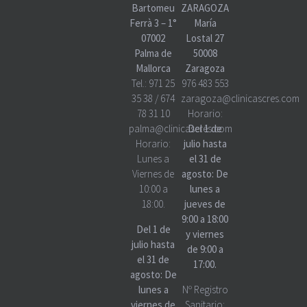
Bartomeu
ZARAGOZA
Ferrà 3 – 1°
María
07002
Lostal 27
Palma de
50008
Mallorca
Zaragoza
Tel.:
971 25
976 483 553
35 38
/
674
zaragoza@clinicascres.com
78 31 10
Horario:
palma@clinicascres.com
Del 1 de
Horario:
julio hasta
Lunes a
el 31 de
Viernes de
agosto: De
10:00 a
lunes a
18:00.
jueves de
9:00 a 18:00
Del 1 de
y viernes
julio hasta
de 9:00 a
el 31 de
17:00.
agosto: De
lunes a
Nº Registro
viernes de
Sanitario: