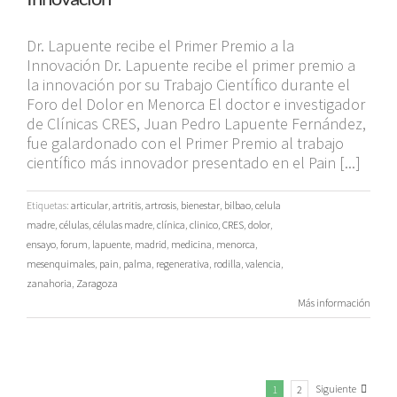
Dr. Lapuente recibe el Primer Premio a la
Innovación Dr. Lapuente recibe el primer premio a
la innovación por su Trabajo Científico durante el
Foro del Dolor en Menorca El doctor e investigador
de Clínicas CRES, Juan Pedro Lapuente Fernández,
fue galardonado con el Primer Premio al trabajo
científico más innovador presentado en el Pain [...]
Etiquetas:
articular
,
artritis
,
artrosis
,
bienestar
,
bilbao
,
celula
madre
,
células
,
células madre
,
clínica
,
clinico
,
CRES
,
dolor
,
ensayo
,
forum
,
lapuente
,
madrid
,
medicina
,
menorca
,
mesenquimales
,
pain
,
palma
,
regenerativa
,
rodilla
,
valencia
,
zanahoria
,
Zaragoza
Más información
Siguiente
1
2