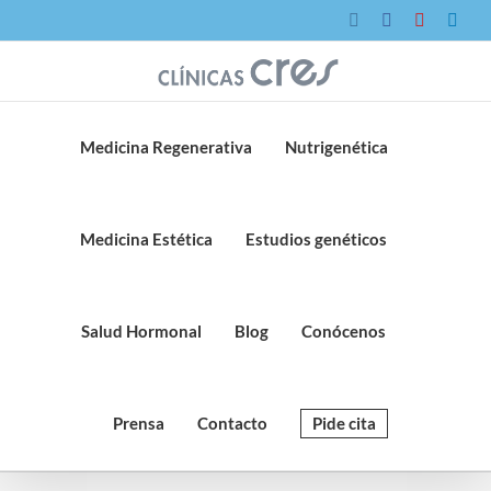
Saltar
Instagram
Facebook
YouTube
Link
al
contenido
Medicina Regenerativa
Nutrigenética
Medicina Estética
Estudios genéticos
Salud Hormonal
Blog
Conócenos
Prensa
Contacto
Pide cita