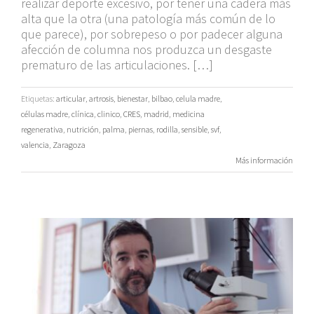
realizar deporte excesivo, por tener una cadera más
alta que la otra (una patología más común de lo
que parece), por sobrepeso o por padecer alguna
afección de columna nos produzca un desgaste
prematuro de las articulaciones. […]
Etiquetas:
articular
,
artrosis
,
bienestar
,
bilbao
,
celula madre
,
células madre
,
clínica
,
clinico
,
CRES
,
madrid
,
medicina
regenerativa
,
nutrición
,
palma
,
piernas
,
rodilla
,
sensible
,
svf
,
valencia
,
Zaragoza
Más información