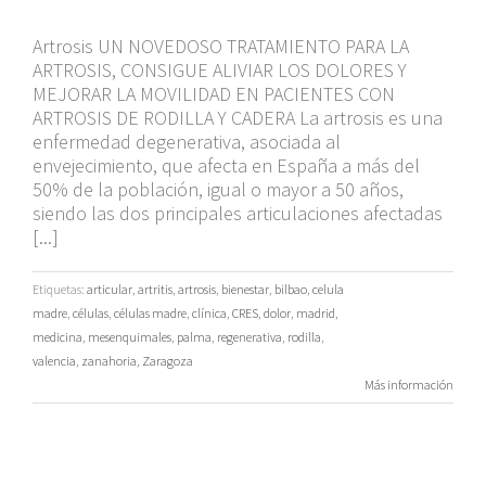
Artrosis UN NOVEDOSO TRATAMIENTO PARA LA
ARTROSIS, CONSIGUE ALIVIAR LOS DOLORES Y
MEJORAR LA MOVILIDAD EN PACIENTES CON
ARTROSIS DE RODILLA Y CADERA La artrosis es una
enfermedad degenerativa, asociada al
envejecimiento, que afecta en España a más del
50% de la población, igual o mayor a 50 años,
siendo las dos principales articulaciones afectadas
[...]
Etiquetas:
articular
,
artritis
,
artrosis
,
bienestar
,
bilbao
,
celula
madre
,
células
,
células madre
,
clínica
,
CRES
,
dolor
,
madrid
,
medicina
,
mesenquimales
,
palma
,
regenerativa
,
rodilla
,
valencia
,
zanahoria
,
Zaragoza
Más información