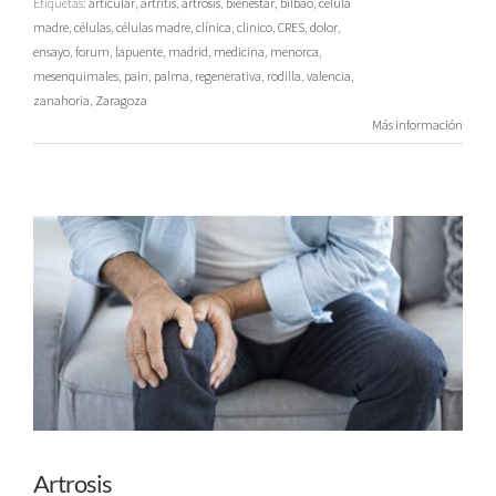
Etiquetas:
articular
,
artritis
,
artrosis
,
bienestar
,
bilbao
,
celula
madre
,
células
,
células madre
,
clínica
,
clinico
,
CRES
,
dolor
,
ensayo
,
forum
,
lapuente
,
madrid
,
medicina
,
menorca
,
mesenquimales
,
pain
,
palma
,
regenerativa
,
rodilla
,
valencia
,
zanahoria
,
Zaragoza
Más información
Artrosis