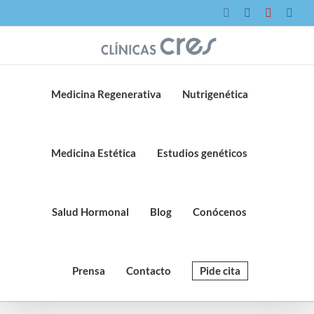
Saltar
Instagram
Facebook
YouTube
Link
al
contenido
Medicina Regenerativa
Nutrigenética
Medicina Estética
Estudios genéticos
Salud Hormonal
Blog
Conócenos
Prensa
Contacto
Pide cita