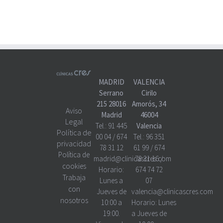
MADRID
VALENCIA
Serrano
Cirilo
215 28016
Amorós, 34
Aviso
Madrid
46004
Legal
Tel.:
91 445
Valencia
Política de
00 04
/
674
Tel.:
96 351
privacidad
78 31 12
61 99
/
674
Política de
madrid@clinicascres.com
78 31 16
/
cookies
Horario:
674 74 72
Trabaja
Lunes a
07
con
Jueves de
valencia@clinicascres.com
nosotros
10:00 a
Horario:
Lunes
19:00.
a Jueves de