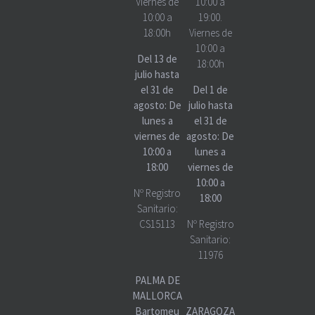
Viernes de
10:00 a
10:00 a
19:00.
18:00h
Viernes de
10:00 a
Del 13 de
18:00h
julio hasta
el 31 de
Del 1 de
agosto: De
julio hasta
lunes a
el 31 de
viernes de
agosto: De
10:00 a
lunes a
18:00
viernes de
10:00 a
Nº Registro
18:00
Sanitario:
CS15113
Nº Registro
Sanitario:
11976
PALMA DE
MALLORCA
Bartomeu
ZARAGOZA