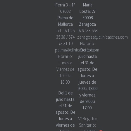
Ferrà 3 – 1°
María
07002
Lostal 27
Palma de
50008
Mallorca
Zaragoza
Tel.:
971 25
976 483 553
35 38
/
674
zaragoza@clinicascres.com
78 31 10
Horario:
palma@clinicascres.com
Del 1 de
Horario:
julio hasta
Lunes a
el 31 de
Viernes de
agosto: De
10:00 a
lunes a
18:00.
jueves de
9:00 a 18:00
Del 1 de
y viernes
julio hasta
de 9:00 a
el 31 de
17:00.
agosto: De
lunes a
Nº Registro
viernes de
Sanitario: