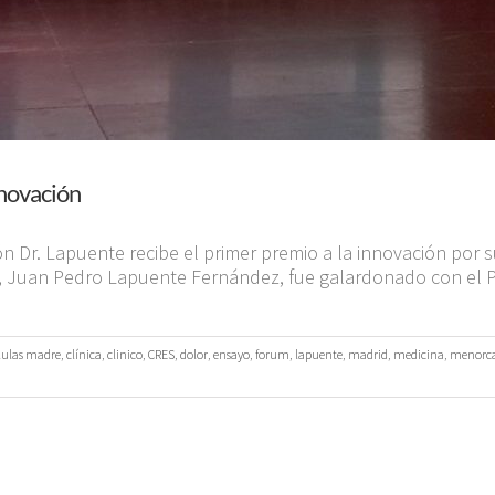
nnovación
ón Dr. Lapuente recibe el primer premio a la innovación por s
, Juan Pedro Lapuente Fernández, fue galardonado con el Pr
lulas madre
,
clínica
,
clinico
,
CRES
,
dolor
,
ensayo
,
forum
,
lapuente
,
madrid
,
medicina
,
menorc