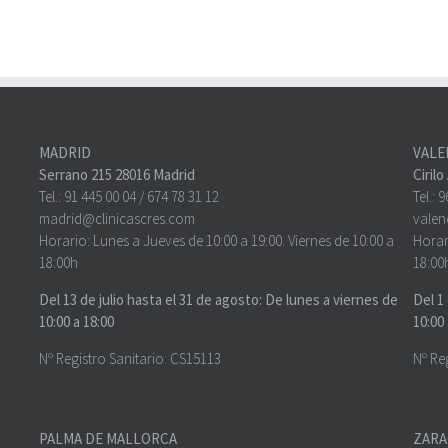
MADRID
VALE
Serrano 215 28016 Madrid
Ciril
Tel.:
91 445 00 04
/
674 78 31 12
Tel.:
9
madrid@clinicascres.com
valen
Horario: Lunes a Jueves de 10:00 a 19:00. Viernes de 10:00 a
Horar
18:00h
18:00
Del 13 de julio hasta el 31 de agosto: De lunes a viernes de
Del 1
10:00 a 18:00
10:00 
Nº Registro Sanitario: CS15113
Nº Re
PALMA DE MALLORCA
ZARA