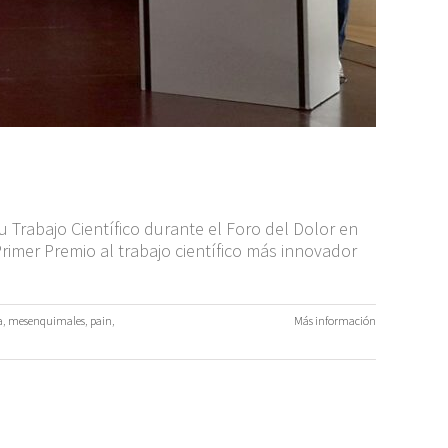
u Trabajo Científico durante el Foro del Dolor en
imer Premio al trabajo científico más innovador
a
,
mesenquimales
,
pain
,
Más información