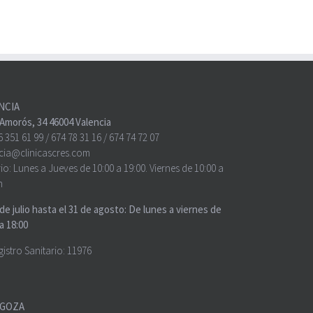
NCIA
o Amorós, 34 46004 Valencia
6 351 61 99
/
674 78 31 16
/
674 74 72 07
cia@clinicascres.com
io:
Lunes a Jueves de 10:00 a 19:00. Viernes de 10:00 a
h
 de julio hasta el 31 de agosto: De lunes a viernes de
a 18:00
gistro Sanitario: 11976
GOZA