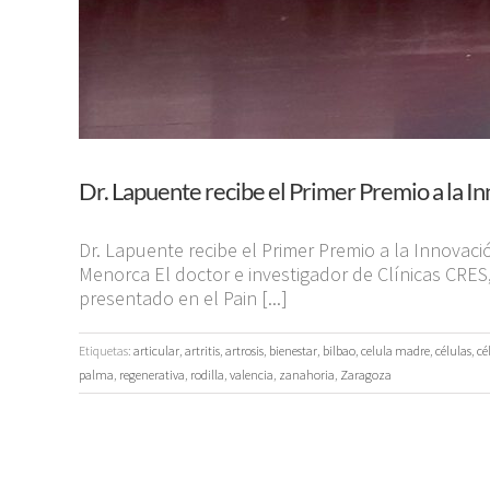
Dr. Lapuente recibe el Primer Premio a la I
Dr. Lapuente recibe el Primer Premio a la Innovaci
Menorca El doctor e investigador de Clínicas CRES
presentado en el Pain [...]
Etiquetas:
articular
,
artritis
,
artrosis
,
bienestar
,
bilbao
,
celula madre
,
células
,
cé
palma
,
regenerativa
,
rodilla
,
valencia
,
zanahoria
,
Zaragoza