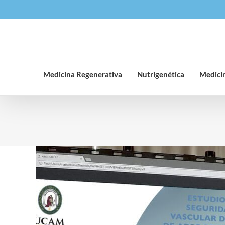
Saltar
al
contenido
Medicina Regenerativa
Nutrigenética
Medicin