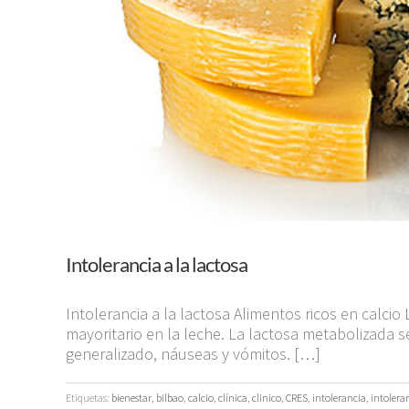
Intolerancia a la lactosa
Intolerancia a la lactosa Alimentos ricos en calci
mayoritario en la leche. La lactosa metabolizada s
generalizado, náuseas y vómitos. […]
Etiquetas:
bienestar
,
bilbao
,
calcio
,
clínica
,
clinico
,
CRES
,
intolerancia
,
intolera