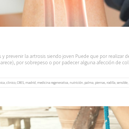
 y prevenir la artrosis siendo joven Puede que por realizar 
parece), por sobrepeso o por padecer alguna afección de 
nica
,
clinico
,
CRES
,
madrid
,
medicina regenerativa
,
nutrición
,
palma
,
piernas
,
rodilla
,
sensible
,