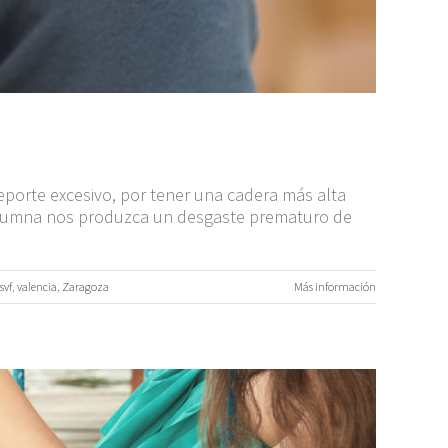
deporte excesivo, por tener una cadera más alta
columna nos produzca un desgaste prematuro de
svf
,
valencia
,
Zaragoza
Más información