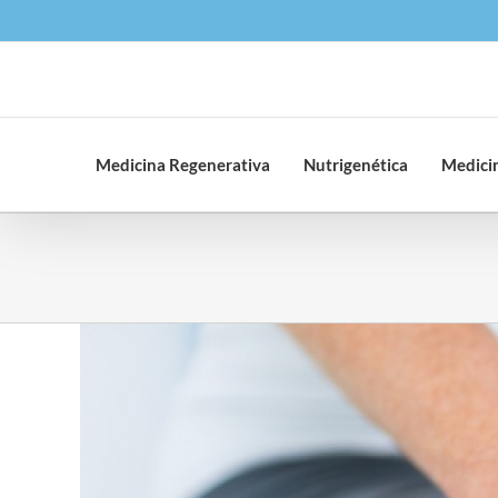
Saltar
al
contenido
Medicina Regenerativa
Nutrigenética
Medicin