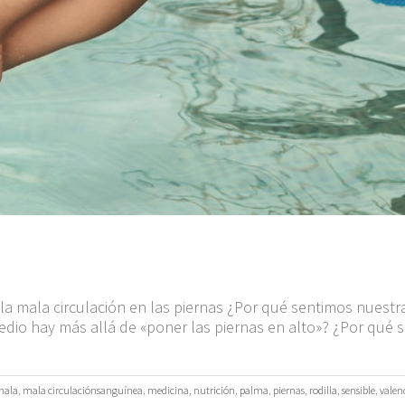
 la mala circulación en las piernas ¿Por qué sentimos nuestr
dio hay más allá de «poner las piernas en alto»? ¿Por qué s
mala
,
mala circulaciónsanguínea
,
medicina
,
nutrición
,
palma
,
piernas
,
rodilla
,
sensible
,
valen