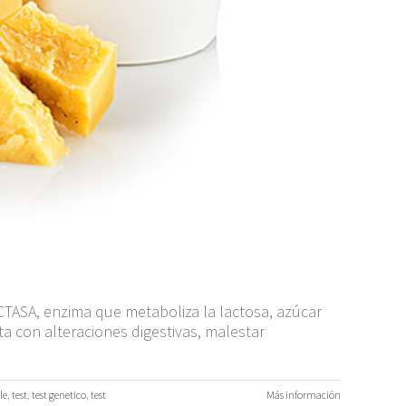
ACTASA, enzima que metaboliza la lactosa, azúcar
a con alteraciones digestivas, malestar
le
,
test
,
test genetico
,
test
Más información