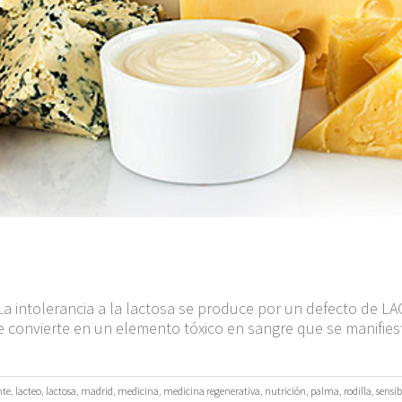
o La intolerancia a la lactosa se produce por un defecto de L
e convierte en un elemento tóxico en sangre que se manifiest
nte
,
lacteo
,
lactosa
,
madrid
,
medicina
,
medicina regenerativa
,
nutrición
,
palma
,
rodilla
,
sensib