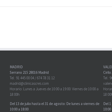
MADRID
VALE
Serrano 215 28016 Madrid
Ciril
Tel.:
91 445 00 04
/
674 78 31 12
Tel.:
9
madrid@clinicascres.com
valen
Horario: Lunes a Jueves de 10:00 a 19:00. Viernes de 10:00 a
Horar
18:00h
18:00
Del 13 de julio hasta el 31 de agosto: De lunes a viernes de
Del 1
10:00 a 18:00
10:00 