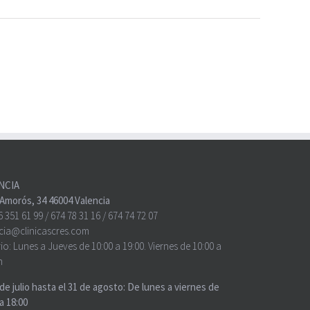
NCIA
o Amorós, 34 46004 Valencia
6 351 61 99
/
674 78 31 16
/
674 74 72 07
cia@clinicascres.com
io:
Lunes a Jueves de 10:00 a 19:00. Viernes de 10:00 a
h
 de julio hasta el 31 de agosto: De lunes a viernes de
a 18:00