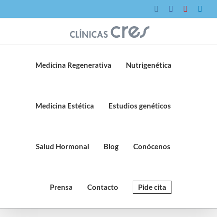
Saltar
Instagram
Facebook
YouTube
Link
al
contenido
Medicina Regenerativa
Nutrigenética
Medicina Estética
Estudios genéticos
Salud Hormonal
Blog
Conócenos
Prensa
Contacto
Pide cita