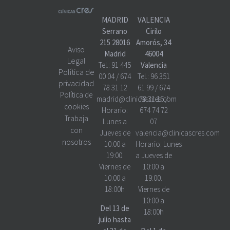
MADRID
VALENCIA
Serrano
Cirilo
215 28016
Amorós, 34
Aviso
Madrid
46004
Legal
Tel.:
91 445
Valencia
Política de
00 04
/
674
Tel.:
96 351
privacidad
78 31 12
61 99
/
674
Política de
madrid@clinicascres.com
78 31 16
/
cookies
Horario:
674 74 72
Trabaja
Lunes a
07
con
Jueves de
valencia@clinicascres.com
nosotros
10:00 a
Horario:
Lunes
19:00.
a Jueves de
Viernes de
10:00 a
10:00 a
19:00.
18:00h
Viernes de
10:00 a
Del 13 de
18:00h
julio hasta