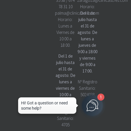
35 38
/
674
zaragoza@clinicascres.com
78 31 10
Horario:
palma@clinicascres.com
Del 1 de
Horario:
julio hasta
Lunes a
el 31 de
Viernes de
agosto: De
10:00 a
lunes a
18:00.
jueves de
9:00 a 18:00
Del 1 de
y viernes
julio hasta
de 9:00 a
el 31 de
17:00.
agosto: De
lunes a
Nº Registro
viernes de
Sanitario:
10:00 a
5024038
1
18:00
Nº Registro
Sanitario:
4705