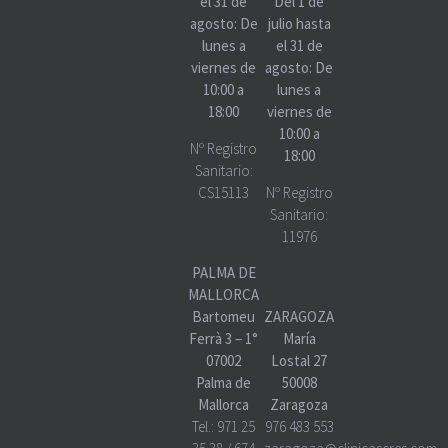
el 31 de
Del 1 de
agosto: De
julio hasta
lunes a
el 31 de
viernes de
agosto: De
10:00 a
lunes a
18:00
viernes de
10:00 a
Nº Registro
18:00
Sanitario:
CS15113
Nº Registro
Sanitario:
11976
PALMA DE
MALLORCA
Bartomeu
ZARAGOZA
Ferrà 3 – 1°
María
07002
Lostal 27
Palma de
50008
Mallorca
Zaragoza
Tel.:
971 25
976 483 553