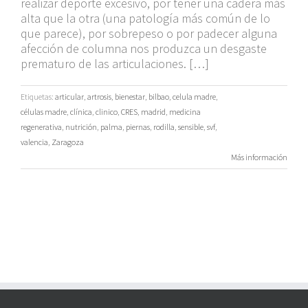
realizar deporte excesivo, por tener una cadera más
alta que la otra (una patología más común de lo
que parece), por sobrepeso o por padecer alguna
afección de columna nos produzca un desgaste
prematuro de las articulaciones. […]
Etiquetas:
articular
,
artrosis
,
bienestar
,
bilbao
,
celula madre
,
células madre
,
clínica
,
clinico
,
CRES
,
madrid
,
medicina
regenerativa
,
nutrición
,
palma
,
piernas
,
rodilla
,
sensible
,
svf
,
valencia
,
Zaragoza
Más información