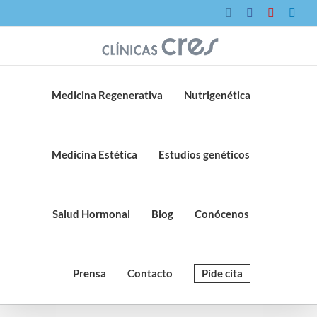
Saltar
Instagram
Facebook
YouTube
Link
al
contenido
Medicina Regenerativa
Nutrigenética
Medicina Estética
Estudios genéticos
Salud Hormonal
Blog
Conócenos
Prensa
Contacto
Pide cita