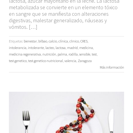
lactosa, azúcar mayoritario en la leche. La lactosa
metabolizada se convierte en un elemento tóxico
en sangre que se manifiesta con alteraciones
digestivas, malestar generalizado, náuseas y
vómitos. […]
Etiquetas:
bienestar
,
bilbao
,
calcio
,
clínica
,
clinico
,
CRES
,
intolerancia
,
intolerante
,
lacteo
,
lactosa
,
madrid
,
medicina
,
medicina regenerativa
,
nutrición
,
palma
,
rodilla
,
sensible
,
test
,
test genetico
,
test genetico nutricional
,
valencia
,
Zaragoza
Más información