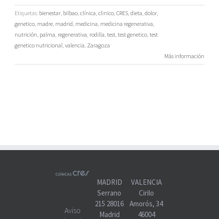
Etiquetas:
bienestar
,
bilbao
,
clínica
,
clinico
,
CRES
,
dieta
,
dolor
,
genetico
,
madre
,
madrid
,
medicina
,
medicina regenerativa
,
nutrición
,
palma
,
regenerativa
,
rodilla
,
test
,
test genetico
,
test
genetico nutricional
,
valencia
,
Zaragoza
Más información
MADRID
VALENCIA
Serrano
Cirilo
215 28016
Amorós, 34
Aviso
Madrid
46004