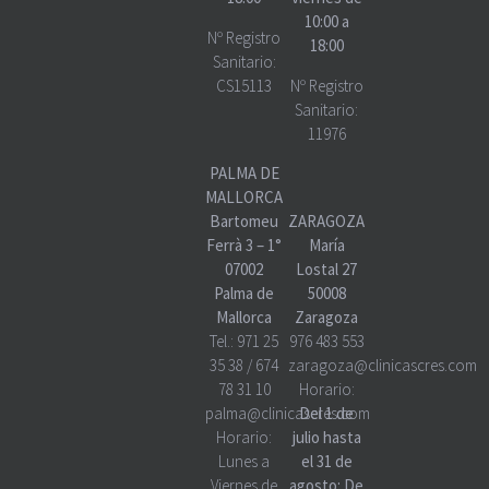
10:00 a
Nº Registro
18:00
Sanitario:
CS15113
Nº Registro
Sanitario:
11976
PALMA DE
MALLORCA
Bartomeu
ZARAGOZA
Ferrà 3 – 1°
María
07002
Lostal 27
Palma de
50008
Mallorca
Zaragoza
Tel.:
971 25
976 483 553
35 38
/
674
zaragoza@clinicascres.com
78 31 10
Horario:
palma@clinicascres.com
Del 1 de
Horario:
julio hasta
Lunes a
el 31 de
Viernes de
agosto: De