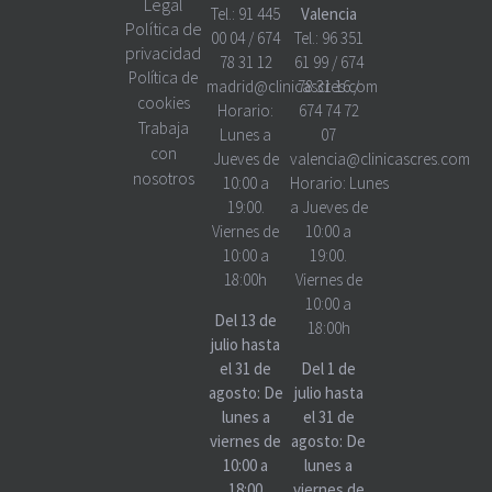
Legal
Tel.:
91 445
Valencia
Política de
00 04
/
674
Tel.:
96 351
privacidad
78 31 12
61 99
/
674
Política de
madrid@clinicascres.com
78 31 16
/
cookies
Horario:
674 74 72
Trabaja
Lunes a
07
con
Jueves de
valencia@clinicascres.com
nosotros
10:00 a
Horario:
Lunes
19:00.
a Jueves de
Viernes de
10:00 a
10:00 a
19:00.
18:00h
Viernes de
10:00 a
Del 13 de
18:00h
julio hasta
el 31 de
Del 1 de
agosto: De
julio hasta
lunes a
el 31 de
viernes de
agosto: De
10:00 a
lunes a
18:00
viernes de