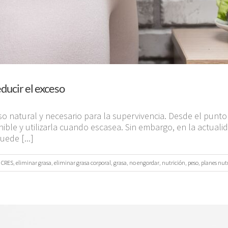
ducir el exceso
 natural y necesario para la supervivencia. Desde el punto
ble y utilizarla cuando escasea. Sin embargo, en la actual
ede [...]
,
CRES
,
eliminar grasa
,
eliminar grasa corporal
,
grasa
,
no engordar
,
nutrición
,
peso
,
planes nut