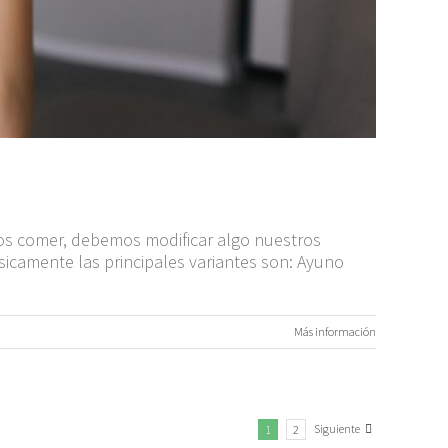
os comer, debemos modificar algo nuestros
sicamente las principales variantes son: Ayuno
Más información
Siguiente
1
2