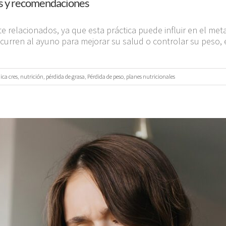
tos y recomendaciones
 relacionados, ya que esta práctica puede influir en el meta
curren al ayuno para mejorar su salud o controlar su pes
nica cres
,
nutrición
,
pérdida de grasa
,
Pérdida de peso
,
planes nutricionales