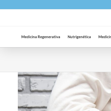
Saltar
al
contenido
Medicina Regenerativa
Nutrigenética
Medicin