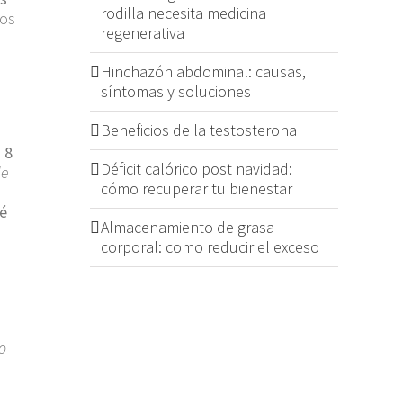
rodilla necesita medicina
nos
regenerativa
Hinchazón abdominal: causas,
síntomas y soluciones
Beneficios de la testosterona
 8
Déficit calórico post navidad:
de
cómo recuperar tu bienestar
é
Almacenamiento de grasa
corporal: como reducir el exceso
o