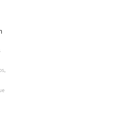
n
s
os,
ue