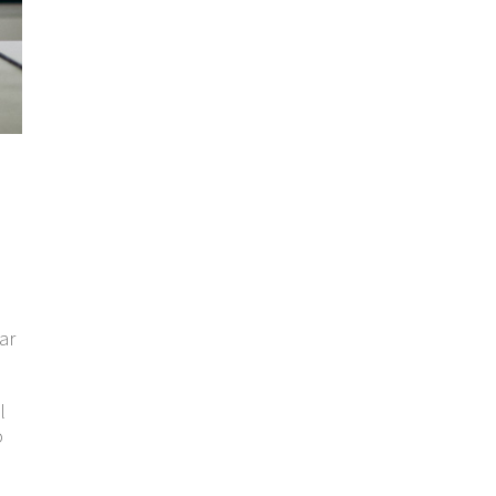
ar
l
o