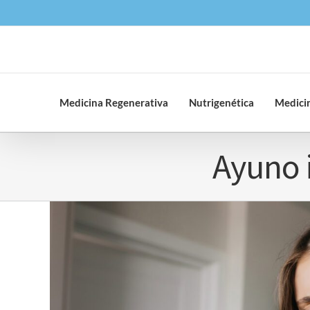
Saltar
al
contenido
Medicina Regenerativa
Nutrigenética
Medicin
Ayuno 
Ver
imagen
más
grande