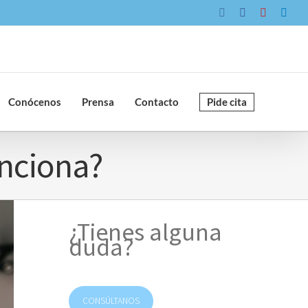
Instagram
Facebook
YouTube
Link
Conócenos
Prensa
Contacto
Pide cita
unciona?
¿Tienes alguna
duda?
CONSÚLTANOS