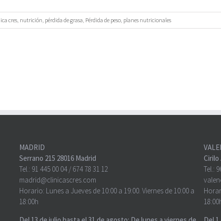
nica cres
,
nutrición
,
pérdida de grasa
,
Pérdida de peso
,
planes nutricionales
MADRID
VALE
Serrano 215 28016 Madrid
Ciril
Tel.:
91 445 00 04
/
674 78 31 12
Tel.:
9
madrid@clinicascres.com
valen
Horario: Lunes a Jueves de 10:00 a 19:00. Viernes de 10:00 a
Horar
18:00h
18:00
Del 13 de julio hasta el 31 de agosto: De lunes a viernes de
Del 1