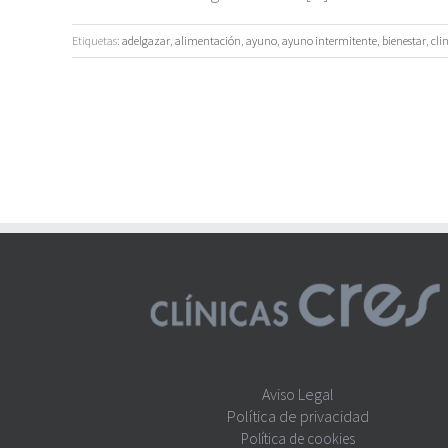
Etiquetas:
adelgazar
,
alimentación
,
ayuno
,
ayuno intermitente
,
bienestar
,
cli
Aviso Legal
Política de privacidad
Política de cookies