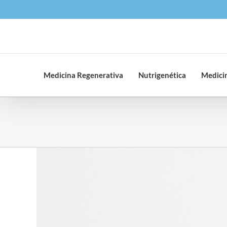
Saltar
al
contenido
Medicina Regenerativa
Nutrigenética
Medicin