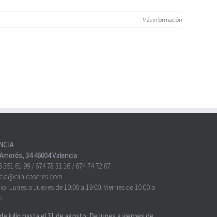
Más información
NCIA
o Amorós, 34 46004 Valencia
6 351 61 99
/
674 78 31 16
/
674 74 72 07
cia@clinicascres.com
io:
Lunes a Jueves de 10:00 a 19:00. Viernes de 10:00 a
h
 de julio hasta el 31 de agosto: De lunes a viernes de