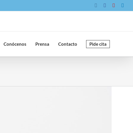
Instagram
Facebook
YouTube
Link
Conócenos
Prensa
Contacto
Pide cita