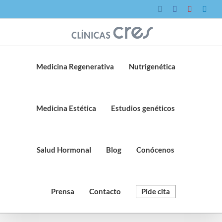
Saltar
Instagram
Facebook
YouTube
Link
al
contenido
Medicina Regenerativa
Nutrigenética
Medicina Estética
Estudios genéticos
Salud Hormonal
Blog
Conócenos
Prensa
Contacto
Pide cita