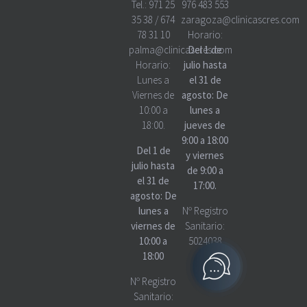
Tel.:
971 25
976 483 553
35 38
/
674
zaragoza@clinicascres.com
78 31 10
Horario:
palma@clinicascres.com
Del 1 de
Horario:
julio hasta
Lunes a
el 31 de
Viernes de
agosto: De
10:00 a
lunes a
18:00.
jueves de
9:00 a 18:00
Del 1 de
y viernes
julio hasta
de 9:00 a
el 31 de
17:00.
agosto: De
lunes a
Nº Registro
viernes de
Sanitario:
10:00 a
5024038
18:00
Nº Registro
Sanitario: