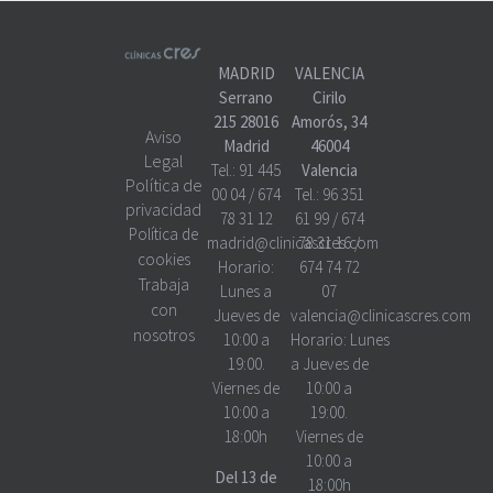
MADRID
VALENCIA
Serrano
Cirilo
215 28016
Amorós, 34
Aviso
Madrid
46004
Legal
Tel.:
91 445
Valencia
Política de
00 04
/
674
Tel.:
96 351
privacidad
78 31 12
61 99
/
674
Política de
madrid@clinicascres.com
78 31 16
/
cookies
Horario:
674 74 72
Trabaja
Lunes a
07
con
Jueves de
valencia@clinicascres.com
nosotros
10:00 a
Horario:
Lunes
19:00.
a Jueves de
Viernes de
10:00 a
10:00 a
19:00.
18:00h
Viernes de
10:00 a
Del 13 de
18:00h