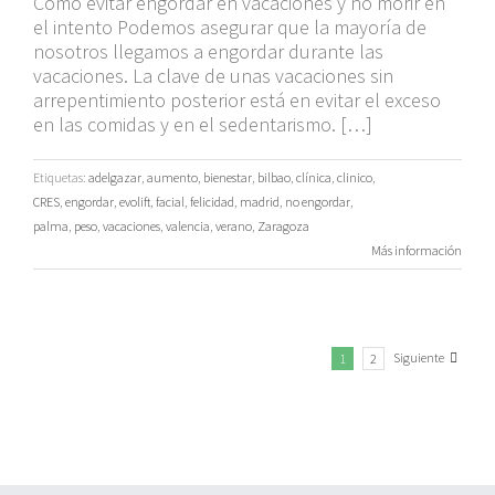
Cómo evitar engordar en vacaciones y no morir en
el intento Podemos asegurar que la mayoría de
nosotros llegamos a engordar durante las
vacaciones. La clave de unas vacaciones sin
arrepentimiento posterior está en evitar el exceso
en las comidas y en el sedentarismo. […]
Etiquetas:
adelgazar
,
aumento
,
bienestar
,
bilbao
,
clínica
,
clinico
,
CRES
,
engordar
,
evolift
,
facial
,
felicidad
,
madrid
,
no engordar
,
palma
,
peso
,
vacaciones
,
valencia
,
verano
,
Zaragoza
Más información
Siguiente
1
2