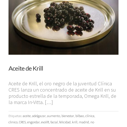
Aceite de Krill
Aceite de Krill, el oro negro de la juventud Clínica
CRES lanza un concentrado de aceite de Krill en su
producto estrella de la temporada, Omega Krill, de
la marca In·Vitta. […]
Etiquetas:
aceite
,
adelgazar
,
aumento
,
bienestar
,
bilbao
,
clínica
,
clinico
,
CRES
,
engordar
,
evolift
,
facial
,
felicidad
,
krill
,
madrid
,
no