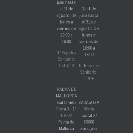
julio hasta
el 31 de
Del 1 de
agosto: De
julio hasta
lunes a
el 31 de
viernes de
agosto: De
10:00 a
lunes a
18:00
viernes de
10:00 a
Nº Registro
18:00
Sanitario:
CS15113
Nº Registro
Sanitario:
11976
PALMA DE
MALLORCA
Bartomeu
ZARAGOZA
Ferrà 3 – 1°
María
07002
Lostal 27
Palma de
50008
Mallorca
Zaragoza