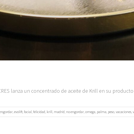
a CRES lanza un concentrado de aceite de Krill en su product
engordar
,
evolift
,
facial
,
felicidad
,
krill
,
madrid
,
no engordar
,
omega
,
palma
,
peso
,
vacaciones
,