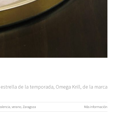
o estrella de la temporada, Omega Krill, de la marca
valencia
,
verano
,
Zaragoza
Más información