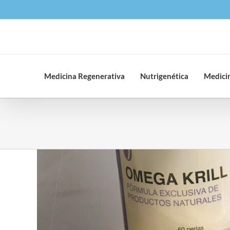
Saltar
al
contenido
Medicina Regenerativa
Nutrigenética
Medicin