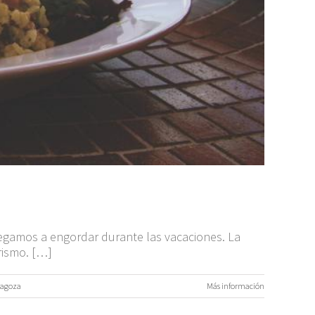
egamos a engordar durante las vacaciones. La
rismo. […]
ragoza
Más información