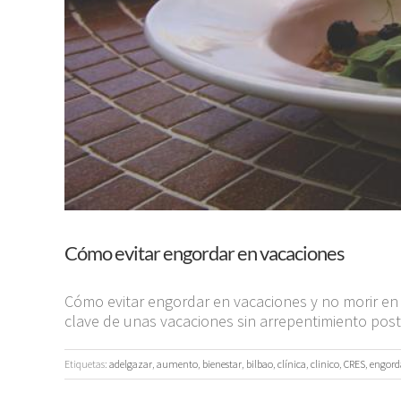
Cómo evitar engordar en vacaciones
Cómo evitar engordar en vacaciones y no morir en
clave de unas vacaciones sin arrepentimiento poste
Etiquetas:
adelgazar
,
aumento
,
bienestar
,
bilbao
,
clínica
,
clinico
,
CRES
,
engord