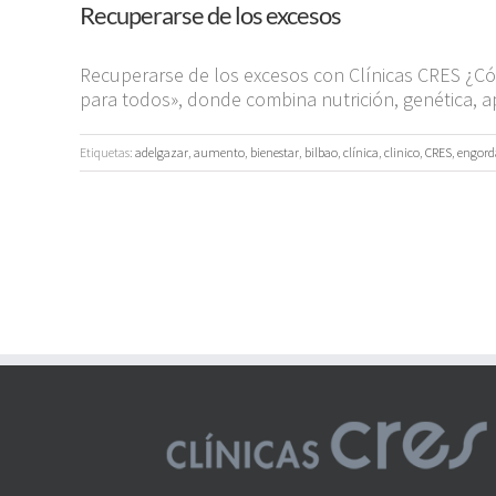
Recuperarse de los excesos
Recuperarse de los excesos con Clínicas CRES ¿Có
para todos», donde combina nutrición, genética, a
Etiquetas:
adelgazar
,
aumento
,
bienestar
,
bilbao
,
clínica
,
clinico
,
CRES
,
engord