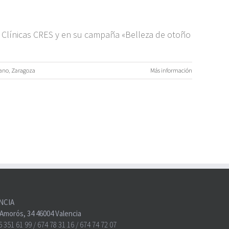
 Clínicas CRES y en su campaña «Belleza de otoño
rano
,
Zaragoza
Más información
NCIA
o Amorós, 34 46004 Valencia
6 351 61 99
/
674 78 31 16
/
674 74 72 07