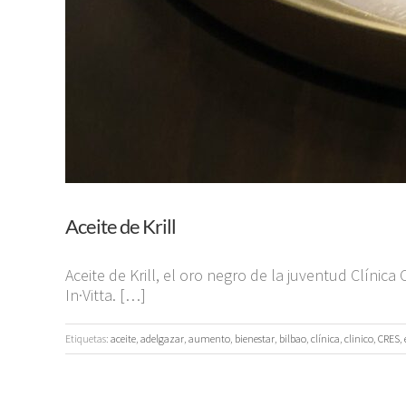
Aceite de Krill
Aceite de Krill, el oro negro de la juventud Clínic
In·Vitta. […]
Etiquetas:
aceite
,
adelgazar
,
aumento
,
bienestar
,
bilbao
,
clínica
,
clinico
,
CRES
,