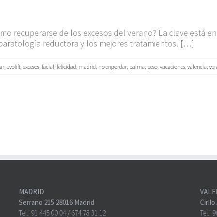
mo recuperarse de los excesos del verano? La clave está en
paratología reductora y los mejores tratamientos. […]
ar
,
evolift
,
excesos
,
facial
,
felicidad
,
madrid
,
no engordar
,
palma
,
peso
,
vacaciones
,
valencia
,
ve
MADRID
VALE
Serrano 215 28016 Madrid
Ciril
Tel.:
91 445 00 04
/
674 78 31 12
Tel.:
9