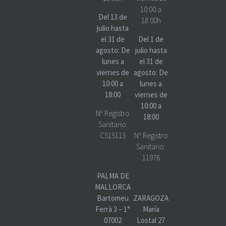
10:00 a
Del 13 de
18:00h
julio hasta
el 31 de
Del 1 de
agosto: De
julio hasta
lunes a
el 31 de
viernes de
agosto: De
10:00 a
lunes a
18:00
viernes de
10:00 a
Nº Registro
18:00
Sanitario:
CS15113
Nº Registro
Sanitario:
11976
PALMA DE
MALLORCA
Bartomeu
ZARAGOZA
Ferrà 3 – 1°
María
07002
Lostal 27