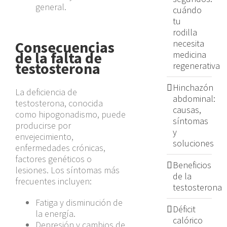
general.
cuándo
tu
rodilla
necesita
Consecuencias
de la falta de
medicina
testosterona
regenerativa
Hinchazón
La deficiencia de
abdominal:
testosterona, conocida
causas,
como hipogonadismo, puede
síntomas
producirse por
y
envejecimiento,
soluciones
enfermedades crónicas,
factores genéticos o
Beneficios
lesiones. Los síntomas más
de la
frecuentes incluyen:
testosterona
Fatiga y disminución de
Déficit
la energía.
calórico
Depresión y cambios de