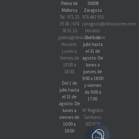
Palma de
50008
Mallorca
Zaragoza
Tel.:
971 25
976 483 553
35 38
/
674
zaragoza@clinicascres.com
78 31 10
Horario:
palma@clinicascres.com
Del 1 de
Horario:
julio hasta
Lunes a
el 31 de
Viernes de
agosto: De
10:00 a
lunes a
18:00.
jueves de
9:00 a 18:00
Del 1 de
y viernes
julio hasta
de 9:00 a
el 31 de
17:00.
agosto: De
lunes a
Nº Registro
viernes de
Sanitario:
10:00 a
5024038
18:00