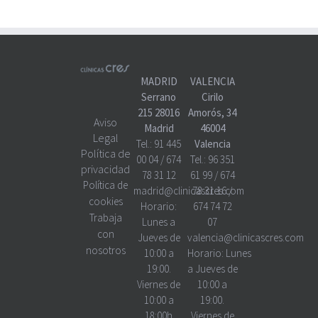
MADRID
VALENCIA
Serrano
Cirilo
215 28016
Amorós, 34
Aviso
Madrid
46004
Legal
Tel.:
91 445
Valencia
Política de
00 04
/
674
Tel.:
96 351
privacidad
78 31 12
61 99
/
674
Política de
madrid@clinicascres.com
78 31 16
/
cookies
Horario:
674 74 72
Trabaja
Lunes a
07
con
Jueves de
valencia@clinicascres.com
nosotros
10:00 a
Horario:
Lunes
19:00.
a Jueves de
Viernes de
10:00 a
10:00 a
19:00.
18:00h
Viernes de