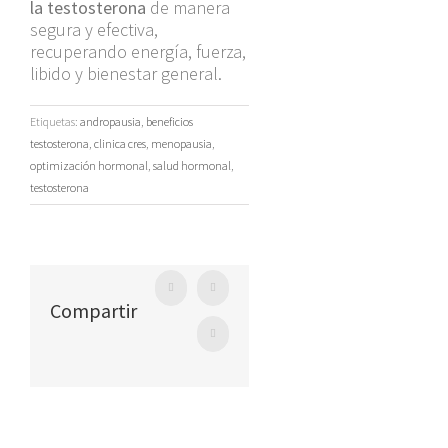
la testosterona
de manera
segura y efectiva,
recuperando energía, fuerza,
libido y bienestar general.
Etiquetas:
andropausia
,
beneficios
testosterona
,
clinica cres
,
menopausia
,
optimización hormonal
,
salud hormonal
,
testosterona
Facebook
Twitter
Compartir
WhatsApp