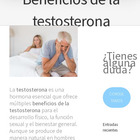
testosterona
Ver
imagen
más
grande
¿Tienes
alguna
duda?
La
testosterona
es una
CONSÚL
hormona esencial que ofrece
TANOS
múltiples
beneficios de la
testosterona
para el
desarrollo físico, la función
sexual y el bienestar general.
Entradas
Aunque se produce de
recientes
manera natural en hombres