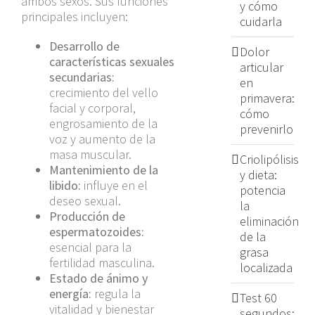
ambos sexos. Sus funciones
y cómo
principales incluyen:
cuidarla
Desarrollo de
Dolor
características sexuales
articular
secundarias:
en
crecimiento del vello
primavera:
facial y corporal,
cómo
engrosamiento de la
prevenirlo
voz y aumento de la
masa muscular.
Criolipólisis
Mantenimiento de la
y dieta:
libido:
influye en el
potencia
deseo sexual.
la
Producción de
eliminación
espermatozoides:
de la
esencial para la
grasa
fertilidad masculina.
localizada
Estado de ánimo y
energía:
regula la
Test 60
vitalidad y bienestar
segundos: