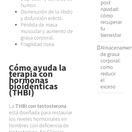
post
humor.
navidad:
Disminución de la libido
cómo
y disfunción eréctil.
recuperar
Pérdida de masa
tu
muscular y aumento de
bienestar
grasa corporal.
Fragilidad ósea.
Almacenamien
de grasa
corporal:
Cómo ayuda la
como
terapia con
reducir
hormonas
el
bioidénticas
exceso
(THBI)
La
THBI con testosterona
está diseñada para restaurar
los niveles hormonales en
hombres con deficiencia de
testosterona. En Clínicas