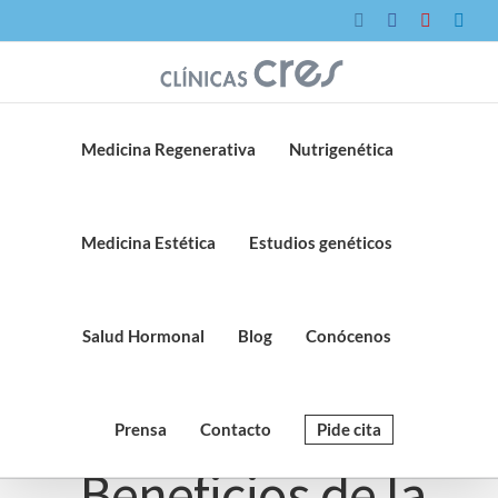
Saltar
Instagram
Facebook
YouTube
Link
al
contenido
Medicina Regenerativa
Nutrigenética
Medicina Estética
Estudios genéticos
Salud Hormonal
Blog
Conócenos
Prensa
Contacto
Pide cita
Beneficios de la