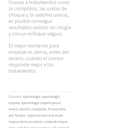
Gracias a tratamientos como
la criolipólisis, las ondas de
choque y la radiofrecuencia,
es posible conseguir
resultados visibles sin cirugía
y con un enfoque seguro.
El mejor momento para
empezar es ahora, antes del
verano, cuando el cuerpo
responde mejor a los
tratamientos.
Etiquetas:
aparatología
,
aparatología
corporal
,
aparatología corporal para el
verano
,
celulítis
,
criolipolisis
,
firmeza de la
piel
,
flacidez
,
mejora la textura de la piel
,
mejorando la circulación
,
ondas de choque
storz
,
radiofrecuencia corporal
,
reducción de