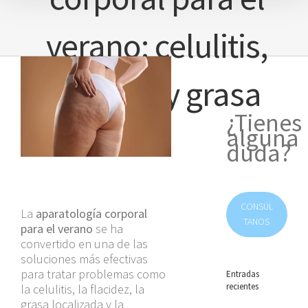
verano: celulitis,
Ver
imagen
flacidez y grasa
más
grande
¿Tienes
alguna
duda?
CONSÚL
La
aparatología corporal
TANOS
para el verano
se ha
convertido en una de las
soluciones más efectivas
para tratar problemas como
Entradas
recientes
la celulitis, la flacidez, la
grasa localizada y la