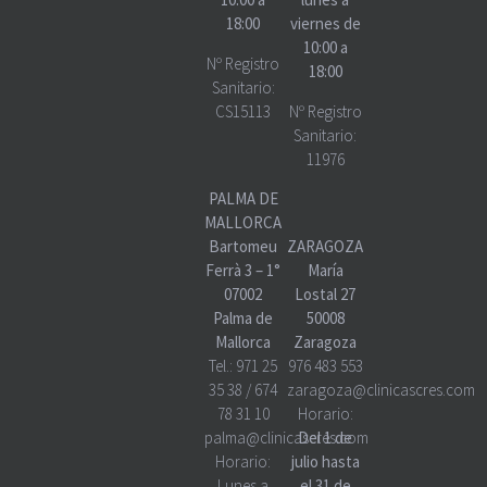
18:00
viernes de
10:00 a
Nº Registro
18:00
Sanitario:
CS15113
Nº Registro
Sanitario:
11976
PALMA DE
MALLORCA
Bartomeu
ZARAGOZA
Ferrà 3 – 1°
María
07002
Lostal 27
Palma de
50008
Mallorca
Zaragoza
Tel.:
971 25
976 483 553
35 38
/
674
zaragoza@clinicascres.com
78 31 10
Horario:
palma@clinicascres.com
Del 1 de
Horario:
julio hasta
Lunes a
el 31 de