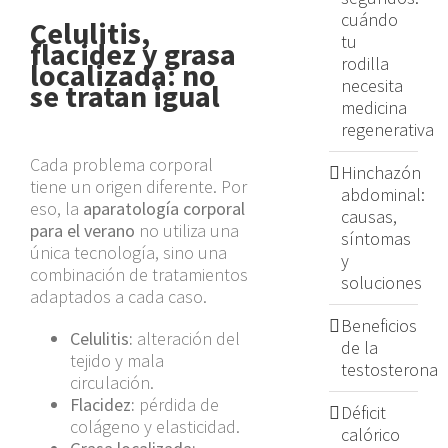
cuándo
Celulitis,
tu
flacidez y grasa
rodilla
localizada: no
necesita
se tratan igual
medicina
regenerativa
Cada problema corporal
Hinchazón
tiene un origen diferente. Por
abdominal:
eso, la
aparatología corporal
causas,
para el verano
no utiliza una
síntomas
única tecnología, sino una
y
combinación de tratamientos
soluciones
adaptados a cada caso.
Beneficios
Celulitis:
alteración del
de la
tejido y mala
testosterona
circulación.
Flacidez:
pérdida de
Déficit
colágeno y elasticidad.
calórico