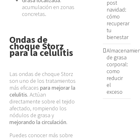
Grasa localizada:
post
acumulación en zonas
navidad:
concretas.
cómo
recuperar
tu
Ondas de
bienestar
choque Storz
para la celulitis
Almacenamien
de grasa
corporal:
como
Las ondas de choque Storz
reducir
son uno de los tratamientos
el
más eficaces
para mejorar la
exceso
celulitis.
Actúan
directamente sobre el tejido
afectado, rompiendo los
nódulos de grasa y
mejorando la circulación.
Puedes conocer más sobre