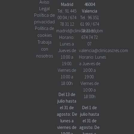
Aviso
Madrid
46004
Legal
Tel.:
91 445
Valencia
Política de
00 04
/
674
Tel.:
96 351
privacidad
78 31 12
61 99
/
674
Política de
madrid@clinicascres.com
78 31 16
/
cookies
Horario:
674 74 72
Trabaja
Lunes a
07
con
Jueves de
valencia@clinicascres.com
nosotros
10:00 a
Horario:
Lunes
19:00.
a Jueves de
Viernes de
10:00 a
10:00 a
19:00.
18:00h
Viernes de
10:00 a
Del 13 de
18:00h
julio hasta
el 31 de
Del 1 de
agosto: De
julio hasta
lunes a
el 31 de
viernes de
agosto: De
10:00 a
lunes a