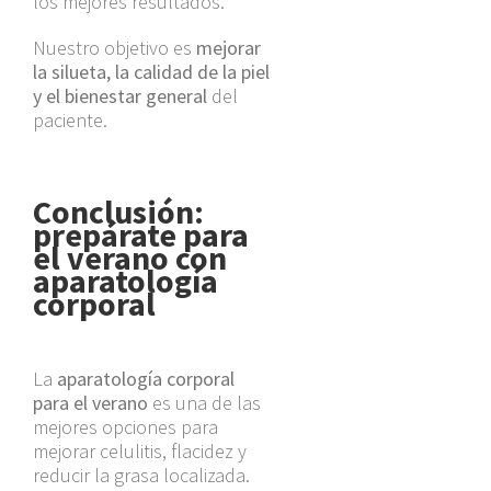
los mejores resultados.
Nuestro objetivo es
mejorar
la silueta, la calidad de la piel
y el bienestar general
del
paciente.
Conclusión:
prepárate para
el verano con
aparatología
corporal
La
aparatología corporal
para el verano
es una de las
mejores opciones para
mejorar celulitis, flacidez y
reducir la grasa localizada.