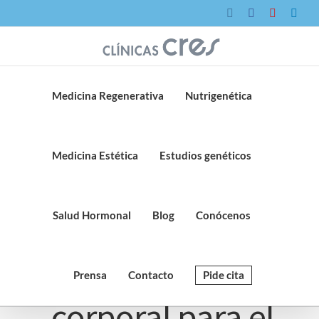
Saltar
Instagram
Facebook
YouTube
Link
al
contenido
Medicina Regenerativa
Nutrigenética
Medicina Estética
Estudios genéticos
Salud Hormonal
Blog
Conócenos
Aparatología
Prensa
Contacto
Pide cita
corporal para el