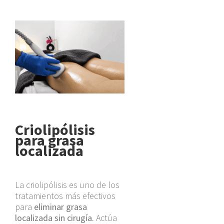
Criolipólisis
para grasa
localizada
La criolipólisis es uno de los
tratamientos más efectivos
para
eliminar grasa
localizada sin cirugía.
Actúa