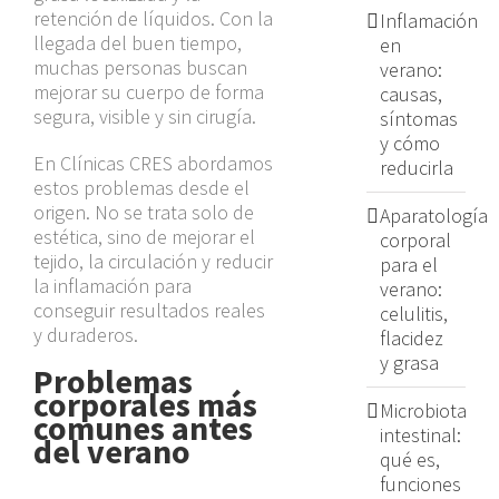
retención de líquidos. Con la
Inflamación
llegada del buen tiempo,
en
muchas personas buscan
verano:
mejorar su cuerpo de forma
causas,
segura, visible y sin cirugía.
síntomas
y cómo
En Clínicas CRES abordamos
reducirla
estos problemas desde el
origen. No se trata solo de
Aparatología
estética, sino de mejorar el
corporal
tejido, la circulación y reducir
para el
la inflamación para
verano:
conseguir resultados reales
celulitis,
y duraderos.
flacidez
y grasa
Problemas
corporales más
Microbiota
comunes antes
intestinal:
del verano
qué es,
funciones