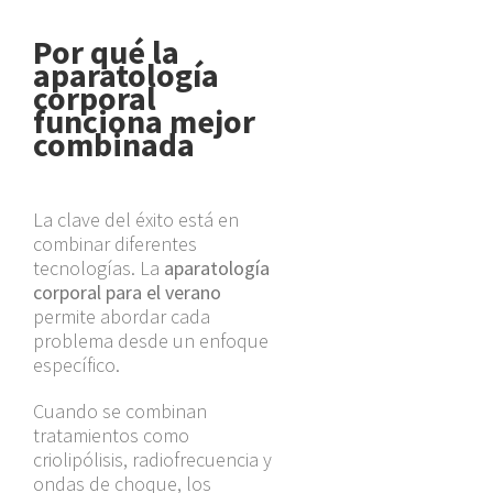
Por qué la
aparatología
corporal
funciona mejor
combinada
La clave del éxito está en
combinar diferentes
tecnologías. La
aparatología
corporal para el verano
permite abordar cada
problema desde un enfoque
específico.
Cuando se combinan
tratamientos como
criolipólisis, radiofrecuencia y
ondas de choque, los