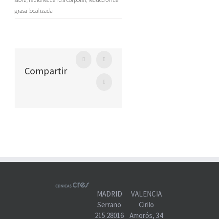
grasa localizada
Facebook
Twitter
Compartir
WhatsApp
MADRID
VALENCIA
Serrano
Cirilo
215 28016
Amorós, 34