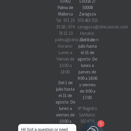
07002
Lostal 27
Palma de
50008
Mallorca
Zaragoza
Tel.:
971 25
976 483 553
35 38
/
674
zaragoza@clinicascres.com
78 31 10
Horario:
palma@clinicascres.com
Del 1 de
Horario:
julio hasta
Lunes a
el 31 de
Viernes de
agosto: De
10:00 a
lunes a
18:00.
jueves de
9:00 a 18:00
Del 1 de
y viernes
julio hasta
de 9:00 a
el 31 de
17:00.
agosto: De
lunes a
Nº Registro
viernes de
Sanitario:
10:00 a
5024038
1
18:00