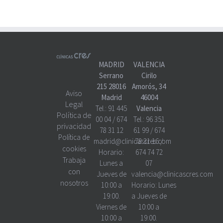
MADRID
VALENCIA
Serrano
Cirilo
215 28016
Amorós, 34
Aviso
Madrid
46004
Legal
Tel.:
91 445
Valencia
Política de
00 04
/
674
Tel.:
96 351
privacidad
78 31 12
61 99
/
674
Política de
madrid@clinicascres.com
78 31 16
/
cookies
Horario:
674 74 72
Trabaja
Lunes a
07
con
Jueves de
valencia@clinicascres.com
nosotros
10:00 a
Horario:
Lunes
19:00.
a Jueves de
Viernes de
10:00 a
10:00 a
19:00.