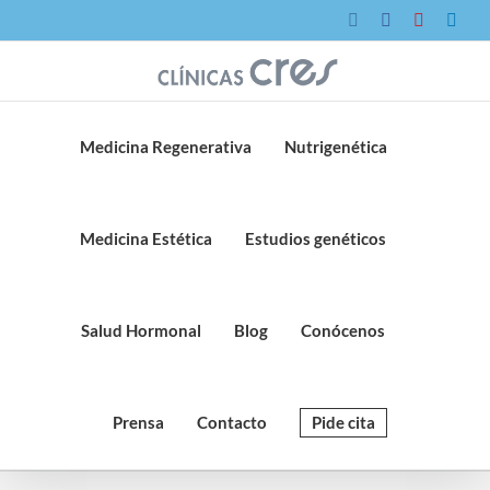
Saltar
Instagram
Facebook
YouTube
Link
al
contenido
Medicina Regenerativa
Nutrigenética
Medicina Estética
Estudios genéticos
Salud Hormonal
Blog
Conócenos
Prensa
Contacto
Pide cita