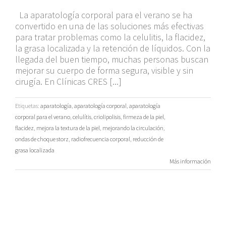
La aparatología corporal para el verano se ha
convertido en una de las soluciones más efectivas
para tratar problemas como la celulitis, la flacidez,
la grasa localizada y la retención de líquidos. Con la
llegada del buen tiempo, muchas personas buscan
mejorar su cuerpo de forma segura, visible y sin
cirugía. En Clínicas CRES [...]
Etiquetas:
aparatología
,
aparatología corporal
,
aparatología
corporal para el verano
,
celulítis
,
criolipolisis
,
firmeza de la piel
,
flacidez
,
mejora la textura de la piel
,
mejorando la circulación
,
ondas de choque storz
,
radiofrecuencia corporal
,
reducción de
grasa localizada
Más información