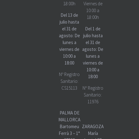
18:00h
Viernes de
10:00 a
Del 13 de
18:00h
julio hasta
el 31 de
Del 1 de
agosto: De
julio hasta
lunes a
el 31 de
viernes de
agosto: De
10:00 a
lunes a
18:00
viernes de
10:00 a
Nº Registro
18:00
Sanitario:
CS15113
Nº Registro
Sanitario:
11976
PALMA DE
MALLORCA
Bartomeu
ZARAGOZA
Ferrà 3 – 1°
María