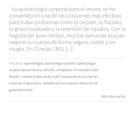
La aparatología corporal para el verano se ha
convertido en una de las soluciones más efectivas
para tratar problemas como la celulitis, la flacidez,
la grasa localizada y la retención de líquidos. Con la
llegada del buen tiempo, muchas personas buscan
mejorar su cuerpo de forma segura, visible y sin
cirugía. En Clínicas CRES [...]
Etiquetas:
aparatología
,
aparatología corporal
,
aparatología
corporal para el verano
,
celulítis
,
criolipolisis
,
firmeza de la piel
,
flacidez
,
mejora la textura de la piel
,
mejorando la circulación
,
ondas de choque storz
,
radiofrecuencia corporal
,
reducción de
grasa localizada
Más información