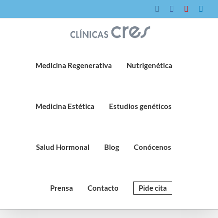
Saltar
Instagram
Facebook
YouTube
Link
al
contenido
Medicina Regenerativa
Nutrigenética
Medicina Estética
Estudios genéticos
Salud Hormonal
Blog
Conócenos
Prensa
Contacto
Pide cita