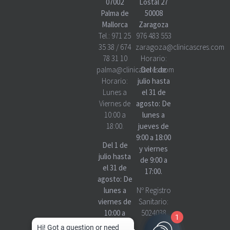
07002
Lostal 27
Palma de
50008
Mallorca
Zaragoza
Tel.:
971 25
976 483 553
35 38
/
674
zaragoza@clinicascres.com
78 31 10
Horario:
palma@clinicascres.com
Del 1 de
Horario:
julio hasta
Lunes a
el 31 de
Viernes de
agosto: De
10:00 a
lunes a
18:00.
jueves de
9:00 a 18:00
Del 1 de
y viernes
julio hasta
de 9:00 a
el 31 de
17:00.
agosto: De
lunes a
Nº Registro
viernes de
Sanitario:
10:00 a
5024038
1
18:00