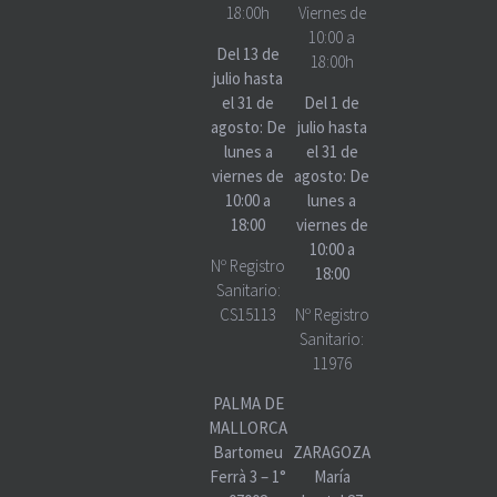
18:00h
Viernes de
10:00 a
Del 13 de
18:00h
julio hasta
el 31 de
Del 1 de
agosto: De
julio hasta
lunes a
el 31 de
viernes de
agosto: De
10:00 a
lunes a
18:00
viernes de
10:00 a
Nº Registro
18:00
Sanitario:
CS15113
Nº Registro
Sanitario:
11976
PALMA DE
MALLORCA
Bartomeu
ZARAGOZA
Ferrà 3 – 1°
María