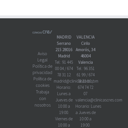
MADRID
VALENCIA
Serrano
Cirilo
215 28016
Amorós, 34
Aviso
Madrid
46004
Legal
Tel.:
91 445
Valencia
Política de
00 04
/
674
Tel.:
96 351
privacidad
78 31 12
61 99
/
674
Política de
madrid@clinicascres.com
78 31 16
/
cookies
Horario:
674 74 72
Trabaja
Lunes a
07
con
Jueves de
valencia@clinicascres.com
nosotros
10:00 a
Horario:
Lunes
19:00.
a Jueves de
Viernes de
10:00 a
10:00 a
19:00.