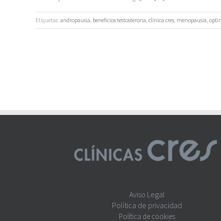
Etiquetas:
andropausia
,
beneficios testosterona
,
clinica cres
,
menopausia
,
opti
Aviso Legal
Política de privacidad
Política de cookies