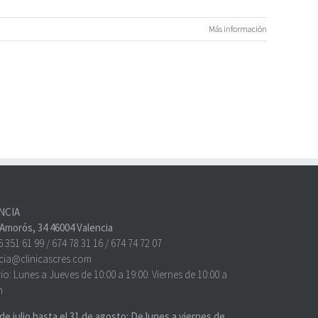
Más información
NCIA
o Amorós, 34 46004 Valencia
6 351 61 99
/
674 78 31 16
/
674 74 72 07
cia@clinicascres.com
io:
Lunes a Jueves de 10:00 a 19:00. Viernes de 10:00 a
h
 de julio hasta el 31 de agosto: De lunes a viernes de