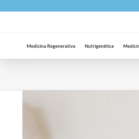
Saltar
al
contenido
Medicina Regenerativa
Nutrigenética
Medicin