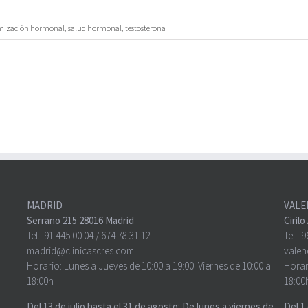
mización hormonal
,
salud hormonal
,
testosterona
MADRID
VALE
Serrano 215 28016 Madrid
Ciril
Tel.:
91 445 00 04
/
674 78 31 12
Tel.:
9
madrid@clinicascres.com
valen
Horario: Lunes a Jueves de 10:00 a 19:00. Viernes de 10:00 a
Horar
18:00h
18:00
Del 13 de julio hasta el 31 de agosto: De lunes a viernes de
Del 1