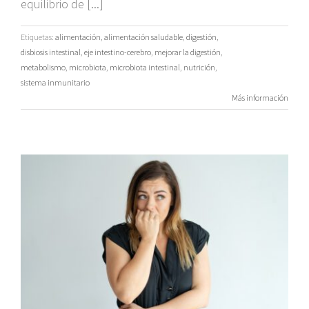
equilibrio de [...]
Etiquetas:
alimentación
,
alimentación saludable
,
digestión
,
disbiosis intestinal
,
eje intestino-cerebro
,
mejorar la digestión
,
metabolismo
,
microbiota
,
microbiota intestinal
,
nutrición
,
sistema inmunitario
Más información