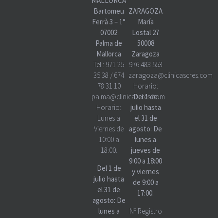
MALLORCA
Bartomeu
ZARAGOZA
Ferrà 3 – 1°
María
07002
Lostal 27
Palma de
50008
Mallorca
Zaragoza
Tel.:
971 25
976 483 553
35 38
/
674
zaragoza@clinicascres.com
78 31 10
Horario:
palma@clinicascres.com
Del 1 de
Horario:
julio hasta
Lunes a
el 31 de
Viernes de
agosto: De
10:00 a
lunes a
18:00.
jueves de
9:00 a 18:00
Del 1 de
y viernes
julio hasta
de 9:00 a
el 31 de
17:00.
agosto: De
lunes a
Nº Registro