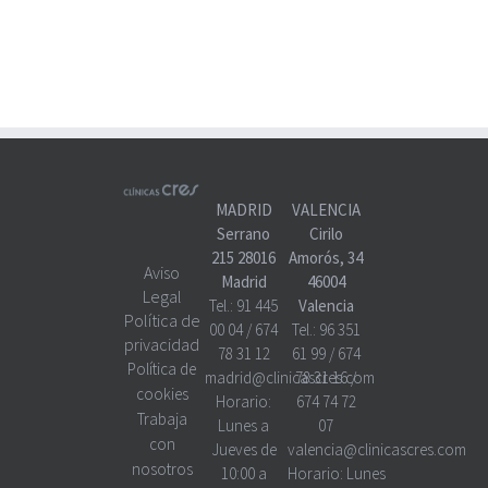
MADRID
VALENCIA
Serrano
Cirilo
215 28016
Amorós, 34
Aviso
Madrid
46004
Legal
Tel.:
91 445
Valencia
Política de
00 04
/
674
Tel.:
96 351
privacidad
78 31 12
61 99
/
674
Política de
madrid@clinicascres.com
78 31 16
/
cookies
Horario:
674 74 72
Trabaja
Lunes a
07
con
Jueves de
valencia@clinicascres.com
nosotros
10:00 a
Horario:
Lunes