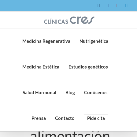
Saltar
Instagram
Facebook
YouTube
Link
al
contenido
Medicina Regenerativa
Nutrigenética
Medicina Estética
Estudios genéticos
Salud Hormonal
Blog
Conócenos
Prensa
Contacto
Pide cita
alimentación