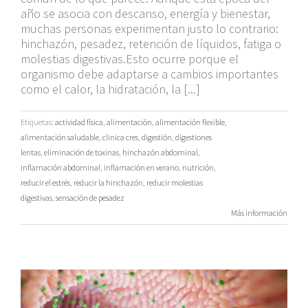
año se asocia con descanso, energía y bienestar,
muchas personas experimentan justo lo contrario:
hinchazón, pesadez, retención de líquidos, fatiga o
molestias digestivas.Esto ocurre porque el
organismo debe adaptarse a cambios importantes
como el calor, la hidratación, la [...]
Etiquetas:
actividad física
,
alimentación
,
alimentación flexible
,
alimentación saludable
,
clinica cres
,
digestión
,
digestiones
lentas
,
eliminación de toxinas
,
hinchazón abdominal
,
inflamación abdominal
,
inflamación en verano
,
nutrición
,
reducir el estrés
,
reducir la hinchazón
,
reducir molestias
digestivas
,
sensación de pesadez
Más información