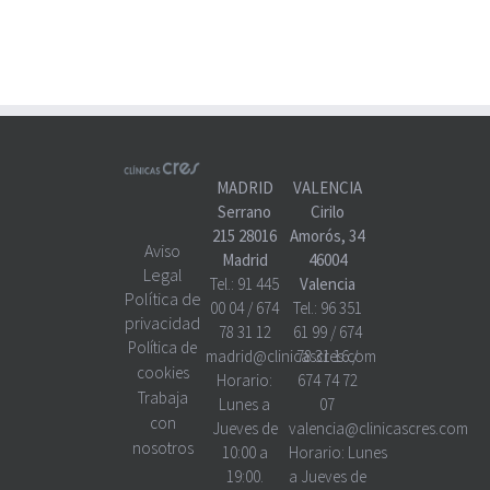
MADRID
VALENCIA
Serrano
Cirilo
215 28016
Amorós, 34
Aviso
Madrid
46004
Legal
Tel.:
91 445
Valencia
Política de
00 04
/
674
Tel.:
96 351
privacidad
78 31 12
61 99
/
674
Política de
madrid@clinicascres.com
78 31 16
/
cookies
Horario:
674 74 72
Trabaja
Lunes a
07
con
Jueves de
valencia@clinicascres.com
nosotros
10:00 a
Horario:
Lunes
19:00.
a Jueves de