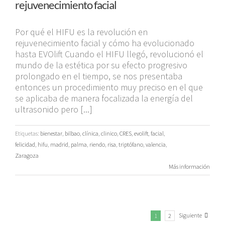
rejuvenecimiento facial
Por qué el HIFU es la revolución en
rejuvenecimiento facial y cómo ha evolucionado
hasta EVOlift Cuando el HIFU llegó, revolucionó el
mundo de la estética por su efecto progresivo
prolongado en el tiempo, se nos presentaba
entonces un procedimiento muy preciso en el que
se aplicaba de manera focalizada la energía del
ultrasonido pero [...]
Etiquetas:
bienestar
,
bilbao
,
clínica
,
clinico
,
CRES
,
evolift
,
facial
,
felicidad
,
hifu
,
madrid
,
palma
,
riendo
,
risa
,
triptófano
,
valencia
,
Zaragoza
Más información
Siguiente
1
2