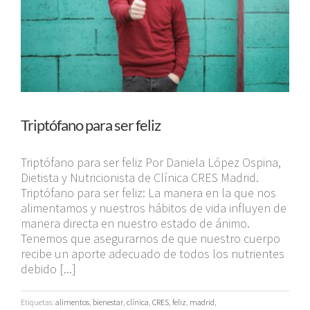
Triptófano para ser feliz
Triptófano para ser feliz Por Daniela López Ospina,
Dietista y Nutricionista de Clínica CRES Madrid.
Triptófano para ser feliz: La manera en la que nos
alimentamos y nuestros hábitos de vida influyen de
manera directa en nuestro estado de ánimo.
Tenemos que asegurarnos de que nuestro cuerpo
recibe un aporte adecuado de todos los nutrientes
debido [...]
Etiquetas:
alimentos
,
bienestar
,
clínica
,
CRES
,
feliz
,
madrid
,