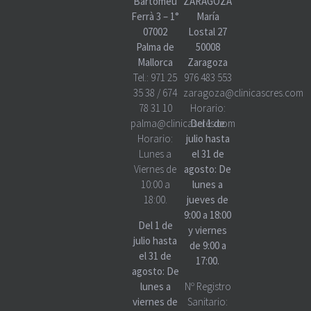
Bartomeu
ZARAGOZA
Ferrà 3 – 1°
María
07002
Lostal 27
Palma de
50008
Mallorca
Zaragoza
Tel.:
971 25
976 483 553
35 38
/
674
zaragoza@clinicascres.com
78 31 10
Horario:
palma@clinicascres.com
Del 1 de
Horario:
julio hasta
Lunes a
el 31 de
Viernes de
agosto: De
10:00 a
lunes a
18:00.
jueves de
9:00 a 18:00
Del 1 de
y viernes
julio hasta
de 9:00 a
el 31 de
17:00.
agosto: De
lunes a
Nº Registro
viernes de
Sanitario: