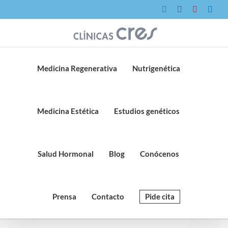
Saltar
Instagram
Facebook
YouTube
Link
al
contenido
Medicina Regenerativa
Nutrigenética
Medicina Estética
Estudios genéticos
Salud Hormonal
Blog
Conócenos
Prensa
Contacto
Pide cita