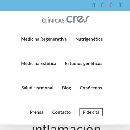
Saltar
Instagram
Facebook
YouTube
Link
al
contenido
Medicina Regenerativa
Nutrigenética
Medicina Estética
Estudios genéticos
Salud Hormonal
Blog
Conócenos
Prensa
Contacto
Pide cita
inflamación