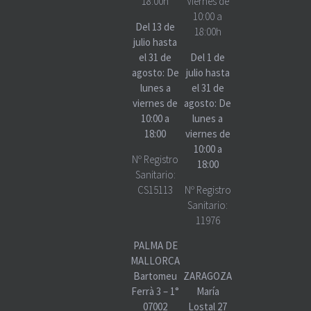
18:00h
Viernes de
10:00 a
Del 13 de
18:00h
julio hasta
el 31 de
Del 1 de
agosto: De
julio hasta
lunes a
el 31 de
viernes de
agosto: De
10:00 a
lunes a
18:00
viernes de
10:00 a
Nº Registro
18:00
Sanitario:
CS15113
Nº Registro
Sanitario:
11976
PALMA DE
MALLORCA
Bartomeu
ZARAGOZA
Ferrà 3 – 1°
María
07002
Lostal 27