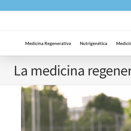
Saltar
al
contenido
Medicina Regenerativa
Nutrigenética
Medicin
La medicina regener
Ver
imagen
más
grande