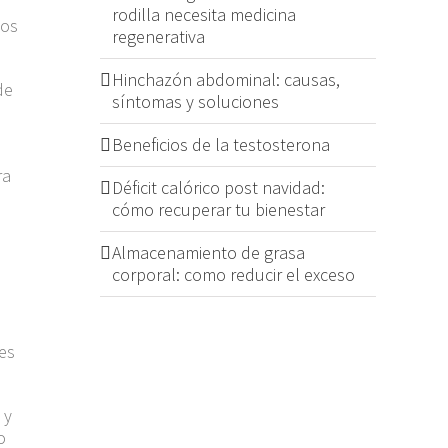
rodilla necesita medicina
los
regenerativa
Hinchazón abdominal: causas,
de
síntomas y soluciones
Beneficios de la testosterona
ra
Déficit calórico post navidad:
cómo recuperar tu bienestar
Almacenamiento de grasa
corporal: como reducir el exceso
nes
 y
o