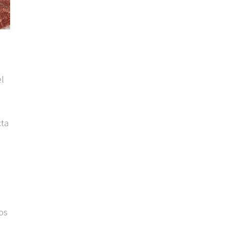
el
cta
os