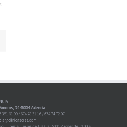
 o
atsApp
NCIA
o Amorós, 34 46004 Valencia
6 351 61 99
/
674 78 31 16
/
674 74 72 07
cia@clinicascres.com
io:
Lunes a Jueves de 10:00 a 19:00. Viernes de 10:00 a