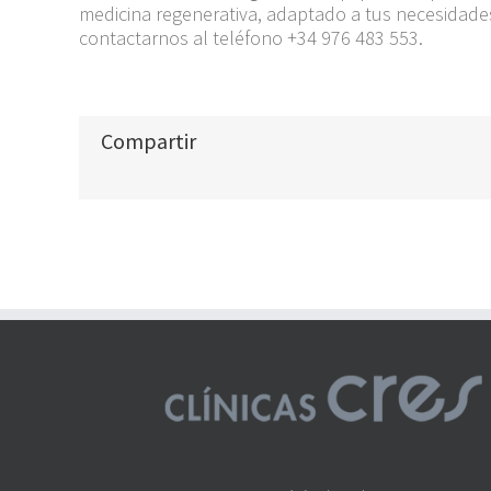
medicina regenerativa, adaptado a tus necesidade
contactarnos al teléfono +34 976 483 553.
Compartir