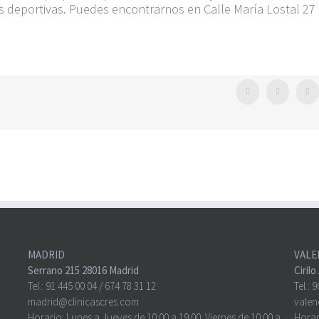
s deportivas. Puedes encontrarnos en Calle María Lostal 27
Facebook
Twitter
Wh
MADRID
VALE
Serrano 215 28016 Madrid
Ciril
Tel.:
91 445 00 04
/
674 78 31 12
Tel.:
9
madrid@clinicascres.com
valen
Horario: Lunes a Jueves de 10:00 a 19:00. Viernes de 10:00 a
Horar