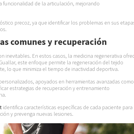
la funcionalidad de la articulación, mejorando
nóstico precoz, ya que identificar los problemas en sus etapa
tos.
vas comunes y recuperación
on inevitables. En estos casos, la medicina regenerativa ofre
uallar, este enfoque permite la regeneración del tejido
te, lo que minimiza el tiempo de inactividad deportiva.
os personalizados, apoyados en herramientas avanzadas como
ificar estrategias de recuperación y entrenamiento
na.
t
identifica características específicas de cada paciente para
ación y prevenga nuevas lesiones.