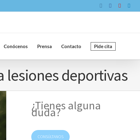
Instagram
Facebook
YouTube
Link
Conócenos
Prensa
Contacto
Pide cita
a lesiones deportivas
¿Tienes alguna
duda?
CONSÚLTANOS