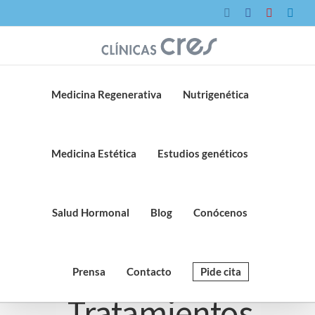
Saltar
Instagram
Facebook
YouTube
Link
al
contenido
Medicina Regenerativa
Nutrigenética
Medicina Estética
Estudios genéticos
Salud Hormonal
Blog
Conócenos
Prensa
Contacto
Pide cita
Tratamientos