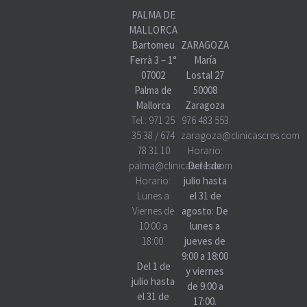
PALMA DE
MALLORCA
Bartomeu
ZARAGOZA
Ferrà 3 – 1°
María
07002
Lostal 27
Palma de
50008
Mallorca
Zaragoza
Tel.:
971 25
976 483 553
35 38
/
674
zaragoza@clinicascres.com
78 31 10
Horario:
palma@clinicascres.com
Del 1 de
Horario:
julio hasta
Lunes a
el 31 de
Viernes de
agosto: De
10:00 a
lunes a
18:00.
jueves de
9:00 a 18:00
Del 1 de
y viernes
julio hasta
de 9:00 a
el 31 de
17:00.