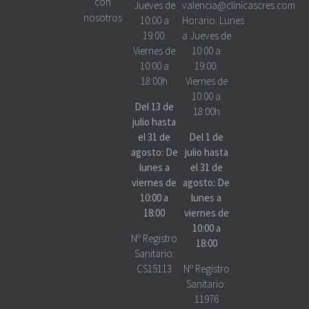
con
Jueves de
valencia@clinicascres.com
nosotros
10:00 a
Horario:
Lunes
19:00.
a Jueves de
Viernes de
10:00 a
10:00 a
19:00.
18:00h
Viernes de
10:00 a
Del 13 de
18:00h
julio hasta
el 31 de
Del 1 de
agosto: De
julio hasta
lunes a
el 31 de
viernes de
agosto: De
10:00 a
lunes a
18:00
viernes de
10:00 a
Nº Registro
18:00
Sanitario:
CS15113
Nº Registro
Sanitario:
11976