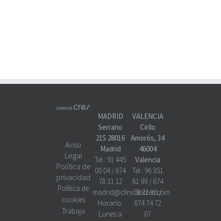
MADRID
VALENCIA
Serrano
Cirilo
215 28016
Amorós, 34
Aviso
Madrid
46004
Legal
Tel.:
91 445
Valencia
Política de
00 04
/
674
Tel.:
96 351
privacidad
78 31 12
61 99
/
674
Política de
madrid@clinicascres.com
78 31 16
/
cookies
Horario:
674 74 72
Trabaja
Lunes a
07