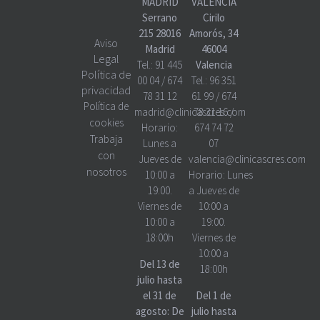
MADRID
VALENCIA
Serrano
Cirilo
215 28016
Amorós, 34
Aviso
Madrid
46004
Legal
Tel.:
91 445
Valencia
Política de
00 04
/
674
Tel.:
96 351
privacidad
78 31 12
61 99
/
674
Política de
madrid@clinicascres.com
78 31 16
/
cookies
Horario:
674 74 72
Trabaja
Lunes a
07
con
Jueves de
valencia@clinicascres.com
nosotros
10:00 a
Horario:
Lunes
19:00.
a Jueves de
Viernes de
10:00 a
10:00 a
19:00.
18:00h
Viernes de
10:00 a
Del 13 de
18:00h
julio hasta
el 31 de
Del 1 de
agosto: De
julio hasta