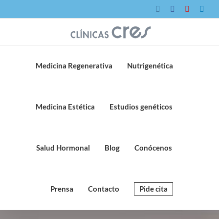
Saltar
Instagram
Facebook
YouTube
Link
al
contenido
Medicina Regenerativa
Nutrigenética
Medicina Estética
Estudios genéticos
Salud Hormonal
Blog
Conócenos
Prensa
Contacto
Pide cita