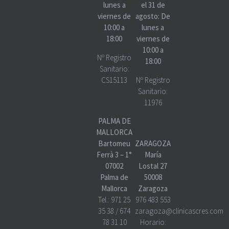
lunes a
el 31 de
viernes de
agosto: De
10:00 a
lunes a
18:00
viernes de
10:00 a
Nº Registro
18:00
Sanitario:
CS15113
Nº Registro
Sanitario:
11976
PALMA DE
MALLORCA
Bartomeu
ZARAGOZA
Ferrà 3 – 1°
María
07002
Lostal 27
Palma de
50008
Mallorca
Zaragoza
Tel.:
971 25
976 483 553
35 38
/
674
zaragoza@clinicascres.com
78 31 10
Horario: