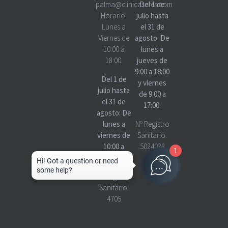
palma@clinicascres.com
Del 1 de
Horario:
julio hasta
Lunes a
el 31 de
Viernes de
agosto: De
10:00 a
lunes a
18:00.
jueves de
9:00 a 18:00
Del 1 de
y viernes
julio hasta
de 9:00 a
el 31 de
17:00.
agosto: De
lunes a
Nº Registro
viernes de
Sanitario:
10:00 a
5024038
1
18:00
Nº Registro
Sanitario:
4705