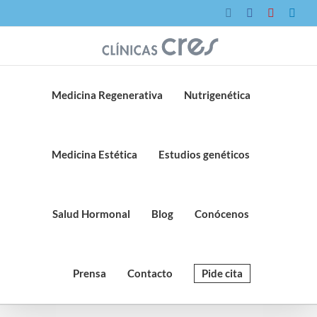
Saltar
Instagram
Facebook
YouTube
Link
al
contenido
Medicina Regenerativa
Nutrigenética
Medicina Estética
Estudios genéticos
Salud Hormonal
Blog
Conócenos
Prensa
Contacto
Pide cita