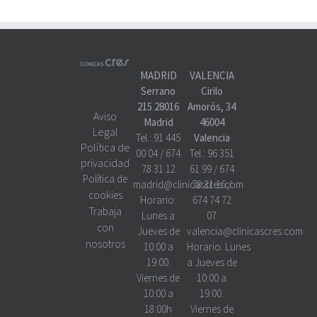
MADRID
VALENCIA
Serrano
Cirilo
215 28016
Amorós, 34
Aviso
Madrid
46004
Legal
Tel.:
91 445
Valencia
Política de
00 04
/
674
Tel.:
96 351
privacidad
78 31 12
61 99
/
674
Política de
madrid@clinicascres.com
78 31 16
/
cookies
Horario:
674 74 72
Trabaja
Lunes a
07
con
Jueves de
valencia@clinicascres.com
nosotros
10:00 a
Horario:
Lunes
19:00.
a Jueves de
Viernes de
10:00 a
10:00 a
19:00.
18:00h
Viernes de