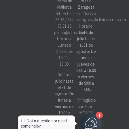
Palma de
50008
Mallorca
Zaragoza
Tel.:
971 25
976 483 553
35 38
/
674
zaragoza@clinicascres.com
78 31 10
Horario:
palma@clinicascres.com
Del 1 de
Horario:
julio hasta
Lunes a
el 31 de
Viernes de
agosto: De
10:00 a
lunes a
18:00.
jueves de
9:00 a 18:00
Del 1 de
y viernes
julio hasta
de 9:00 a
el 31 de
17:00.
agosto: De
lunes a
Nº Registro
viernes de
Sanitario:
10:00 a
5024038
1
18:00