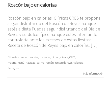
Roscón bajo en calorías
Roscón bajo en calorías Clínicas CRES te propone
seguir disfrutando del Roscón de Reyes aunque
estés a dieta Puedes seguir disfrutando del Día de
Reyes y su dulce típico aunque estés intentando
controlarte ante los excesos de estas fiestas:
Receta de Roscón de Reyes bajo en calorías. […]
Etiquetas:
bajo en calorías
,
bienestar
,
bilbao
,
clínica
,
CRES
,
madrid
,
Menú
,
navidad
,
palma
,
roscón
,
roscon de reyes
,
valencia
,
Zaragoza
Más información