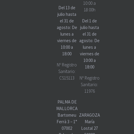
10:00 a
Del 13 de
18:00h
julio hasta
el 31 de
Del 1 de
agosto: De
julio hasta
lunes a
el 31 de
viernes de
agosto: De
10:00 a
lunes a
18:00
viernes de
10:00 a
Nº Registro
18:00
Sanitario:
CS15113
Nº Registro
Sanitario:
11976
PALMA DE
MALLORCA
Bartomeu
ZARAGOZA
Ferrà 3 – 1°
María
07002
Lostal 27