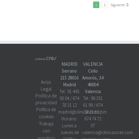
Siguiente
1
2
MADRID
VALENCIA
Serrano
Cirilo
215 28016
Amorós, 34
Aviso
Madrid
46004
Legal
Tel.:
91 445
Valencia
Política de
00 04
/
674
Tel.:
96 351
privacidad
78 31 12
61 99
/
674
Política de
madrid@clinicascres.com
78 31 16
/
cookies
Horario:
674 74 72
Trabaja
Lunes a
07
con
Jueves de
valencia@clinicascres.com
nosotros