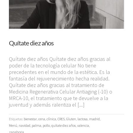
Quítate diez años
Quítate diez años Quítate diez años gracias al
poder de la tecnología celular No tiene
precedentes en el mundo de la estética. Es la
fantasía del rejuvenecimiento hecha realidad.
Quítate diez años gracias al tratamiento de
Medicina Regenerativa Celular Antiaging (-10) o
MRCA-10, el tratamiento que te devuelve a la
juventud y además ralentiza el [...]
Etiquetas:
bienestar
,
cena
,
clínica
,
CRES
,
Gluten
,
lactosa
,
madrid
,
Menú
,
navidad
,
palma
,
pollo
,
quítate diez años
,
valencia
,
zanahoria