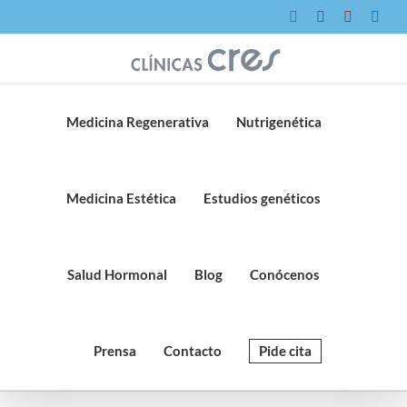
Saltar
Instagram
Facebook
YouTube
Link
al
contenido
Medicina Regenerativa
Nutrigenética
Medicina Estética
Estudios genéticos
Salud Hormonal
Blog
Conócenos
Prensa
Contacto
Pide cita