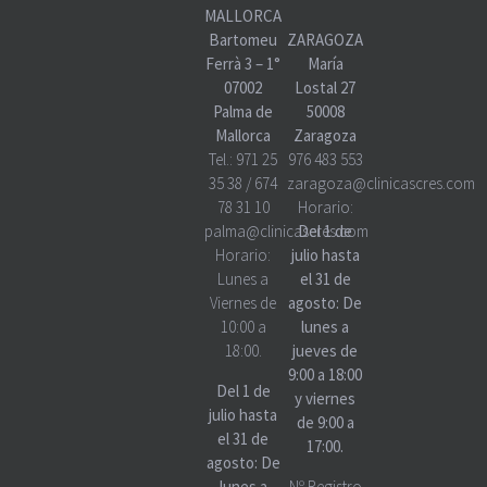
MALLORCA
Bartomeu
ZARAGOZA
Ferrà 3 – 1°
María
07002
Lostal 27
Palma de
50008
Mallorca
Zaragoza
Tel.:
971 25
976 483 553
35 38
/
674
zaragoza@clinicascres.com
78 31 10
Horario:
palma@clinicascres.com
Del 1 de
Horario:
julio hasta
Lunes a
el 31 de
Viernes de
agosto: De
10:00 a
lunes a
18:00.
jueves de
9:00 a 18:00
Del 1 de
y viernes
julio hasta
de 9:00 a
el 31 de
17:00.
agosto: De
lunes a
Nº Registro