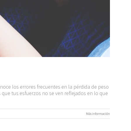
onoce los errores frecuentes en la pérdida de peso
que tus esfuerzos no se ven reflejados en lo que
Más información