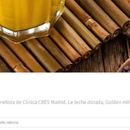
etista de Clínica CRES Madrid. Le leche dorada, Golden milk 
ollo
,
valencia