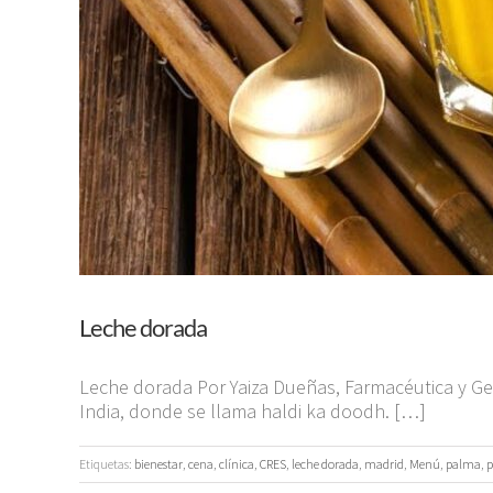
Leche dorada
Leche dorada Por Yaiza Dueñas, Farmacéutica y Gen
India, donde se llama haldi ka doodh. […]
Etiquetas:
bienestar
,
cena
,
clínica
,
CRES
,
leche dorada
,
madrid
,
Menú
,
palma
,
p