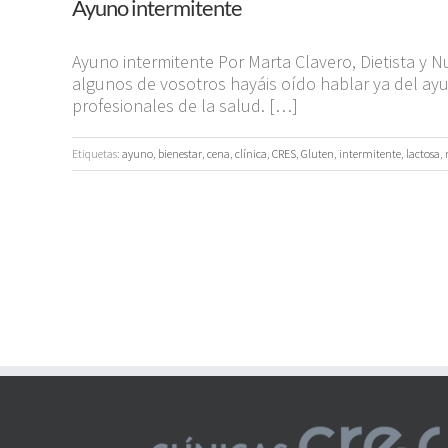
Ayuno intermitente
Ayuno intermitente Por Marta Clavero, Dietista y N
algunos de vosotros hayáis oído hablar ya del ay
profesionales de la salud. […]
Etiquetas:
ayuno
,
bienestar
,
cena
,
clínica
,
CRES
,
Gluten
,
intermitente
,
lactosa
,