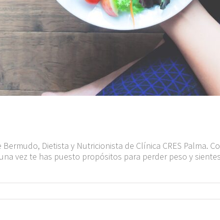
e Bermudo, Dietista y Nutricionista de Clínica CRES Palma. C
 vez te has puesto propósitos para perder peso y sientes 