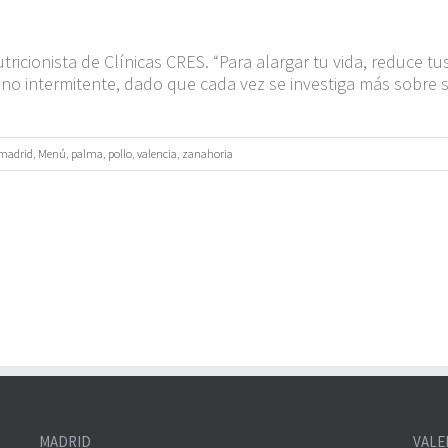
utricionista de Clínicas CRES. “Para alargar tu vida, reduce
uno intermitente, dado que cada vez se investiga más sobre 
madrid
,
Menú
,
palma
,
pollo
,
valencia
,
zanahoria
MADRID
VALE