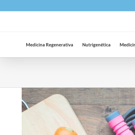
Saltar
al
contenido
Medicina Regenerativa
Nutrigenética
Medicin