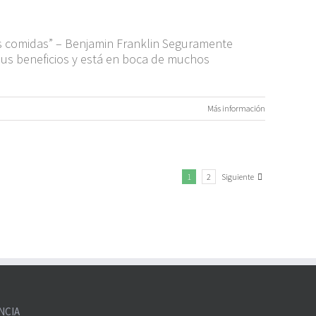
 tus comidas” – Benjamin Franklin Seguramente
sus beneficios y está en boca de muchos
Más información
Siguiente
1
2
NCIA