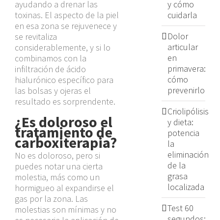
ayudando a drenar las
y cómo
toxinas. El aspecto de la piel
cuidarla
en esa zona se rejuvenece y
Dolor
se revitaliza
articular
considerablemente, y si lo
en
combinamos con la
primavera:
infiltración de ácido
cómo
hialurónico específico para
prevenirlo
las bolsas y ojeras el
resultado es sorprendente.
Criolipólisis
¿Es doloroso el
y dieta:
tratamiento de
potencia
carboxiterapia?
la
eliminación
No es doloroso, pero si
de la
puedes notar una cierta
grasa
molestia, más como un
localizada
hormigueo al expandirse el
gas por la zona. Las
Test 60
molestias son mínimas y no
segundos: