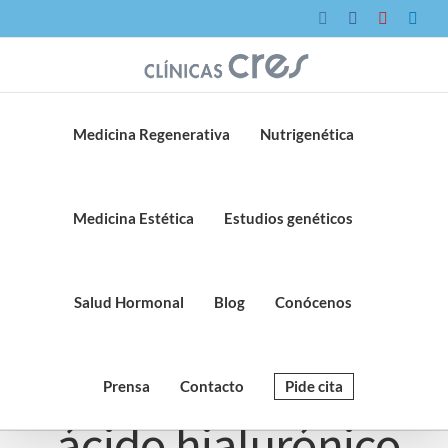
Saltar
Instagram
Facebook
YouTube
Link
al
contenido
Medicina Regenerativa
Nutrigenética
Medicina Estética
Estudios genéticos
Salud Hormonal
Blog
Conócenos
Carboxiterapia y
Prensa
Contacto
Pide cita
ácido hialurónico