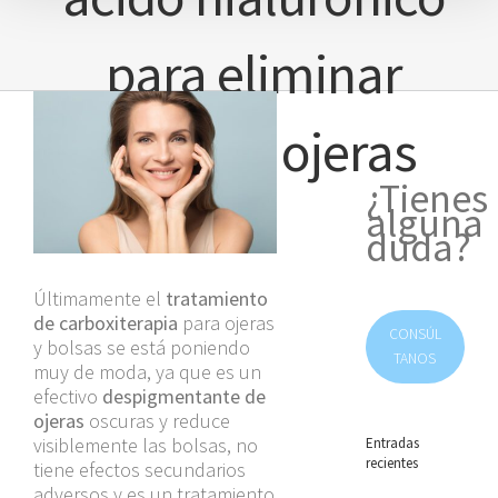
para eliminar
Ver
imagen
bolsas y ojeras
más
grande
¿Tienes
alguna
duda?
Últimamente el
tratamiento
de carboxiterapia
para ojeras
CONSÚL
y bolsas se está poniendo
TANOS
muy de moda, ya que es un
efectivo
despigmentante de
ojeras
oscuras y reduce
visiblemente las bolsas, no
Entradas
recientes
tiene efectos secundarios
adversos y es un tratamiento