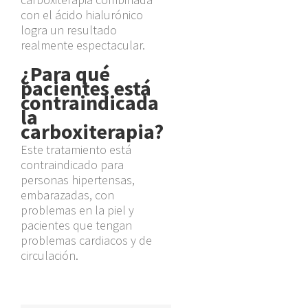
con el ácido hialurónico
logra un resultado
realmente espectacular.
¿Para qué
pacientes está
contraindicada
la
carboxiterapia?
Este tratamiento está
contraindicado para
personas hipertensas,
embarazadas, con
problemas en la piel y
pacientes que tengan
problemas cardiacos y de
circulación.