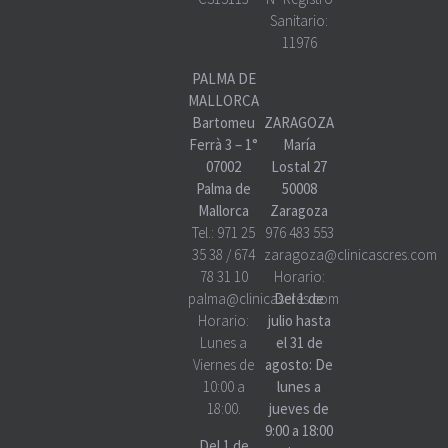
Sanitario:
11976
PALMA DE
MALLORCA
Bartomeu
ZARAGOZA
Ferrà 3 – 1°
María
07002
Lostal 27
Palma de
50008
Mallorca
Zaragoza
Tel.:
971 25
976 483 553
35 38
/
674
zaragoza@clinicascres.com
78 31 10
Horario:
palma@clinicascres.com
Del 1 de
Horario:
julio hasta
Lunes a
el 31 de
Viernes de
agosto: De
10:00 a
lunes a
18:00.
jueves de
9:00 a 18:00
Del 1 de