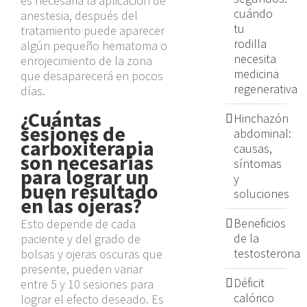
es necesaria la aplicación de
cuándo
anestesia, después del
tu
tratamiento puede aparecer
rodilla
algún pequeño hematoma o
necesita
enrojecimiento de la zona
medicina
que desaparecerá en pocos
regenerativa
días.
¿Cuántas
Hinchazón
sesiones de
abdominal:
carboxiterapia
causas,
son necesarias
síntomas
para lograr un
y
buen resultado
soluciones
en las ojeras?
Beneficios
Esto depende de cada
de la
paciente y del grado de
testosterona
bolsas y ojeras oscuras que
presente, pueden variar
Déficit
entre 5 y 10 sesiones para
calórico
lograr el efecto deseado. Es