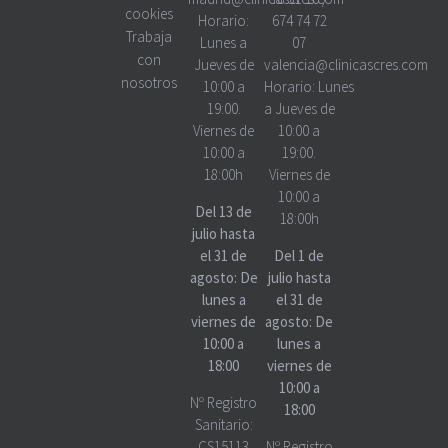
cookies
Horario:
674 74 72
Trabaja
Lunes a
07
con
Jueves de
valencia@clinicascres.com
nosotros
10:00 a
Horario:
Lunes
19:00.
a Jueves de
Viernes de
10:00 a
10:00 a
19:00.
18:00h
Viernes de
10:00 a
Del 13 de
18:00h
julio hasta
el 31 de
Del 1 de
agosto: De
julio hasta
lunes a
el 31 de
viernes de
agosto: De
10:00 a
lunes a
18:00
viernes de
10:00 a
Nº Registro
18:00
Sanitario:
CS15113
Nº Registro