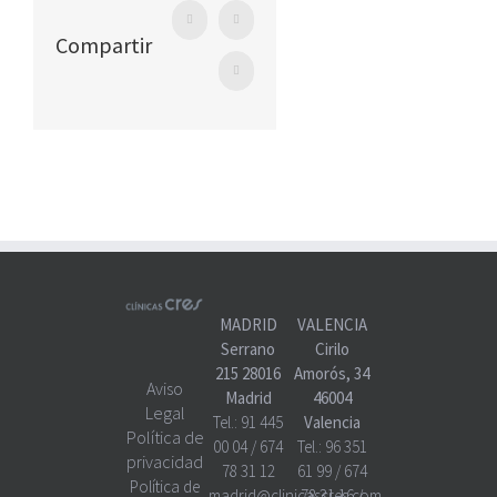
Facebook
Twitter
Compartir
WhatsApp
MADRID
VALENCIA
Serrano
Cirilo
215 28016
Amorós, 34
Aviso
Madrid
46004
Legal
Tel.:
91 445
Valencia
Política de
00 04
/
674
Tel.:
96 351
privacidad
78 31 12
61 99
/
674
Política de
madrid@clinicascres.com
78 31 16
/