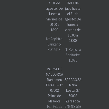
el 31 de
Del 1 de
agosto: De
julio hasta
lunes a
el 31 de
viernes de
agosto: De
10:00 a
lunes a
18:00
viernes de
10:00 a
Nº Registro
18:00
Sanitario:
CS15113
Nº Registro
Sanitario:
11976
PALMA DE
MALLORCA
Bartomeu
ZARAGOZA
Ferrà 3 – 1°
María
07002
Lostal 27
Palma de
50008
Mallorca
Zaragoza
Tel.:
971 25
976 483 553