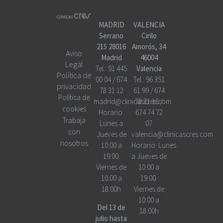
MADRID
VALENCIA
Serrano
Cirilo
215 28016
Amorós, 34
Aviso
Madrid
46004
Legal
Tel.:
91 445
Valencia
Política de
00 04
/
674
Tel.:
96 351
privacidad
78 31 12
61 99
/
674
Política de
madrid@clinicascres.com
78 31 16
/
cookies
Horario:
674 74 72
Trabaja
Lunes a
07
con
Jueves de
valencia@clinicascres.com
nosotros
10:00 a
Horario:
Lunes
19:00.
a Jueves de
Viernes de
10:00 a
10:00 a
19:00.
18:00h
Viernes de
10:00 a
Del 13 de
18:00h
julio hasta