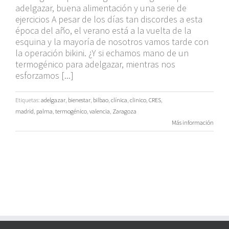
adelgazar, buena alimentación y una serie de
ejercicios A pesar de los días tan discordes a esta
época del año, el verano está a la vuelta de la
esquina y la mayoría de nosotros vamos tarde con
la operación bikini. ¿Y si echamos mano de un
termogénico para adelgazar, mientras nos
esforzamos [...]
Etiquetas:
adelgazar
,
bienestar
,
bilbao
,
clínica
,
clinico
,
CRES
,
madrid
,
palma
,
termogénico
,
valencia
,
Zaragoza
Más información