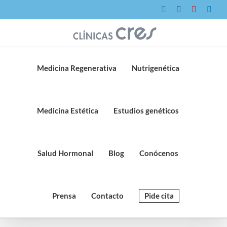
Saltar
Instagram
Facebook
YouTube
Link
al
contenido
Medicina Regenerativa
Nutrigenética
Medicina Estética
Estudios genéticos
Salud Hormonal
Blog
Conócenos
Prensa
Contacto
Pide cita