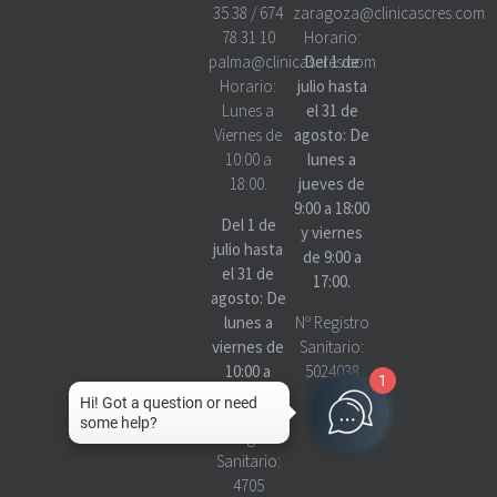
35 38
/
674
zaragoza@clinicascres.com
78 31 10
Horario:
palma@clinicascres.com
Del 1 de
Horario:
julio hasta
Lunes a
el 31 de
Viernes de
agosto: De
10:00 a
lunes a
18:00.
jueves de
9:00 a 18:00
Del 1 de
y viernes
julio hasta
de 9:00 a
el 31 de
17:00.
agosto: De
lunes a
Nº Registro
viernes de
Sanitario:
10:00 a
5024038
1
18:00
Nº Registro
Sanitario:
4705