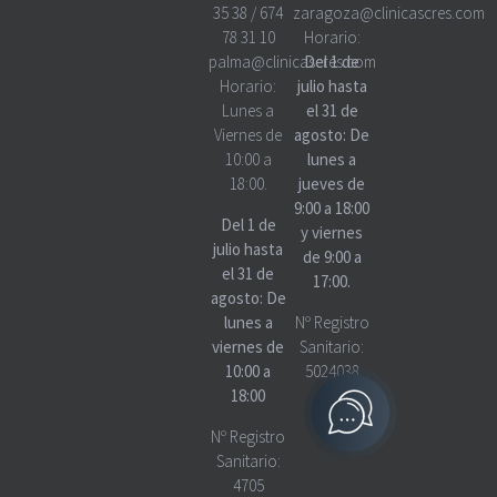
35 38
/
674
zaragoza@clinicascres.com
78 31 10
Horario:
palma@clinicascres.com
Del 1 de
Horario:
julio hasta
Lunes a
el 31 de
Viernes de
agosto: De
10:00 a
lunes a
18:00.
jueves de
9:00 a 18:00
Del 1 de
y viernes
julio hasta
de 9:00 a
el 31 de
17:00.
agosto: De
lunes a
Nº Registro
viernes de
Sanitario:
10:00 a
5024038
18:00
Nº Registro
Sanitario:
4705