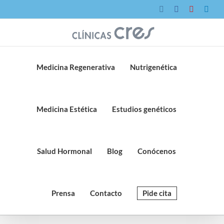
Saltar
Instagram
Facebook
YouTube
Link
al
contenido
Medicina Regenerativa
Nutrigenética
Medicina Estética
Estudios genéticos
Salud Hormonal
Blog
Conócenos
Prensa
Contacto
Pide cita