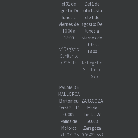
el 31 de
Del 1 de
agosto: De
julio hasta
lunes a
el 31 de
viernes de
agosto: De
10:00 a
lunes a
18:00
viernes de
10:00 a
Nº Registro
18:00
Sanitario:
CS15113
Nº Registro
Sanitario:
11976
PALMA DE
MALLORCA
Bartomeu
ZARAGOZA
Ferrà 3 – 1°
María
07002
Lostal 27
Palma de
50008
Mallorca
Zaragoza
Tel.:
971 25
976 483 553