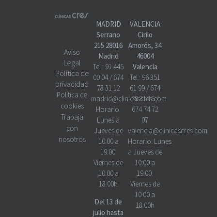
MADRID
VALENCIA
Serrano
Cirilo
215 28016
Amorós, 34
Aviso
Madrid
46004
Legal
Tel.:
91 445
Valencia
Política de
00 04
/
674
Tel.:
96 351
privacidad
78 31 12
61 99
/
674
Política de
madrid@clinicascres.com
78 31 16
/
cookies
Horario:
674 74 72
Trabaja
Lunes a
07
con
Jueves de
valencia@clinicascres.com
nosotros
10:00 a
Horario:
Lunes
19:00.
a Jueves de
Viernes de
10:00 a
10:00 a
19:00.
18:00h
Viernes de
10:00 a
Del 13 de
18:00h
julio hasta