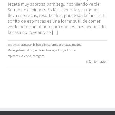
receta muy sabrosa para seguir comiendo verde:
Sofrito de espinacas Es fácil, sencilla y, aunque
lleva espinacas, resulta ideal para toda la familia. El
sofrito de espinacas es una forma sutil de comer
verde pero camuflado para que los más peques de
la casa no lo vean y se [...]
Etiquetas:
bienestar
,
bilbao
,
clínica
,
CRES
,
espinacas
,
madrid
,
Menú
,
palma
,
refrito
,
refrito espinacas
,
sofrito
,
sofrito de
espinacas
,
valencia
,
Zaragoza
Más información