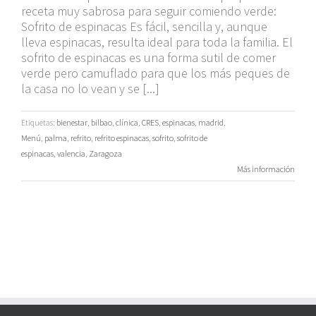
receta muy sabrosa para seguir comiendo verde:
Sofrito de espinacas Es fácil, sencilla y, aunque
lleva espinacas, resulta ideal para toda la familia. El
sofrito de espinacas es una forma sutil de comer
verde pero camuflado para que los más peques de
la casa no lo vean y se [...]
Etiquetas:
bienestar
,
bilbao
,
clínica
,
CRES
,
espinacas
,
madrid
,
Menú
,
palma
,
refrito
,
refrito espinacas
,
sofrito
,
sofrito de
espinacas
,
valencia
,
Zaragoza
Más información