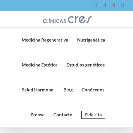
Saltar
Instagram
Facebook
YouTube
Link
al
contenido
Medicina Regenerativa
Nutrigenética
Medicina Estética
Estudios genéticos
Salud Hormonal
Blog
Conócenos
Prensa
Contacto
Pide cita