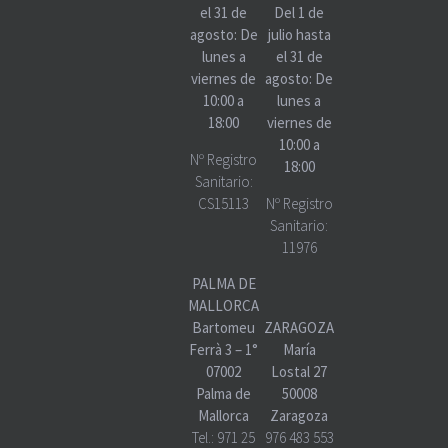
el 31 de
Del 1 de
agosto: De
julio hasta
lunes a
el 31 de
viernes de
agosto: De
10:00 a
lunes a
18:00
viernes de
10:00 a
Nº Registro
18:00
Sanitario:
CS15113
Nº Registro
Sanitario:
11976
PALMA DE
MALLORCA
Bartomeu
ZARAGOZA
Ferrà 3 – 1°
María
07002
Lostal 27
Palma de
50008
Mallorca
Zaragoza
Tel.:
971 25
976 483 553