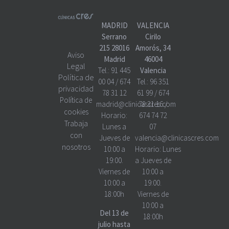
MADRID
VALENCIA
Serrano
Cirilo
215 28016
Amorós, 34
Aviso
Madrid
46004
Legal
Tel.:
91 445
Valencia
Política de
00 04
/
674
Tel.:
96 351
privacidad
78 31 12
61 99
/
674
Política de
madrid@clinicascres.com
78 31 16
/
cookies
Horario:
674 74 72
Trabaja
Lunes a
07
con
Jueves de
valencia@clinicascres.com
nosotros
10:00 a
Horario:
Lunes
19:00.
a Jueves de
Viernes de
10:00 a
10:00 a
19:00.
18:00h
Viernes de
10:00 a
Del 13 de
18:00h
julio hasta