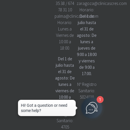
35 38
/
674
zaragoza@clinicascres.com
78 31 10
Horario:
palma@clinicascres.com
Del 1 de
Horario:
julio hasta
Lunes a
el 31 de
Viernes de
agosto: De
10:00 a
lunes a
18:00.
jueves de
9:00 a 18:00
Del 1 de
y viernes
julio hasta
de 9:00 a
el 31 de
17:00.
agosto: De
lunes a
Nº Registro
viernes de
Sanitario:
10:00 a
5024038
1
18:00
Nº Registro
Sanitario:
4705