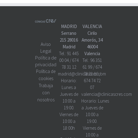
MADRID
VALENCIA
Serrano
Cirilo
215 28016
Amorós, 34
Aviso
Madrid
46004
Legal
Tel.:
91 445
Valencia
Política de
00 04
/
674
Tel.:
96 351
privacidad
78 31 12
61 99
/
674
Política de
madrid@clinicascres.com
78 31 16
/
cookies
Horario:
674 74 72
Trabaja
Lunes a
07
con
Jueves de
valencia@clinicascres.com
nosotros
10:00 a
Horario:
Lunes
19:00.
a Jueves de
Viernes de
10:00 a
10:00 a
19:00.
18:00h
Viernes de
10:00 a