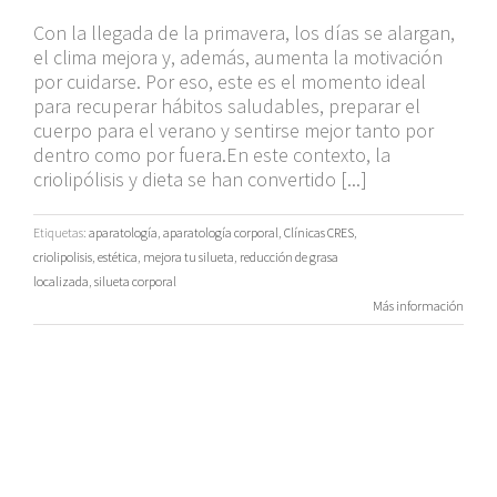
Con la llegada de la primavera, los días se alargan,
el clima mejora y, además, aumenta la motivación
por cuidarse. Por eso, este es el momento ideal
para recuperar hábitos saludables, preparar el
cuerpo para el verano y sentirse mejor tanto por
dentro como por fuera.En este contexto, la
criolipólisis y dieta se han convertido [...]
Etiquetas:
aparatología
,
aparatología corporal
,
Clínicas CRES
,
criolipolisis
,
estética
,
mejora tu silueta
,
reducción de grasa
localizada
,
silueta corporal
Más información