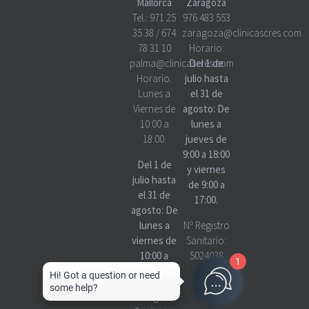
Mallorca
Zaragoza
Tel.:
971 25
976 483 553
35 38
/
674
zaragoza@clinicascres.com
78 31 10
Horario:
palma@clinicascres.com
Del 1 de
Horario:
julio hasta
Lunes a
el 31 de
Viernes de
agosto: De
10:00 a
lunes a
18:00.
jueves de
9:00 a 18:00
Del 1 de
y viernes
julio hasta
de 9:00 a
el 31 de
17:00.
agosto: De
lunes a
Nº Registro
viernes de
Sanitario:
10:00 a
5024038
1
18:00
Nº Registro