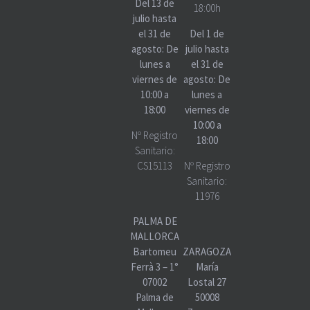
Del 13 de
18:00h
julio hasta
el 31 de
Del 1 de
agosto: De
julio hasta
lunes a
el 31 de
viernes de
agosto: De
10:00 a
lunes a
18:00
viernes de
10:00 a
Nº Registro
18:00
Sanitario:
CS15113
Nº Registro
Sanitario:
11976
PALMA DE
MALLORCA
Bartomeu
ZARAGOZA
Ferrà 3 – 1°
María
07002
Lostal 27
Palma de
50008