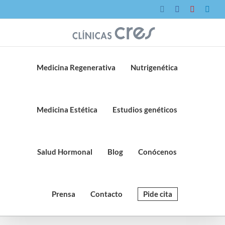
Saltar
Instagram
Facebook
YouTube
Link
al
contenido
Medicina Regenerativa
Nutrigenética
Medicina Estética
Estudios genéticos
Salud Hormonal
Blog
Conócenos
Prensa
Contacto
Pide cita