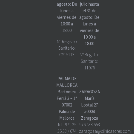
agosto: De
julio hasta
lunes a
el 31 de
viernes de
agosto: De
10:00 a
lunes a
18:00
viernes de
10:00 a
Nº Registro
18:00
Sanitario:
CS15113
Nº Registro
Sanitario:
11976
PALMA DE
MALLORCA
Bartomeu
ZARAGOZA
Ferrà 3 – 1°
María
07002
Lostal 27
Palma de
50008
Mallorca
Zaragoza
Tel.:
971 25
976 483 553
35 38
/
674
zaragoza@clinicascres.com