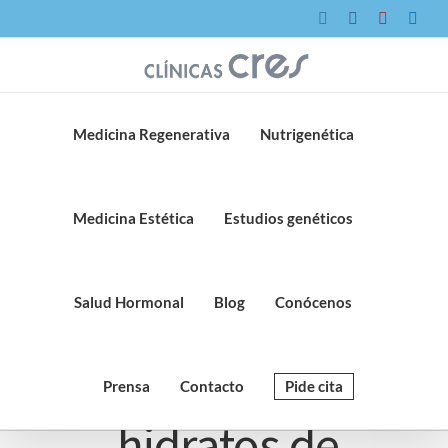
Saltar
Instagram
Facebook
YouTube
Link
al
contenido
Medicina Regenerativa
Nutrigenética
Medicina Estética
Estudios genéticos
Salud Hormonal
Blog
Conócenos
Prensa
Contacto
Pide cita
hidratos de