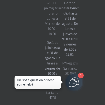
78 31 10
Horario:
palma@clinicascres.com
Del 1 de
Horario:
julio hasta
Lunes a
el 31 de
Viernes de
agosto: De
10:00 a
lunes a
18:00.
jueves de
9:00 a 18:00
Del 1 de
y viernes
julio hasta
de 9:00 a
el 31 de
17:00.
agosto: De
lunes a
Nº Registro
viernes de
Sanitario:
10:00 a
5024038
1
18:00
Nº Registro
Sanitario:
4705