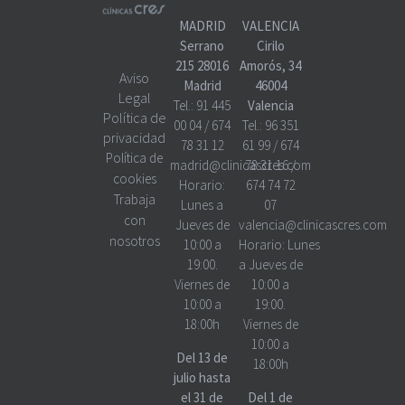
MADRID
VALENCIA
Serrano
Cirilo
215 28016
Amorós, 34
Aviso
Madrid
46004
Legal
Tel.:
91 445
Valencia
Política de
00 04
/
674
Tel.:
96 351
privacidad
78 31 12
61 99
/
674
Política de
madrid@clinicascres.com
78 31 16
/
cookies
Horario:
674 74 72
Trabaja
Lunes a
07
con
Jueves de
valencia@clinicascres.com
nosotros
10:00 a
Horario:
Lunes
19:00.
a Jueves de
Viernes de
10:00 a
10:00 a
19:00.
18:00h
Viernes de
10:00 a
Del 13 de
18:00h
julio hasta
el 31 de
Del 1 de