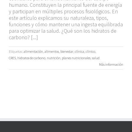
humano. Constituyen la principal fuente de energía
y participan en múltiples procesos fisiológicos. En
este artículo explicamos su naturaleza, tipos,
funciones y cómo mantener una ingesta equilibrada
para optimizar la salud. ¿Qué son los hidratos de
carbono? [...]
Etiquetas:
alimentación
,
alimentos
,
bienestar
,
clínica
,
clinico
,
CRES
,
hidratos de carbono
,
nutrición
,
planes nutricionales
,
salud
Más información