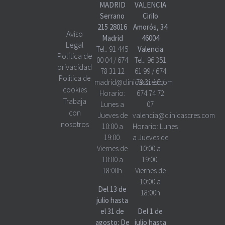
MADRID
VALENCIA
Serrano
Cirilo
215 28016
Amorós, 34
Aviso
Madrid
46004
Legal
Tel.:
91 445
Valencia
Política de
00 04
/
674
Tel.:
96 351
privacidad
78 31 12
61 99
/
674
Política de
madrid@clinicascres.com
78 31 16
/
cookies
Horario:
674 74 72
Trabaja
Lunes a
07
con
Jueves de
valencia@clinicascres.com
nosotros
10:00 a
Horario:
Lunes
19:00.
a Jueves de
Viernes de
10:00 a
10:00 a
19:00.
18:00h
Viernes de
10:00 a
Del 13 de
18:00h
julio hasta
el 31 de
Del 1 de
agosto: De
julio hasta