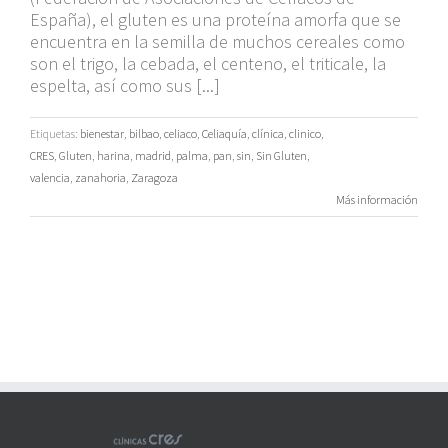
España), el gluten es una proteína amorfa que se
encuentra en la semilla de muchos cereales como
son el trigo, la cebada, el centeno, el triticale, la
espelta, así como sus [...]
Etiquetas:
bienestar
,
bilbao
,
celiaco
,
Celiaquía
,
clínica
,
clinico
,
CRES
,
Gluten
,
harina
,
madrid
,
palma
,
pan
,
sin
,
Sin Gluten
,
valencia
,
zanahoria
,
Zaragoza
Más información