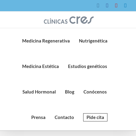
Saltar
Instagram
Facebook
YouTube
Link
al
contenido
Medicina Regenerativa
Nutrigenética
Medicina Estética
Estudios genéticos
Salud Hormonal
Blog
Conócenos
Prensa
Contacto
Pide cita