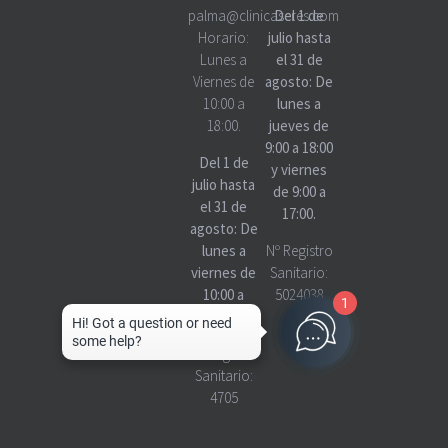
palma@clinicascres.com
Del 1 de
Horario:
julio hasta
Lunes a
el 31 de
Viernes de
agosto: De
10:00 a
lunes a
18:00.
jueves de
9:00 a 18:00
Del 1 de
y viernes
julio hasta
de 9:00 a
el 31 de
17:00.
agosto: De
lunes a
Nº Registro
viernes de
Sanitario:
10:00 a
5024038
1
18:00
Nº Registro
Sanitario:
4705