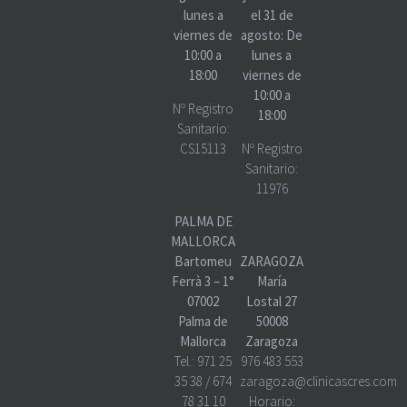
lunes a
el 31 de
viernes de
agosto: De
10:00 a
lunes a
18:00
viernes de
10:00 a
Nº Registro
18:00
Sanitario:
CS15113
Nº Registro
Sanitario:
11976
PALMA DE
MALLORCA
Bartomeu
ZARAGOZA
Ferrà 3 – 1°
María
07002
Lostal 27
Palma de
50008
Mallorca
Zaragoza
Tel.:
971 25
976 483 553
35 38
/
674
zaragoza@clinicascres.com
78 31 10
Horario: