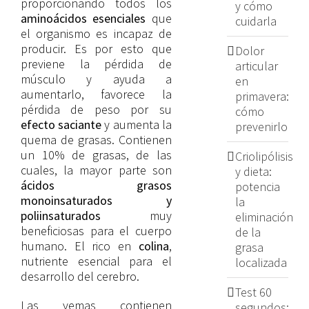
proporcionando todos los
y cómo
aminoácidos esenciales
que
cuidarla
el organismo es incapaz de
producir. Es por esto que
Dolor
previene la pérdida de
articular
músculo y ayuda a
en
aumentarlo, favorece la
primavera:
pérdida de peso por su
cómo
efecto saciante
y aumenta la
prevenirlo
quema de grasas. Contienen
un 10% de grasas, de las
Criolipólisis
cuales, la mayor parte son
y dieta:
ácidos grasos
potencia
monoinsaturados y
la
poliinsaturados
muy
eliminación
beneficiosas para el cuerpo
de la
humano. El rico en
colina
,
grasa
nutriente esencial para el
localizada
desarrollo del cerebro.
Test 60
Las yemas contienen
segundos: