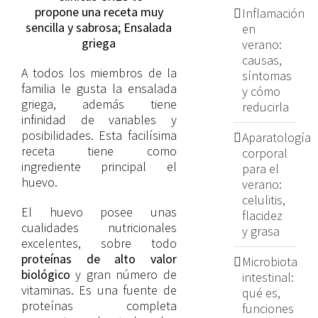
propone una receta muy
Inflamación
sencilla y sabrosa; Ensalada
en
griega
verano:
causas,
A todos los miembros de la
síntomas
familia le gusta la ensalada
y cómo
griega, además tiene
reducirla
infinidad de variables y
posibilidades. Esta facilísima
Aparatología
receta tiene como
corporal
ingrediente principal el
para el
huevo.
verano:
celulitis,
El huevo posee unas
flacidez
cualidades nutricionales
y grasa
excelentes, sobre todo
proteínas de alto valor
Microbiota
biológico
y gran número de
intestinal:
vitaminas. Es una fuente de
qué es,
proteínas completa
funciones