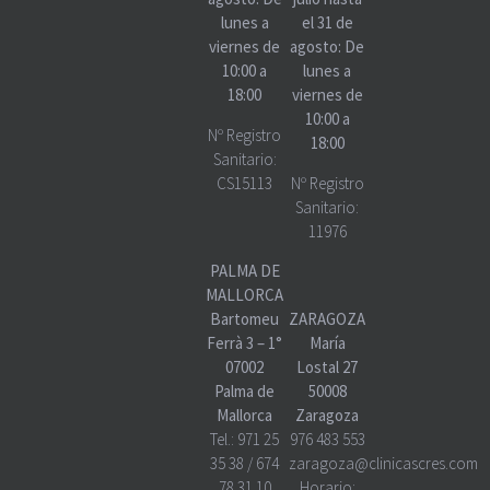
lunes a
el 31 de
viernes de
agosto: De
10:00 a
lunes a
18:00
viernes de
10:00 a
Nº Registro
18:00
Sanitario:
CS15113
Nº Registro
Sanitario:
11976
PALMA DE
MALLORCA
Bartomeu
ZARAGOZA
Ferrà 3 – 1°
María
07002
Lostal 27
Palma de
50008
Mallorca
Zaragoza
Tel.:
971 25
976 483 553
35 38
/
674
zaragoza@clinicascres.com
78 31 10
Horario: