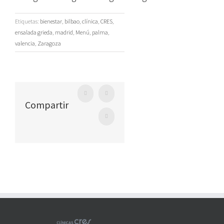
Etiquetas:
bienestar
,
bilbao
,
clínica
,
CRES
,
ensalada grieda
,
madrid
,
Menú
,
palma
,
valencia
,
Zaragoza
Facebook
Twitter
Compartir
WhatsApp