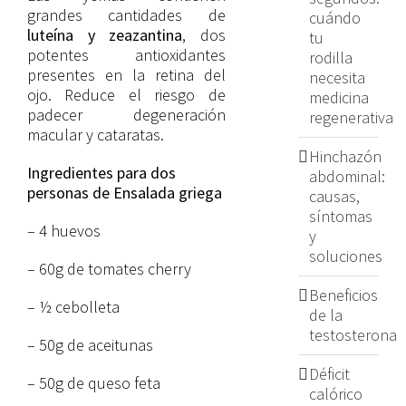
grandes cantidades de
cuándo
luteína y zeazantina
, dos
tu
potentes antioxidantes
rodilla
presentes en la retina del
necesita
ojo. Reduce el riesgo de
medicina
padecer degeneración
regenerativa
macular y cataratas.
Hinchazón
Ingredientes para dos
abdominal:
personas de Ensalada griega
causas,
síntomas
– 4 huevos
y
soluciones
– 60g de tomates cherry
Beneficios
– ½ cebolleta
de la
testosterona
– 50g de aceitunas
Déficit
– 50g de queso feta
calórico