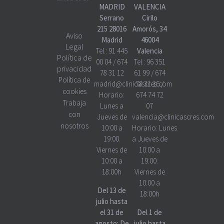
MADRID
VALENCIA
Serrano
Cirilo
215 28016
Amorós, 34
Aviso
Madrid
46004
Legal
Tel.:
91 445
Valencia
Política de
00 04
/
674
Tel.:
96 351
privacidad
78 31 12
61 99
/
674
Política de
madrid@clinicascres.com
78 31 16
/
cookies
Horario:
674 74 72
Trabaja
Lunes a
07
con
Jueves de
valencia@clinicascres.com
nosotros
10:00 a
Horario:
Lunes
19:00.
a Jueves de
Viernes de
10:00 a
10:00 a
19:00.
18:00h
Viernes de
10:00 a
Del 13 de
18:00h
julio hasta
el 31 de
Del 1 de
agosto: De
julio hasta