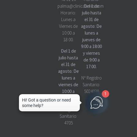
palma@clinicascres.com
Del 1 de
Horario:
julio hasta
Lunes a
el 31 de
Viernes de
agosto: De
10:00 a
lunes a
18:00.
jueves de
9:00 a 18:00
Del 1 de
y viernes
julio hasta
de 9:00 a
el 31 de
17:00.
agosto: De
lunes a
Nº Registro
viernes de
Sanitario:
10:00 a
5024038
1
18:00
Nº Registro
Sanitario:
4705