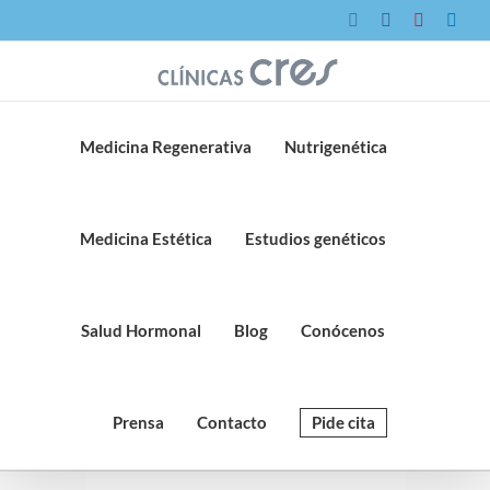
Saltar
Instagram
Facebook
YouTube
Link
al
contenido
Medicina Regenerativa
Nutrigenética
Medicina Estética
Estudios genéticos
Salud Hormonal
Blog
Conócenos
Prensa
Contacto
Pide cita