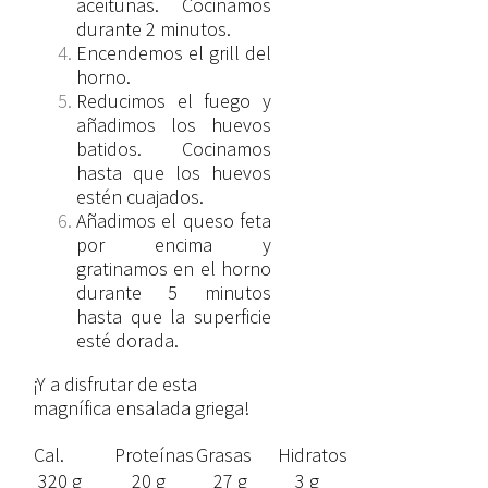
aceitunas. Cocinamos
durante 2 minutos.
Encendemos el grill del
horno.
Reducimos el fuego y
añadimos los huevos
batidos. Cocinamos
hasta que los huevos
estén cuajados.
Añadimos el queso feta
por encima y
gratinamos en el horno
durante 5 minutos
hasta que la superficie
esté dorada.
¡Y a disfrutar de esta
magnífica ensalada griega!
Cal.
Proteínas
Grasas
Hidratos
320 g
20 g
27 g
3 g