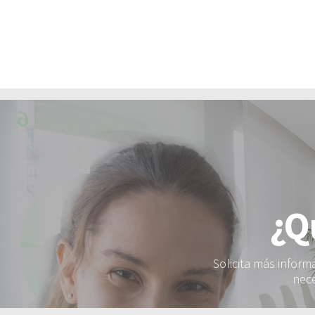
¿Q
Solicita más infor
nec