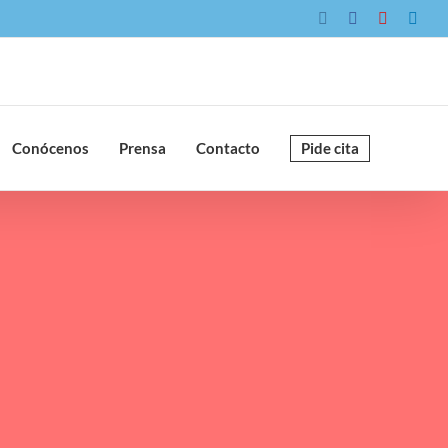
Instagram
Facebook
YouTube
Link
Conócenos
Prensa
Contacto
Pide cita