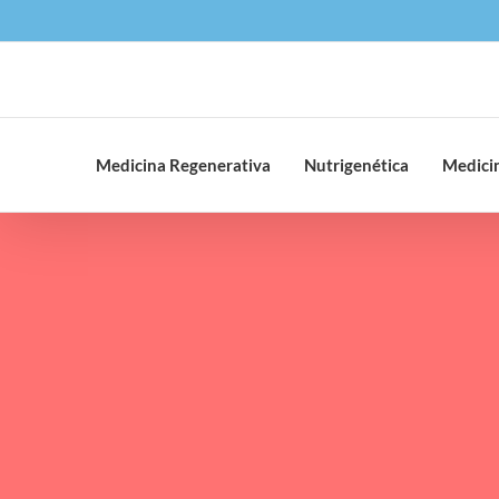
Saltar
al
contenido
Medicina Regenerativa
Nutrigenética
Medicin