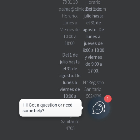
78 31 10
Horario:
palma@clinicascres.com
Del 1 de
Horario:
julio hasta
Lunes a
el 31 de
Viernes de
agosto: De
10:00 a
lunes a
18:00.
jueves de
9:00 a 18:00
Del 1 de
y viernes
julio hasta
de 9:00 a
el 31 de
17:00.
agosto: De
lunes a
Nº Registro
viernes de
Sanitario:
10:00 a
5024038
1
18:00
Nº Registro
Sanitario:
4705