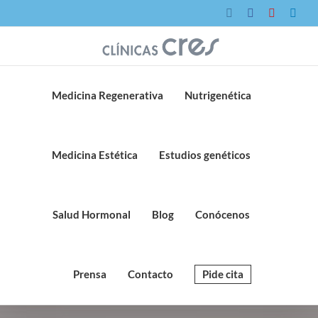
Saltar
Instagram
Facebook
YouTube
Link
al
contenido
Medicina Regenerativa
Nutrigenética
Medicina Estética
Estudios genéticos
Salud Hormonal
Blog
Conócenos
Prensa
Contacto
Pide cita