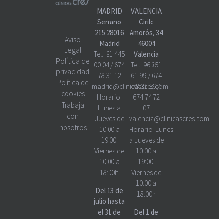
MADRID
VALENCIA
Serrano
Cirilo
215 28016
Amorós, 34
Aviso
Madrid
46004
Legal
Tel.:
91 445
Valencia
Política de
00 04
/
674
Tel.:
96 351
privacidad
78 31 12
61 99
/
674
Política de
madrid@clinicascres.com
78 31 16
/
cookies
Horario:
674 74 72
Trabaja
Lunes a
07
con
Jueves de
valencia@clinicascres.com
nosotros
10:00 a
Horario:
Lunes
19:00.
a Jueves de
Viernes de
10:00 a
10:00 a
19:00.
18:00h
Viernes de
10:00 a
Del 13 de
18:00h
julio hasta
el 31 de
Del 1 de