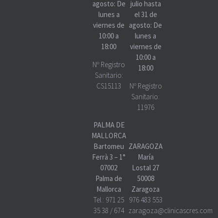
agosto: De
julio hasta
lunes a
el 31 de
viernes de
agosto: De
10:00 a
lunes a
18:00
viernes de
10:00 a
Nº Registro
18:00
Sanitario:
CS15113
Nº Registro
Sanitario:
11976
PALMA DE
MALLORCA
Bartomeu
ZARAGOZA
Ferrà 3 – 1°
María
07002
Lostal 27
Palma de
50008
Mallorca
Zaragoza
Tel.:
971 25
976 483 553
35 38
/
674
zaragoza@clinicascres.com