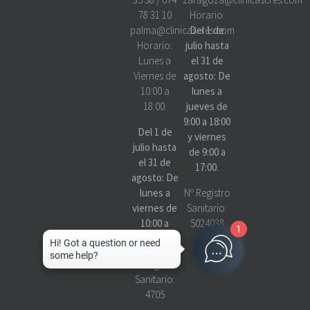
78 31 10
Horario:
palma@clinicascres.com
Del 1 de
Horario:
julio hasta
Lunes a
el 31 de
Viernes de
agosto: De
10:00 a
lunes a
18:00.
jueves de
9:00 a 18:00
Del 1 de
y viernes
julio hasta
de 9:00 a
el 31 de
17:00.
agosto: De
lunes a
Nº Registro
viernes de
Sanitario:
10:00 a
5024038
1
18:00
Nº Registro
Sanitario:
4705