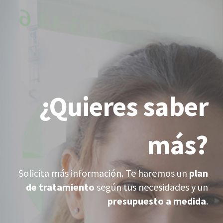
¿Quieres saber
más?
Solicita más información. Te haremos un
plan
de tratamiento
según tus necesidades y un
presupuesto a medida
.