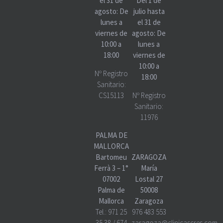
el 31 de
Del 1 de
agosto: De
julio hasta
lunes a
el 31 de
viernes de
agosto: De
10:00 a
lunes a
18:00
viernes de
10:00 a
Nº Registro
18:00
Sanitario:
CS15113
Nº Registro
Sanitario:
11976
PALMA DE
MALLORCA
Bartomeu
ZARAGOZA
Ferrà 3 – 1°
María
07002
Lostal 27
Palma de
50008
Mallorca
Zaragoza
Tel.:
971 25
976 483 553
35 38
/
674
zaragoza@clinicascres.com