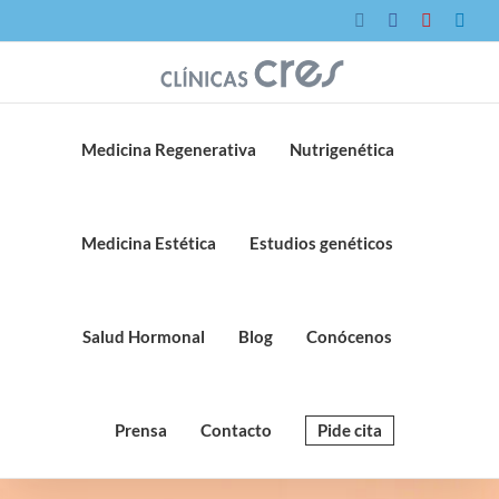
Saltar
Instagram
Facebook
YouTube
Link
al
contenido
Medicina Regenerativa
Nutrigenética
Medicina Estética
Estudios genéticos
Salud Hormonal
Blog
Conócenos
Prensa
Contacto
Pide cita