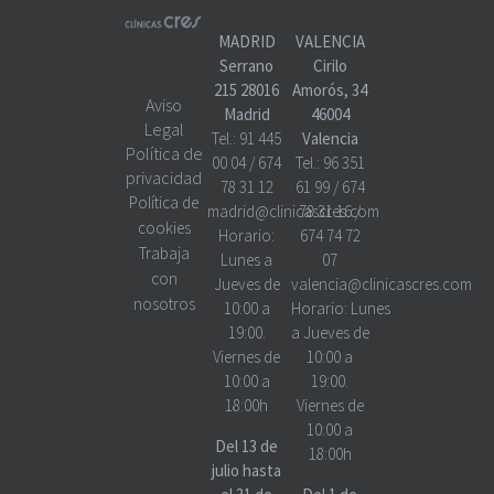
MADRID
VALENCIA
Serrano
Cirilo
215 28016
Amorós, 34
Aviso
Madrid
46004
Legal
Tel.:
91 445
Valencia
Política de
00 04
/
674
Tel.:
96 351
privacidad
78 31 12
61 99
/
674
Política de
madrid@clinicascres.com
78 31 16
/
cookies
Horario:
674 74 72
Trabaja
Lunes a
07
con
Jueves de
valencia@clinicascres.com
nosotros
10:00 a
Horario:
Lunes
19:00.
a Jueves de
Viernes de
10:00 a
10:00 a
19:00.
18:00h
Viernes de
10:00 a
Del 13 de
18:00h
julio hasta