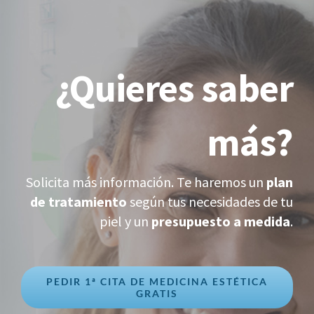
¿Quieres saber
más?
Solicita más información. Te haremos un
plan
de tratamiento
según tus necesidades de tu
piel y un
presupuesto a medida
.
PEDIR 1ª CITA DE MEDICINA ESTÉTICA
GRATIS