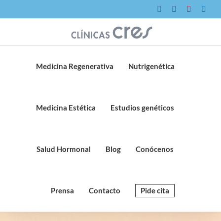
Saltar
Instagram
Facebook
YouTube
Link
al
contenido
Medicina Regenerativa
Nutrigenética
Medicina Estética
Estudios genéticos
Salud Hormonal
Blog
Conócenos
Prensa
Contacto
Pide cita