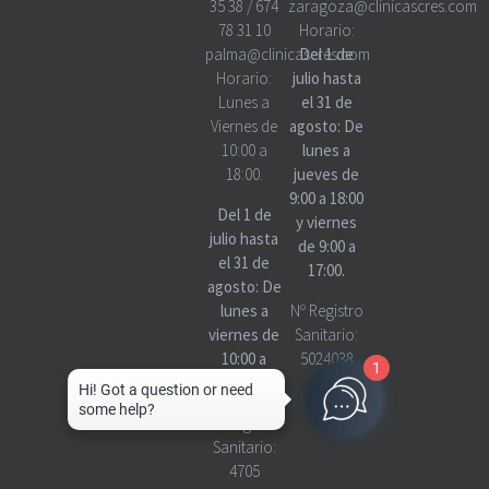
35 38
/
674
zaragoza@clinicascres.com
78 31 10
Horario:
palma@clinicascres.com
Del 1 de
Horario:
julio hasta
Lunes a
el 31 de
Viernes de
agosto: De
10:00 a
lunes a
18:00.
jueves de
9:00 a 18:00
Del 1 de
y viernes
julio hasta
de 9:00 a
el 31 de
17:00.
agosto: De
lunes a
Nº Registro
viernes de
Sanitario:
10:00 a
5024038
1
18:00
Nº Registro
Sanitario:
4705