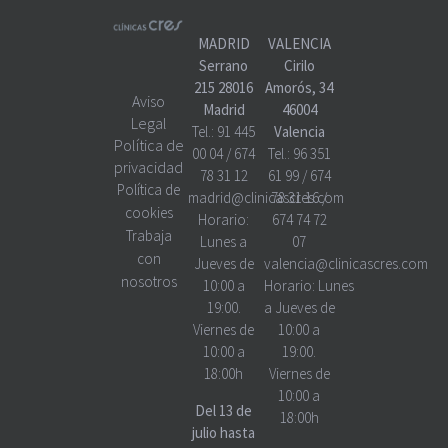
MADRID
VALENCIA
Serrano
Cirilo
215 28016
Amorós, 34
Aviso
Madrid
46004
Legal
Tel.:
91 445
Valencia
Política de
00 04
/
674
Tel.:
96 351
privacidad
78 31 12
61 99
/
674
Política de
madrid@clinicascres.com
78 31 16
/
cookies
Horario:
674 74 72
Trabaja
Lunes a
07
con
Jueves de
valencia@clinicascres.com
nosotros
10:00 a
Horario:
Lunes
19:00.
a Jueves de
Viernes de
10:00 a
10:00 a
19:00.
18:00h
Viernes de
10:00 a
Del 13 de
18:00h
julio hasta