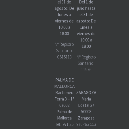
el 31 de
Del 1 de
agosto: De
julio hasta
lunes a
el 31 de
viernes de
agosto: De
10:00 a
lunes a
18:00
viernes de
10:00 a
Nº Registro
18:00
Sanitario:
CS15113
Nº Registro
Sanitario:
11976
PALMA DE
MALLORCA
Bartomeu
ZARAGOZA
Ferrà 3 – 1°
María
07002
Lostal 27
Palma de
50008
Mallorca
Zaragoza
Tel.:
971 25
976 483 553