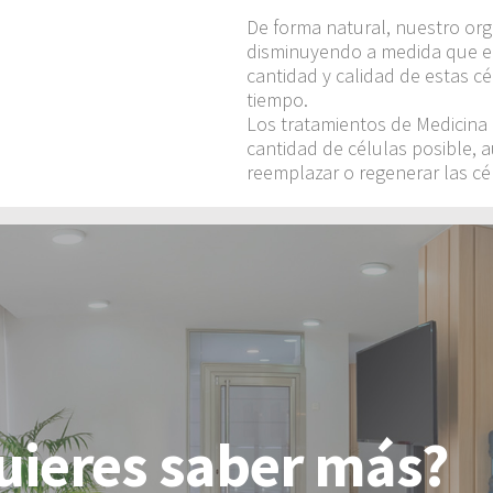
De forma natural, nuestro org
disminuyendo a medida que en
cantidad y calidad de estas 
tiempo.
Los tratamientos de Medicina 
cantidad de células posible, 
reemplazar o regenerar las cé
uieres saber más?