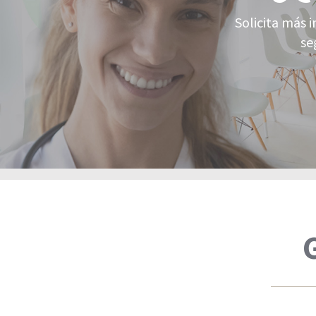
Solicita más 
se
G