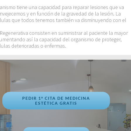
anismo tiene una capacidad para reparar lesiones que va
vejecemos y en función de la gravedad de la lesión. La
células que todos tenemos también va disminuyendo con el
Regenerativa consisten en suministrar al paciente la mayor
aumentando así la capacidad del organismo de proteger,
lulas deterioradas o enfermas.
PEDIR 1ª CITA DE MEDICINA
ESTÉTICA GRATIS