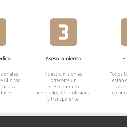
dico
Asesoramiento
S
esionales
Nuestra misión es
Todos l
e Clínicas
ofrecerte un
están 
giados en
asesoramiento
aval
idades
personalizado, profesional
comunid
y transparente.