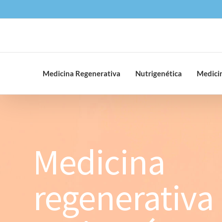
Saltar
al
contenido
Medicina Regenerativa
Nutrigenética
Medicin
Medicina
regenerativa