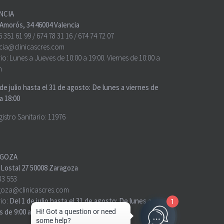
NCIA
o Amorós, 34 46004 Valencia
6 351 61 99
/
674 78 31 16
/
674 74 72 07
cia@clinicascres.com
io:
Lunes a Jueves de 10:00 a 19:00. Viernes de 10:00 a
h
 de julio hasta el 31 de agosto: De lunes a viernes de
a 18:00
gistro Sanitario: 11976
GOZA
 Lostal 27 50008 Zaragoza
83 553
oza@clinicascres.com
io:
Del 1 de julio hasta el 31 de agosto: De lunes a
1
 de 9:00 a 18:00 y viernes de 9:00 a 17:00.