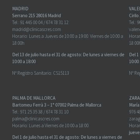
MADRID
VALE
Serrano 215 28016 Madrid
Ciril
Tel.:
91 445 00 04
/
674 78 31 12
Tel.:
9
madrid@clinicascres.com
valen
Horario: Lunes a Jueves de 10:00 a 19:00. Viernes de 10:00 a
Horar
18:00h
18:00
Del 13 de julio hasta el 31 de agosto: De lunes a viernes de
Del 1
10:00 a 18:00
10:00 
Nº Registro Sanitario: CS15113
Nº Re
PALMA DE MALLORCA
ZARA
Bartomeu Ferrà 3 – 1° 07002 Palma de Mallorca
María
Tel.:
971 25 35 38
/
674 78 31 10
976 4
palma@clinicascres.com
zarag
Horario: Lunes a Viernes de 10:00 a 18:00.
Horar
jueves
Del 1 de julio hasta el 31 de agosto: De lunes a viernes de