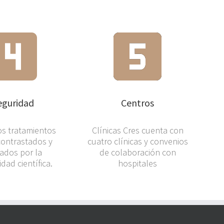
eguridad
Centros
os tratamientos
Clínicas Cres cuenta con
contrastados y
cuatro clínicas y convenios
ados por la
de colaboración con
ad científica.
hospitales