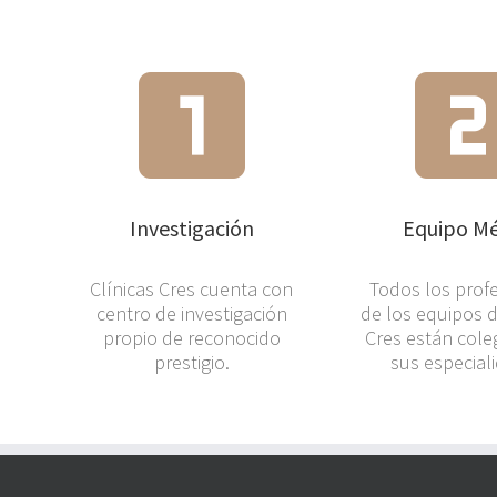
Investigación
Equipo Mé
Clínicas Cres cuenta con
Todos los prof
centro de investigación
de los equipos d
propio de reconocido
Cres están cole
prestigio.
sus especial