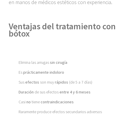
en manos de médicos estéticos con experiencia.
Ventajas del tratamiento con
bótox
Elimina las arrugas
sin cirugía
Es
prácticamente indoloro
Sus
efectos
son muy
rápidos
(de 5 a 7 días)
Duración
de sus efectos
entre 4 y 6 meses
Casi
no
tiene
contraindicaciones
Raramente produce efectos secundarios adversos