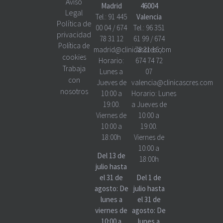
Aviso
Madrid
46004
Legal
Tel.:
91 445
Valencia
Política de
00 04
/
674
Tel.:
96 351
privacidad
78 31 12
61 99
/
674
Política de
madrid@clinicascres.com
78 31 16
/
cookies
Horario:
674 74 72
Trabaja
Lunes a
07
con
Jueves de
valencia@clinicascres.com
nosotros
10:00 a
Horario:
Lunes
19:00.
a Jueves de
Viernes de
10:00 a
10:00 a
19:00.
18:00h
Viernes de
10:00 a
Del 13 de
18:00h
julio hasta
el 31 de
Del 1 de
agosto: De
julio hasta
lunes a
el 31 de
viernes de
agosto: De
10:00 a
lunes a