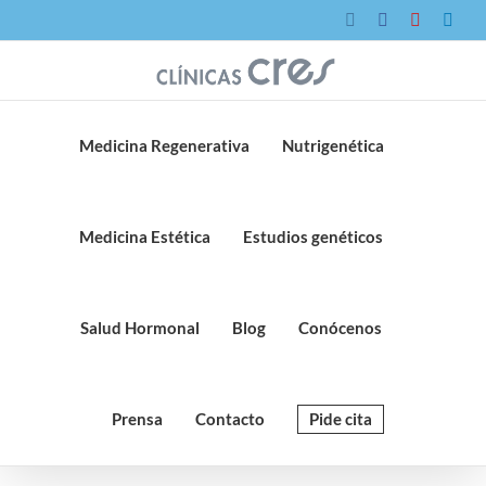
Saltar
Instagram
Facebook
YouTube
Link
al
contenido
Medicina Regenerativa
Nutrigenética
Medicina Estética
Estudios genéticos
Salud Hormonal
Blog
Conócenos
Prensa
Contacto
Pide cita