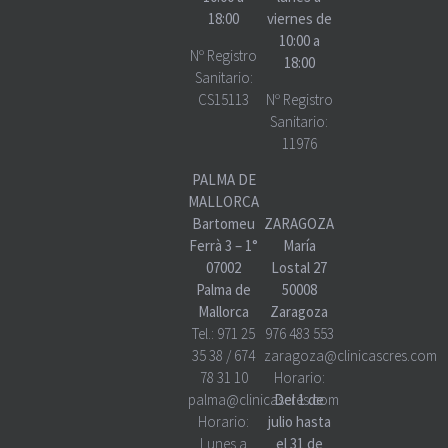
18:00
viernes de
10:00 a
Nº Registro
18:00
Sanitario:
CS15113
Nº Registro
Sanitario:
11976
PALMA DE
MALLORCA
Bartomeu
ZARAGOZA
Ferrà 3 – 1°
María
07002
Lostal 27
Palma de
50008
Mallorca
Zaragoza
Tel.:
971 25
976 483 553
35 38
/
674
zaragoza@clinicascres.com
78 31 10
Horario:
palma@clinicascres.com
Del 1 de
Horario:
julio hasta
Lunes a
el 31 de