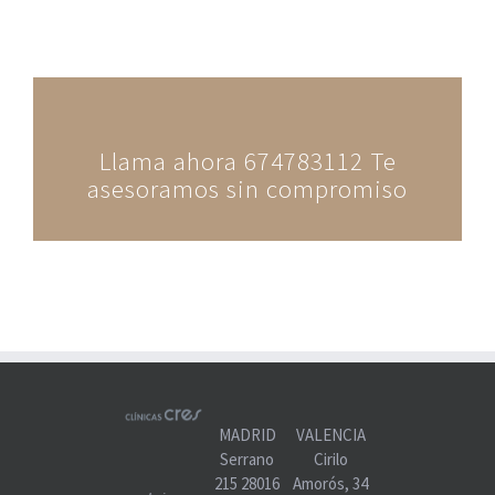
Llama ahora 674783112 Te
asesoramos sin compromiso
MADRID
VALENCIA
Serrano
Cirilo
215 28016
Amorós, 34