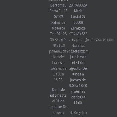
Bartomeu
ZARAGOZA
Ferrà 3 – 1°
María
07002
Lostal 27
Palma de
50008
Mallorca
Zaragoza
Tel.:
971 25
976 483 553
35 38
/
674
zaragoza@clinicascres.com
78 31 10
Horario:
palma@clinicascres.com
Del 1 de
Horario:
julio hasta
Lunes a
el 31 de
Viernes de
agosto: De
10:00 a
lunes a
18:00.
jueves de
9:00 a 18:00
Del 1 de
y viernes
julio hasta
de 9:00 a
el 31 de
17:00.
agosto: De
lunes a
Nº Registro