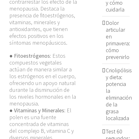
contrarrestar los efecto de la
y cómo
menopausia.
Destaca la
cuidarla
presencia de fitoestrógenos,
vitaminas, minerales y
Dolor
antioxidantes, que tienen
articular
efectos positivos en los
en
síntomas menopáusicos.
primavera:
cómo
●
Fitoestrógenos:
Estos
prevenirlo
compuestos vegetales
actúan de manera similar a
Criolipólisis
los estrógenos en el cuerpo,
y dieta:
ofreciendo un apoyo natural
potencia
durante la disminución de
la
los niveles hormonales en la
eliminación
menopausia.
de la
●
Vitaminas y Minerales:
El
grasa
polen es una fuente
localizada
concentrada de vitaminas
del complejo B, vitamina C y
Test 60
diversos minerales
segundos: