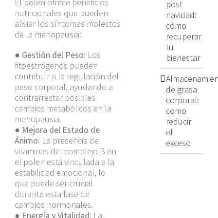
El polen ofrece beneficios
post
nutricionales que pueden
navidad:
aliviar los síntomas molestos
cómo
de la menopausia:
recuperar
tu
●
Gestión del Peso:
Los
bienestar
fitoestrógenos pueden
contribuir a la regulación del
Almacenamien
peso corporal, ayudando a
de grasa
contrarrestar posibles
corporal:
cambios metabólicos en la
como
menopausia.
reducir
●
Mejora del Estado de
el
Ánimo:
La presencia de
exceso
vitaminas del complejo B en
el polen está vinculada a la
estabilidad emocional, lo
que puede ser crucial
durante esta fase de
cambios hormonales.
●
Energía y Vitalidad:
La