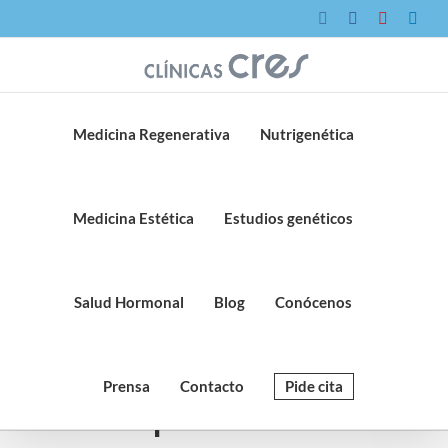
Saltar
Instagram
Facebook
YouTube
Link
al
contenido
Medicina Regenerativa
Nutrigenética
Medicina Estética
Estudios genéticos
Salud Hormonal
Blog
Conócenos
Prensa
Contacto
Pide cita
La importancia del