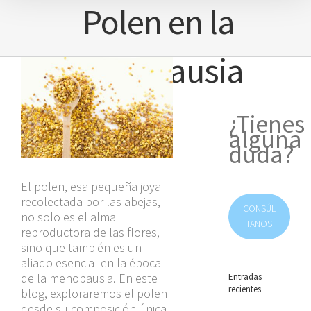
Polen en la
Menopausia
Ver
imagen
más
grande
¿Tienes
alguna
duda?
El polen, esa pequeña joya
recolectada por las abejas,
CONSÚL
no solo es el alma
TANOS
reproductora de las flores,
sino que también es un
aliado esencial en la época
de la menopausia. En este
Entradas
recientes
blog, exploraremos el polen
desde su composición única