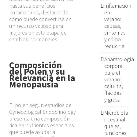
hasta sus beneficios
Inflamación
nutricionales, destacando
en
cómo puede convertirse en
verano:
un recurso valioso para
causas,
mujeres en esta etapa de
síntomas
cambios hormonales.
y cómo
reducirla
Aparatología
Composición
corporal
del Polen y su
para el
Relevancia en la
verano:
Menopausia
celulitis,
flacidez
y grasa
El polen según
estudios de
Gynecological Endocrinology
Microbiota
presenta una composición
intestinal:
rica en nutrientes esenciales
qué es,
que puede ayudar a
funciones