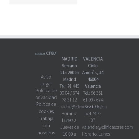
MADRID
VALENCIA
Serrano
Cirilo
215 28016
Amorós, 34
Aviso
Madrid
46004
Legal
Tel.:
91 445
Valencia
Política de
00 04
/
674
Tel.:
96 351
privacidad
78 31 12
61 99
/
674
Política de
madrid@clinicascres.com
78 31 16
/
cookies
Horario:
674 74 72
Trabaja
Lunes a
07
con
Jueves de
valencia@clinicascres.com
nosotros
10:00 a
Horario:
Lunes