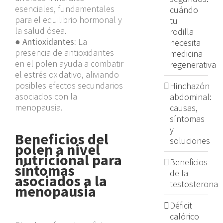
esenciales, fundamentales
cuándo
para el equilibrio hormonal y
tu
la salud ósea.
rodilla
●
Antioxidantes:
La
necesita
presencia de antioxidantes
medicina
en el polen ayuda a combatir
regenerativa
el estrés oxidativo, aliviando
posibles efectos secundarios
Hinchazón
asociados con la
abdominal:
menopausia.
causas,
síntomas
y
Beneficios del
soluciones
polen a nivel
nutricional para
Beneficios
síntomas
de la
asociados a la
testosterona
menopausia
Déficit
calórico