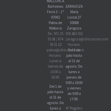
MALLORCA
Bartomeu
ZARAGOZA
Ferrà 3 – 1°
María
07002
Lostal 27
Palma de
50008
Mallorca
Zaragoza
Tel.:
971 25
976 483 553
35 38
/
674
zaragoza@clinicascres.com
78 31 10
Horario:
palma@clinicascres.com
Del 1 de
Horario:
julio hasta
Lunes a
el 31 de
Viernes de
agosto: De
10:00 a
lunes a
18:00.
jueves de
9:00 a 18:00
Del 1 de
y viernes
julio hasta
de 9:00 a
el 31 de
17:00.
agosto: De
lunes a
Nº Registro