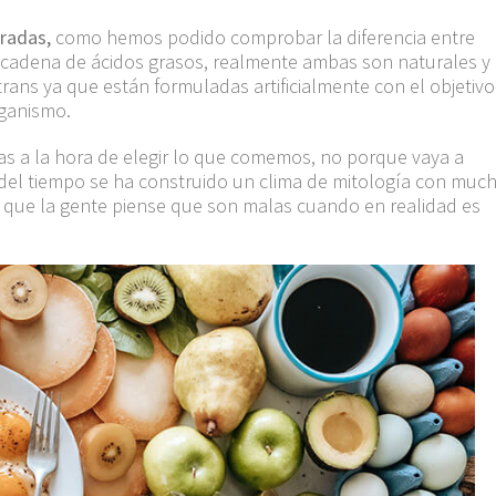
radas,
como hemos podido
comprobar
la diferencia entre
 cadena de ácidos grasos, realmente ambas son naturales y 
 trans ya que están formuladas
artificialmente
con el objetivo
rganismo.
stas a la hora de elegir lo que comemos, no porque vaya a
del tiempo se ha construido un clima de mitología con muc
 que la gente piense que son malas cuando en realidad es