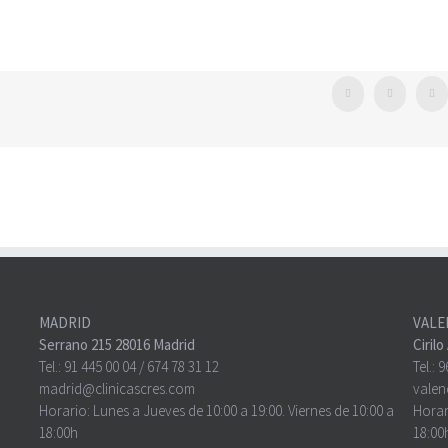
Facebook
Twitter
Wh
MADRID
VALE
Serrano 215 28016 Madrid
Ciril
Tel.:
91 445 00 04
/
674 78 31 12
Tel.:
9
madrid@clinicascres.com
valen
Horario: Lunes a Jueves de 10:00 a 19:00. Viernes de 10:00 a
Horar
18:00h
18:00