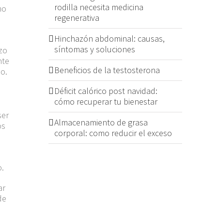
rodilla necesita medicina
mo
regenerativa
Hinchazón abdominal: causas,
síntomas y soluciones
zo
nte
Beneficios de la testosterona
o.
Déficit calórico post navidad:
cómo recuperar tu bienestar
ser
Almacenamiento de grasa
os
corporal: como reducir el exceso
o
.
ar
de