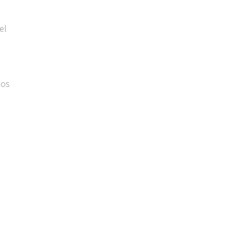
el
hos