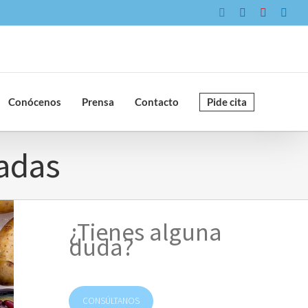
Instagram
Facebook
YouTube
Link
Conócenos
Prensa
Contacto
Pide cita
radas
¿Tienes alguna
duda?
CONSÚLTANOS