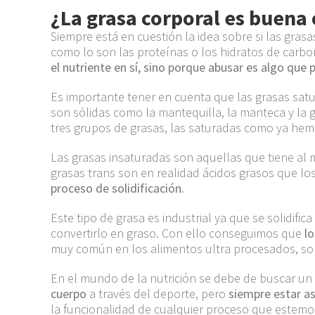
¿La grasa corporal es buena
Siempre está en cuestión la idea sobre si las gra
como lo son las proteínas
o los hidratos de carb
el nutriente en sí, sino porque abusar es algo que
Es importante tener en cuenta que las grasas satu
son
sólidas
como la mantequilla, la manteca y la 
tres grupos de grasas, las saturadas como ya he
Las grasas insaturadas son aquellas
que tiene al 
grasas trans son
en realidad ácidos grasos que los
proceso de soli
di
ficación.
Este tipo de grasa es
industrial
ya que se solidific
convertirlo en graso. Con ello conseguimos que
l
muy común en los alimentos
ultra procesados
,
so
En el mundo de la nutrición se debe de buscar un
cuerpo
a través del
deporte,
pero
siempre estar a
la funcionalidad de cualquier proceso que estemos