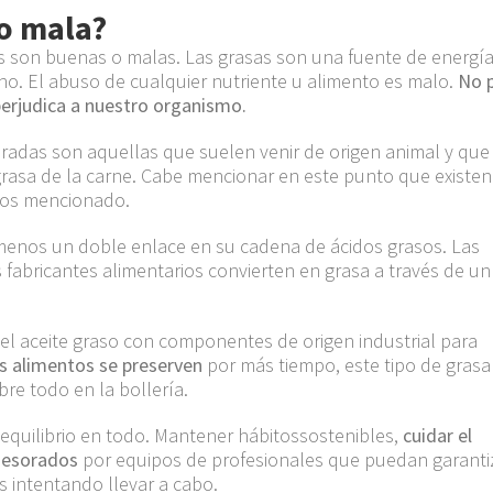
 o mala?
sas son buenas o malas.
Las grasas
son una fuente de energía
ono.
El abuso de cualquier
nutriente u alimento es malo.
No 
 perjudica a nuestro organismo.
radas son aquellas que suelen venir de origen animal y que
grasa de la carne. Cabe mencionar en este punto que existen
mos mencionado.
menos un doble enlace en su cadena de ácidos grasos. Las
 fabricantes alimentarios convierten en grasa a través de un
a el aceite graso con componentes de origen industrial para
os
alimentos se preserven
por más
tiempo
, este tipo de grasa
bre todo
en la bollería.
 equilibrio en todo. Mantener
hábitos
sostenibles,
cuidar el
sesorados
por equipos de profesionales que puedan garanti
 intentando llevar a cabo.