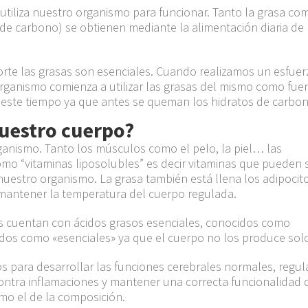
utiliza nuestro
organismo para
funcionar. Tanto la grasa co
 de
carbono
) se obtienen mediante la alimentación diaria de
orte las grasas son esenciales. Cuando realizamos un esfuer
rganismo comienza a utilizar las grasas
del mismo
como fue
este tiempo ya que antes se queman los hidratos de carbon
nuestro cuerpo?
rganismo. Tanto los
músculos
como el pelo, la piel…
las
mo “vitaminas
liposolubles
” es decir vitaminas que pueden 
 nuestro organismo
. La grasa también
está l
lena los adipocit
mantener la temperatura del cuerpo regulada.
os cuentan con
ácidos grasos esenciales
, conocidos
como
ados como
«esenciales»
ya
que
el
cuerpo no los
produce
s
ol
os para desarrollar las funciones cerebrales normales, regul
ontra inflamaciones y mantener una correcta funcionalidad 
mo el de la
composición.