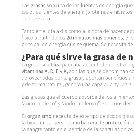
Las
grasas
son una de las fuentes de energía que 
las otras
fuentes
de energía (proteínas
e
hidrato
s
una persona.
Tanto en el día a día como a la hora de hacer dep
físico a partir de los
20 minutos
más o menos,
el o
principal de energía que se quema. Se necesita
de 
¿Para qué sirve la grasa de 
La grasa se utiliza para abastecer todo nuestro o
vitaminas A, D, E y K
,
son las que se
denominan
co
aprovechadas por la grasa y aportan beneficios a
y
de forma natural, genera una capa que ayuda a 
Las grasas que
el cuerpo absorbe de los aliment
“
ácido linoleico
”
y
“
ácido linolénico
”
. S
on consider
El
organismo
necesita de este tipo de ácidos gras
la bioquímica, servir como
barrera de protecci
ó
n
c
la sangre
tanto en
el sentido de la coagulación co