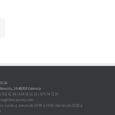
atsApp
NCIA
o Amorós, 34 46004 Valencia
6 351 61 99
/
674 78 31 16
/
674 74 72 07
cia@clinicascres.com
io:
Lunes a Jueves de 10:00 a 19:00. Viernes de 10:00 a
h