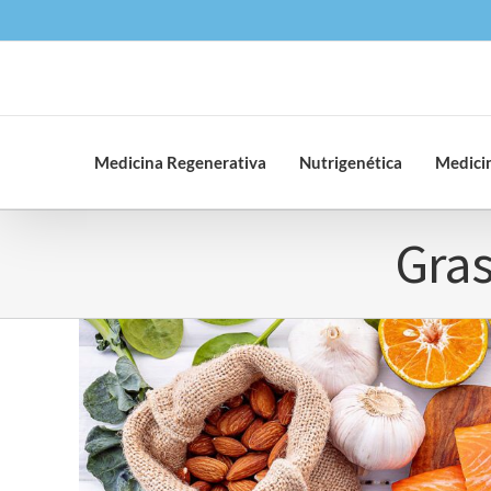
Saltar
al
contenido
Medicina Regenerativa
Nutrigenética
Medicin
Gras
Ver
imagen
más
grande