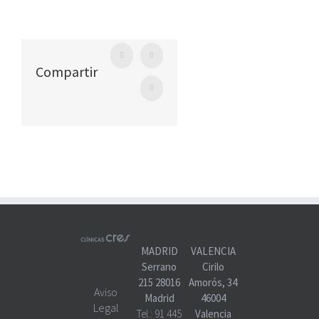
Facebook
Twitter
Compartir
WhatsApp
MADRID
VALENCIA
Serrano
Cirilo
215 28016
Amorós, 34
Aviso
Madrid
46004
Legal
Tel.:
91 445
Valencia