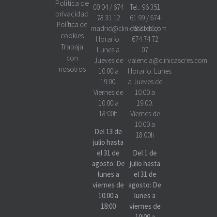
Política de
00 04
/
674
Tel.:
96 351
privacidad
78 31 12
61 99
/
674
Política de
madrid@clinicascres.com
78 31 16
/
cookies
Horario:
674 74 72
Trabaja
Lunes a
07
con
Jueves de
valencia@clinicascres.com
nosotros
10:00 a
Horario:
Lunes
19:00.
a Jueves de
Viernes de
10:00 a
10:00 a
19:00.
18:00h
Viernes de
10:00 a
Del 13 de
18:00h
julio hasta
el 31 de
Del 1 de
agosto: De
julio hasta
lunes a
el 31 de
viernes de
agosto: De
10:00 a
lunes a
18:00
viernes de
10:00 a