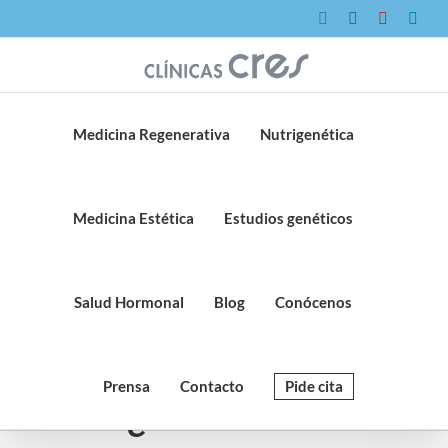
Saltar
Instagram
Facebook
YouTube
Link
al
contenido
Medicina Regenerativa
Nutrigenética
Medicina Estética
Estudios genéticos
Salud Hormonal
Blog
Conócenos
Prensa
Contacto
Pide cita
¿Es bueno