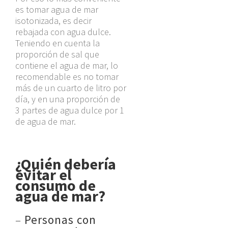
es tomar agua de mar
isotonizada, es decir
rebajada con agua dulce.
Teniendo en cuenta la
proporción de sal que
contiene el agua de mar, lo
recomendable es no tomar
más de un cuarto de litro por
día, y en una proporción de
3 partes de agua dulce por 1
de agua de mar.
¿Quién debería
evitar el
consumo de
agua de mar?
–
Personas con