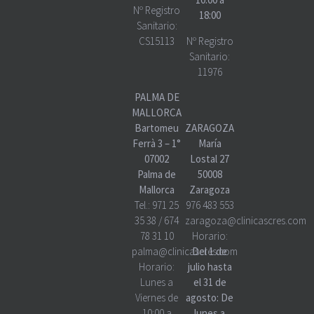
Nº Registro
18:00
Sanitario:
CS15113
Nº Registro
Sanitario:
11976
PALMA DE
MALLORCA
Bartomeu
ZARAGOZA
Ferrà 3 – 1°
María
07002
Lostal 27
Palma de
50008
Mallorca
Zaragoza
Tel.:
971 25
976 483 553
35 38
/
674
zaragoza@clinicascres.com
78 31 10
Horario:
palma@clinicascres.com
Del 1 de
Horario:
julio hasta
Lunes a
el 31 de
Viernes de
agosto: De
10:00 a
lunes a