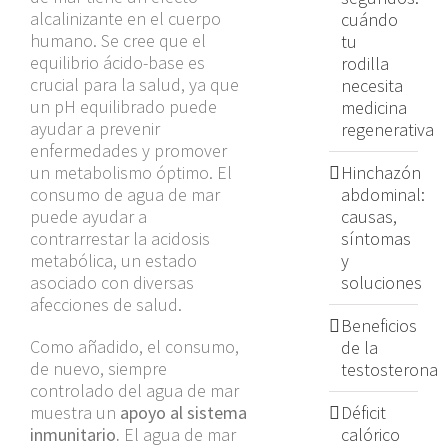
alcalinizante en el cuerpo
cuándo
humano. Se cree que el
tu
equilibrio ácido-base es
rodilla
crucial para la salud, ya que
necesita
un pH equilibrado puede
medicina
ayudar a prevenir
regenerativa
enfermedades y promover
un metabolismo óptimo. El
Hinchazón
consumo de agua de mar
abdominal:
puede ayudar a
causas,
contrarrestar la acidosis
síntomas
metabólica, un estado
y
asociado con diversas
soluciones
afecciones de salud.
Beneficios
Como añadido, el consumo,
de la
de nuevo, siempre
testosterona
controlado del agua de mar
muestra un
apoyo al sistema
Déficit
inmunitario.
El agua de mar
calórico