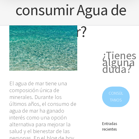
consumir Agua de
mar?
Ver
imagen
más
grande
¿Tienes
alguna
duda?
El agua de mar tiene una
composición única de
CONSÚL
minerales. Durante los
TANOS
últimos años, el consumo de
agua de mar ha ganado
interés como una opción
alternativa para mejorar la
Entradas
recientes
salud y el bienestar de las
personas. En el blog de hoy,